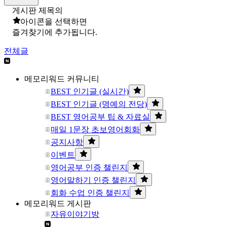
게시판 제목의
아이콘을 선택하면
즐겨찾기에 추가됩니다.
전체글
메모리워드 커뮤니티
BEST 인기글 (실시간)
BEST 인기글 (명예의 전당)
BEST 영어공부 팁 & 자료실
매일 1문장 초보영어회화
공지사항
이벤트
영어공부 인증 챌린지
영어말하기 인증 챌린지
회화 수업 인증 챌린지
메모리워드 게시판
자유이야기방