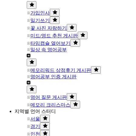
가입인사
일기쓰기
꽃 사진 자랑하기
미드/영드 추천 게시판
타임캡슐 열어보기
일상 속 영어공부
메모리워드 상점후기 게시판
영어공부 인증 게시판
영어 질문 게시판
메모리 크리스마스
지역별 언어 스터디
서울
경기
인천