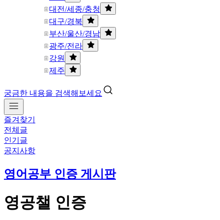
대전/세종/충청
대구/경북
부산/울산/경남
광주/전라
강원
제주
궁금한 내용을 검색해보세요
즐겨찾기
전체글
인기글
공지사항
영어공부 인증 게시판
영공챌 인증