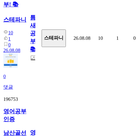
부! 📚
틈
스테파니
새
10
공
스테파니
26.08.08
10
1
0
1
부!
0
📚
26.08.08
0
댓글
196753
영어공부
인증
영
남산골선