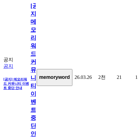
[공
지]
메
모
리
워
드
공지
커
공지
뮤
26.03.26
2천
21
1
memoryword
니
[공지] 메모리워
드 커뮤니티 이벤
티
트 중단 안내
이
벤
트
중
단
안