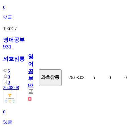
0
댓글
196757
영어공부
931
영
와호잠룡
어
공
5
0
와호잠룡
26.08.08
5
0
0
부
0
931
26.08.08
0
댓글