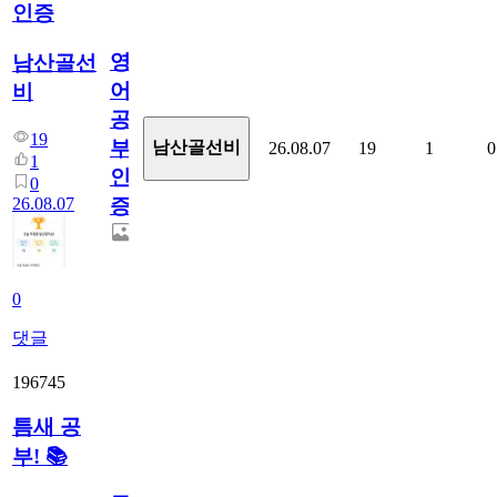
인증
영
남산골선
어
비
공
19
부
남산골선비
26.08.07
19
1
0
1
인
0
26.08.07
증
0
댓글
196745
틈새 공
부! 📚