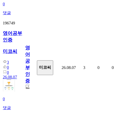
0
댓글
196749
영어공부
인증
영
미코씨
어
공
3
부
0
미코씨
26.08.07
3
0
0
0
인
26.08.07
증
0
댓글