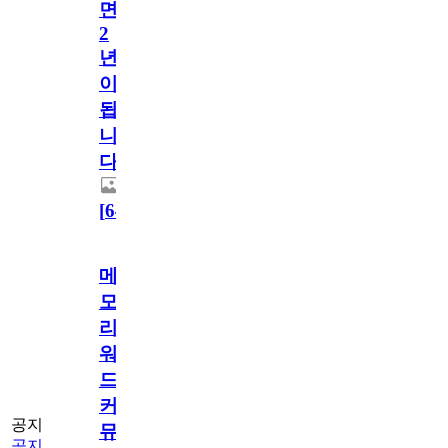
면
2
년
이
됩
니
다.
[
64
]
메
모
리
워
드
커
공지
뮤
공지