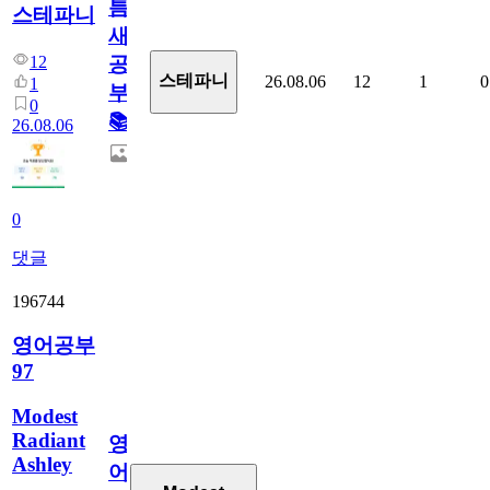
틈
스테파니
새
12
공
스테파니
26.08.06
12
1
0
1
부!
0
📚
26.08.06
0
댓글
196744
영어공부
97
Modest
Radiant
영
Ashley
어