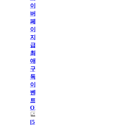
이
버
페
이
지
급!
최
애
구
독
이
벤
트
OPEN!
[
5
]