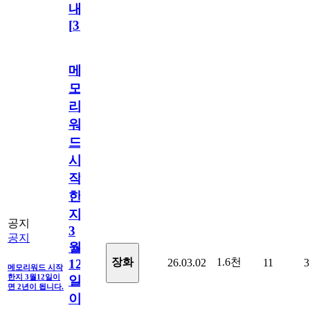
내
[
31
]
메
모
리
워
드
시
작
한
지
공지
3
공지
월
1.6천
장화
26.03.02
11
3
12
메모리워드 시작
한지 3월12일이
일
면 2년이 됩니다.
이