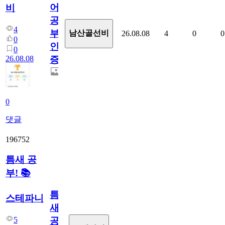
어
비
공
4
부
남산골선비
26.08.08
4
0
0
0
인
0
26.08.08
증
0
댓글
196752
틈새 공
부! 📚
틈
스테파니
새
5
공