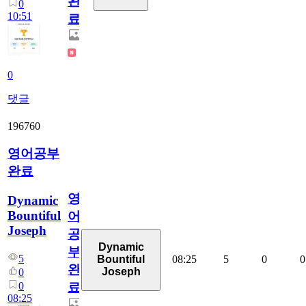
완
0
10:51
료
0
댓글
196760
영어공부
완료
영
Dynamic
Bountiful
어
Joseph
공
Dynamic
부
5
08:25
5
0
0
Bountiful
완
Joseph
0
0
료
08:25