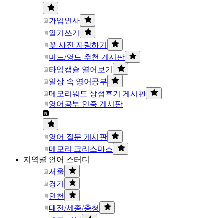
가입인사
일기쓰기
꽃 사진 자랑하기
미드/영드 추천 게시판
타임캡슐 열어보기
일상 속 영어공부
메모리워드 상점후기 게시판
영어공부 인증 게시판
영어 질문 게시판
메모리 크리스마스
지역별 언어 스터디
서울
경기
인천
대전/세종/충청