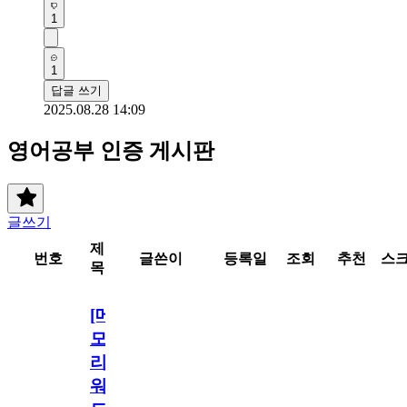
1
1
답글 쓰기
2025.08.28 14:09
영어공부 인증 게시판
글쓰기
제
번호
글쓴이
등록일
조회
추천
스
목
[메
모
리
워