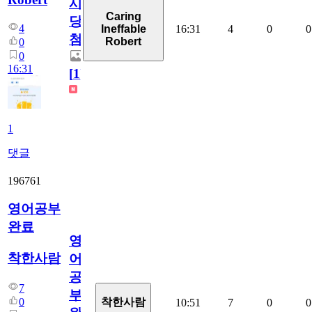
시
Caring
당
4
16:31
4
0
0
Ineffable
첨
Robert
0
0
16:31
[
1
]
1
댓글
196761
영어공부
완료
영
착한사람
어
공
7
부
0
착한사람
10:51
7
0
0