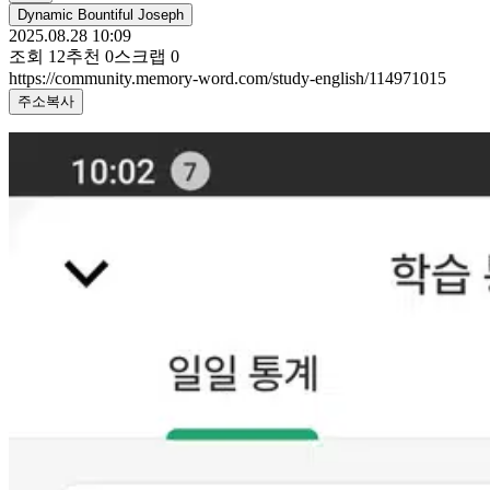
Dynamic Bountiful Joseph
2025.08.28 10:09
조회
12
추천
0
스크랩
0
https://community.memory-word.com/study-english/114971015
주소복사