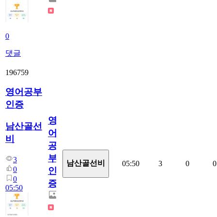
0
댓글
196759
영어공부
인증
영
남산골선
어
비
공
부
3
남산골선비
05:50
3
0
0
0
인
0
증
05:50