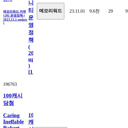
니
티
메모리워드
23.11.01
9.6천
29
9
메모리워드 커뮤
니티 운영정책 (
운
2023.11.1 update
)
영
정
책
(
2023.11.1
update
)
[
110
]
196763
100캐시
당첨
100
Caring
Ineffable
캐
Robert