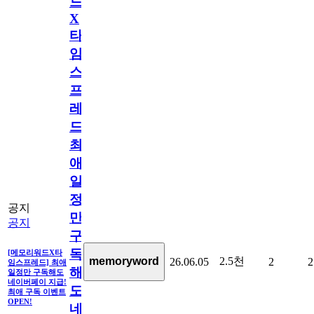
드
X
타
임
스
프
레
드]
최
애
일
정
공지
만
공지
구
독
[메모리워드X타
2.5천
memoryword
26.06.05
2
2
임스프레드] 최애
해
일정만 구독해도
네이버페이 지급!
도
최애 구독 이벤트
OPEN!
네