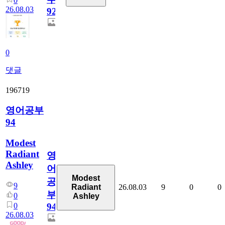
0
26.08.03
927
0
댓글
196719
영어공부
94
Modest
Radiant
영
Ashley
어
Modest
공
9
26.08.03
9
0
0
Radiant
부
0
Ashley
0
94
26.08.03