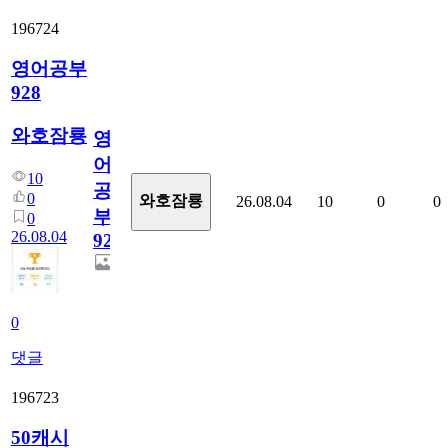
196724
영어공부
928
와호잠룡
영
어
10
공
0
와호잠룡
26.08.04
10
0
0
부
0
26.08.04
928
0
댓글
196723
50캐시