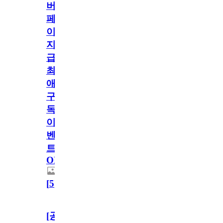
버
페
이
지
급!
최
애
구
독
이
벤
트
OPEN!
[
5
]
[공