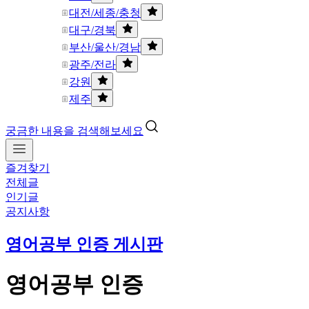
대전/세종/충청
대구/경북
부산/울산/경남
광주/전라
강원
제주
궁금한 내용을 검색해보세요
즐겨찾기
전체글
인기글
공지사항
영어공부 인증 게시판
영어공부 인증