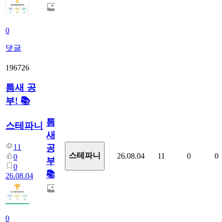
0
댓글
196726
틈새 공
부! 📚
틈
스테파니
새
11
공
스테파니
26.08.04
11
0
0
0
부!
0
📚
26.08.04
0