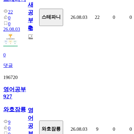
새
22
공
스테파니
26.08.03
22
0
0
0
부!
0
📚
26.08.03
0
댓글
196720
영어공부
927
와호잠룡
영
어
9
공
0
와호잠룡
26.08.03
9
0
0
부