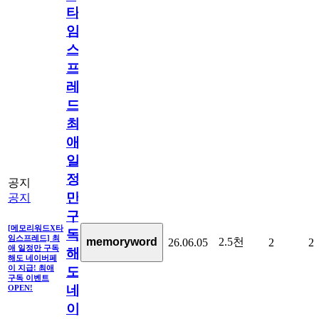
타
임
스
프
레
드]
최
애
일
정
공지
만
공지
구
[메모리워드X타
독
임스프레드] 최
2.5천
memoryword
26.06.05
2
2
애 일정만 구독
해
해도 네이버페
이 지급! 최애
도
구독 이벤트
네
OPEN!
이