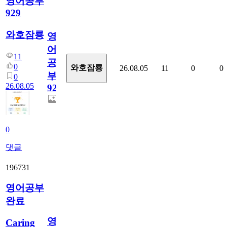
영어공부
929
와호잠룡
영
어
11
공
0
와호잠룡
26.08.05
11
0
0
부
0
26.08.05
929
0
댓글
196731
영어공부
완료
영
Caring