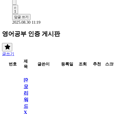
1
답글 쓰기
2025.08.30 11:19
영어공부 인증 게시판
글쓰기
제
번호
글쓴이
등록일
조회
추천
스크
목
[메
모
리
워
드
X