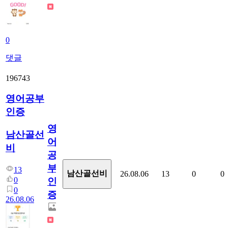
0
댓글
196743
영어공부
인증
영
남산골선
어
비
공
부
13
남산골선비
26.08.06
13
0
0
0
인
0
증
26.08.06