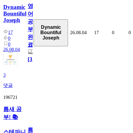
영
Dynamic
Bountiful
어
Joseph
공
Dynamic
부
17
26.08.04
17
0
0
Bountiful
완
Joseph
0
0
료
26.08.04
[
3
]
3
댓글
196721
틈새 공
부! 📚
틈
스테파니