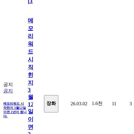
[
31
]
메
모
리
워
드
시
작
한
지
공지
3
공지
월
1.6천
장화
26.03.02
11
3
12
메모리워드 시
작한지 3월12일
일
이면 2년이 됩니
다.
이
면