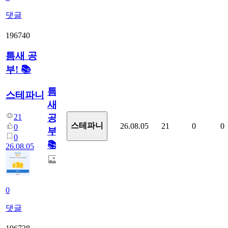
댓글
196740
틈새 공
부! 📚
틈
스테파니
새
21
공
스테파니
26.08.05
21
0
0
0
부!
0
📚
26.08.05
0
댓글