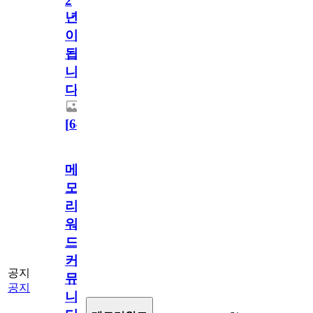
2
년
이
됩
니
다.
[
64
]
메
모
리
워
드
커
공지
뮤
공지
니