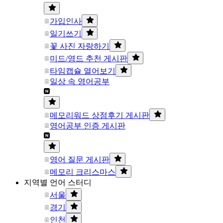
가입인사
일기쓰기
꽃 사진 자랑하기
미드/영드 추천 게시판
타임캡슐 열어보기
일상 속 영어공부
메모리워드 상점후기 게시판
영어공부 인증 게시판
영어 질문 게시판
메모리 크리스마스
지역별 언어 스터디
서울
경기
인천