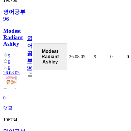
196738
영어공부
96
Modest
Radiant
영
Ashley
어
Modest
공
9
26.08.05
9
0
0
Radiant
부
0
Ashley
0
96
26.08.05
0
댓글
196734