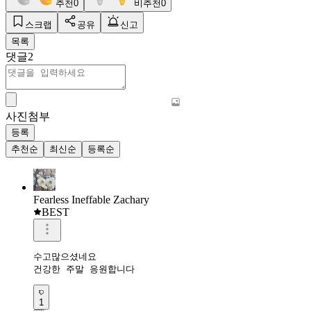
추천
0
비추천
0
스크랩
공유
신고
목록
댓글
2
사진첨부
등록
추천순
최신순
등록순
Fearless Ineffable Zachary
BEST
수고많으셨네요

건강한 주말 응원합니다
1