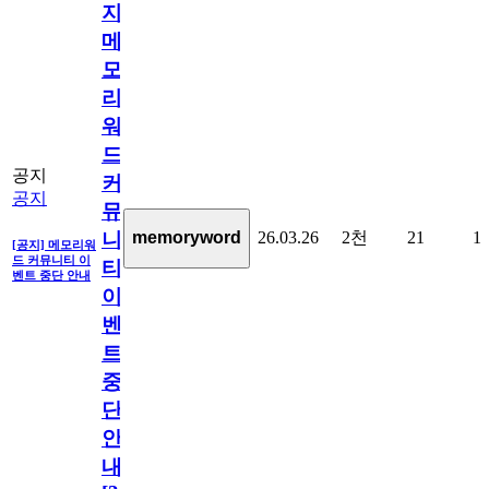
지]
메
모
리
워
드
공지
커
공지
뮤
26.03.26
2천
21
1
memoryword
니
[공지] 메모리워
드 커뮤니티 이
티
벤트 중단 안내
이
벤
트
중
단
안
내