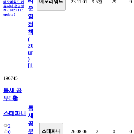
티
메모리워드
23.11.01
9.5천
29
9
메모리워드 커
뮤니티 운영정
운
책 ( 2023.11.1
update )
영
정
책
(
2023.11.1
update
)
[
110
]
196745
틈새 공
부! 📚
틈
스테파니
새
공
2
부!
스테파니
26.08.06
2
0
0
0