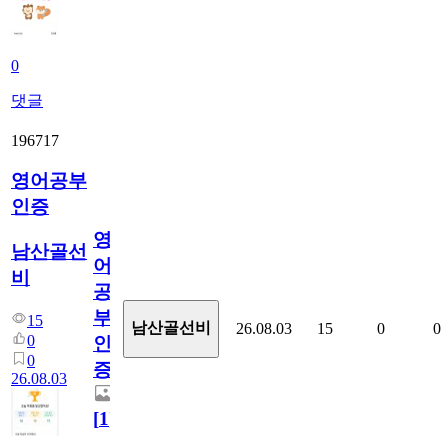
0
댓글
196717
영어공부
인증
영
남산골선
어
비
공
부
15
남산골선비
26.08.03
15
0
0
0
인
0
증
26.08.03
[
1
]