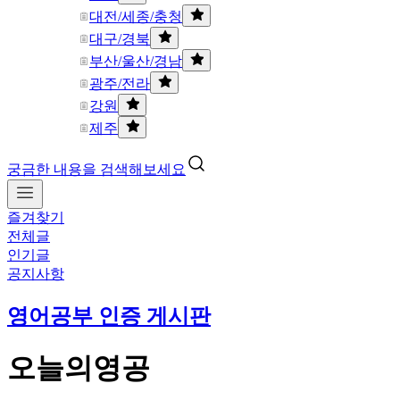
대전/세종/충청
대구/경북
부산/울산/경남
광주/전라
강원
제주
궁금한 내용을 검색해보세요
즐겨찾기
전체글
인기글
공지사항
영어공부 인증 게시판
오늘의영공