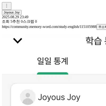
Joyous Joy
2025.08.29 23:49
조회
5
추천
0
스크랩
0
https://community.memory-word.com/study-english/115105988
주소