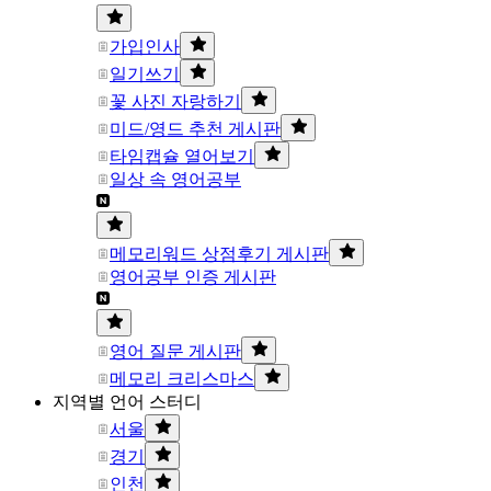
가입인사
일기쓰기
꽃 사진 자랑하기
미드/영드 추천 게시판
타임캡슐 열어보기
일상 속 영어공부
메모리워드 상점후기 게시판
영어공부 인증 게시판
영어 질문 게시판
메모리 크리스마스
지역별 언어 스터디
서울
경기
인천