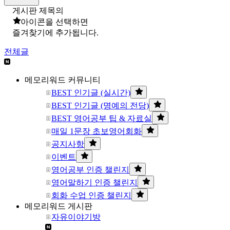
게시판 제목의
아이콘을 선택하면
즐겨찾기에 추가됩니다.
전체글
메모리워드 커뮤니티
BEST 인기글 (실시간)
BEST 인기글 (명예의 전당)
BEST 영어공부 팁 & 자료실
매일 1문장 초보영어회화
공지사항
이벤트
영어공부 인증 챌린지
영어말하기 인증 챌린지
회화 수업 인증 챌린지
메모리워드 게시판
자유이야기방