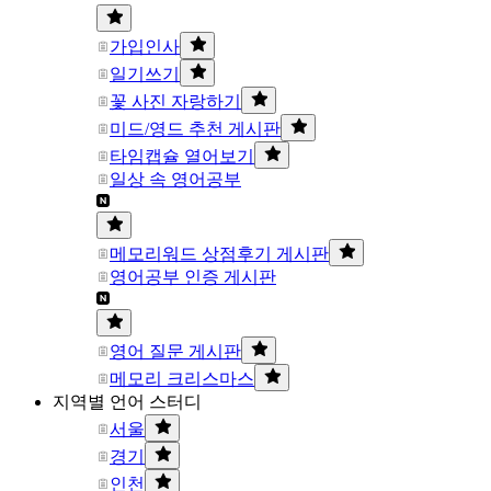
가입인사
일기쓰기
꽃 사진 자랑하기
미드/영드 추천 게시판
타임캡슐 열어보기
일상 속 영어공부
메모리워드 상점후기 게시판
영어공부 인증 게시판
영어 질문 게시판
메모리 크리스마스
지역별 언어 스터디
서울
경기
인천