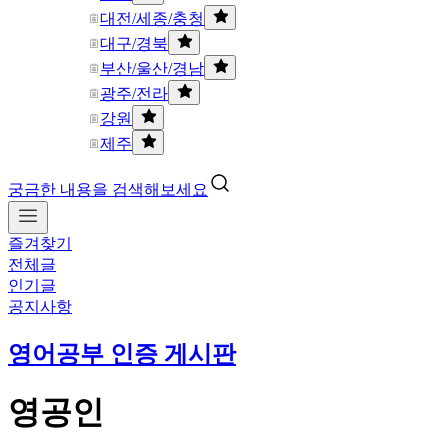
대전/세종/충청
대구/경북
부산/울산/경남
광주/전라
강원
제주
궁금한 내용을 검색해보세요
즐겨찾기
전체글
인기글
공지사항
영어공부 인증 게시판
영공인