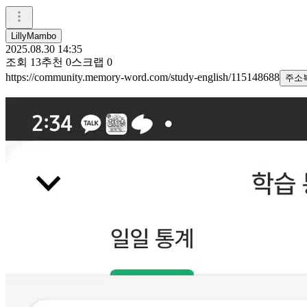
LillyMambo
2025.08.30 14:35
조회
13
추천
0
스크랩
0
https://community.memory-word.com/study-english/115148688
주소