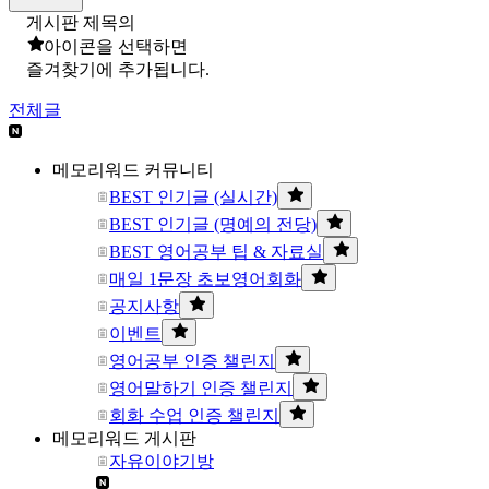
게시판 제목의
아이콘을 선택하면
즐겨찾기에 추가됩니다.
전체글
메모리워드 커뮤니티
BEST 인기글 (실시간)
BEST 인기글 (명예의 전당)
BEST 영어공부 팁 & 자료실
매일 1문장 초보영어회화
공지사항
이벤트
영어공부 인증 챌린지
영어말하기 인증 챌린지
회화 수업 인증 챌린지
메모리워드 게시판
자유이야기방