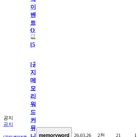
이
벤
트
OPEN!
[
5
]
[공
지]
메
모
리
워
드
공지
커
공지
뮤
26.03.26
2천
21
1
memoryword
니