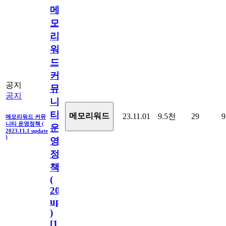
메
모
리
워
드
커
공지
뮤
공지
니
티
메모리워드
23.11.01
9.5천
29
9
메모리워드 커뮤
니티 운영정책 (
운
2023.11.1 update
)
영
정
책
(
2023.11.1
update
)
[
110
]