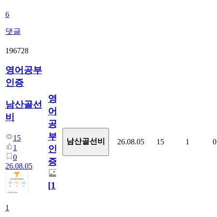
6
댓글
196728
영어공부
인증
영
남산골선
어
비
공
부
15
남산골선비
26.08.05
15
1
0
1
인
0
증
26.08.05
[
1
]
1