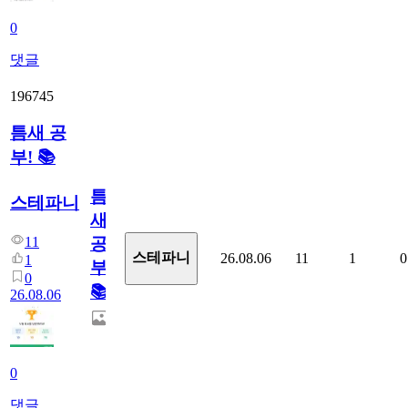
0
댓글
196745
틈새 공
부! 📚
틈
스테파니
새
11
공
스테파니
26.08.06
11
1
0
1
부!
0
📚
26.08.06
0
댓글