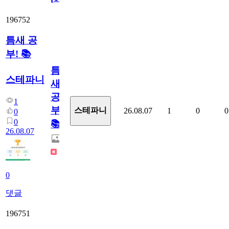
196752
틈새 공
부! 📚
틈
스테파니
새
공
1
부!
스테파니
26.08.07
1
0
0
0
0
📚
26.08.07
0
댓글
196751