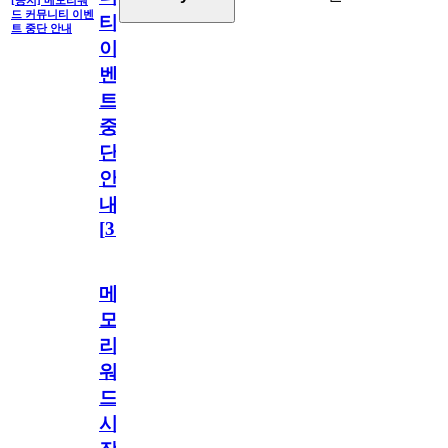
[공지] 메모리워
드 커뮤니티 이벤
티
트 중단 안내
이
벤
트
중
단
안
내
[
31
]
메
모
리
워
드
시