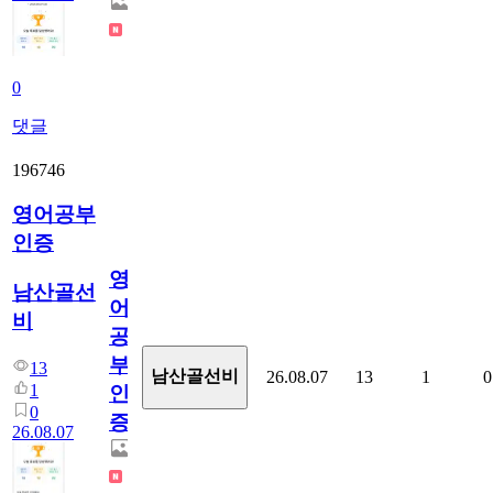
0
댓글
196746
영어공부
인증
영
남산골선
어
비
공
부
13
남산골선비
26.08.07
13
1
0
1
인
0
증
26.08.07