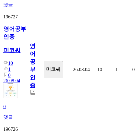
댓글
196727
영어공부
인증
영
미코씨
어
공
10
부
1
미코씨
26.08.04
10
1
0
0
인
26.08.04
증
0
댓글
196726