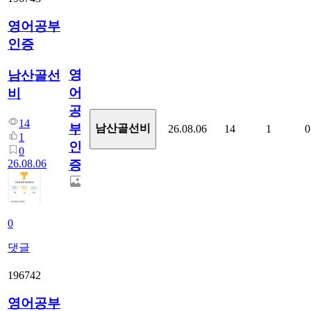
영어공부
인증
영
남산골선
어
비
공
14
부
남산골선비
26.08.06
14
1
0
1
인
0
26.08.06
증
0
댓글
196742
영어공부