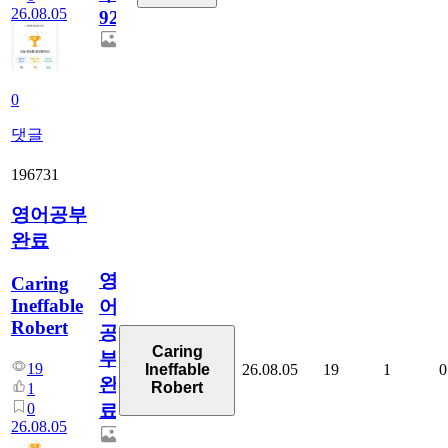
26.08.05
929
0
댓글
196731
영어공부
완료
영
Caring
Ineffable
어
Robert
공
Caring
부
19
26.08.05
19
1
0
Ineffable
완
Robert
1
0
료
26.08.05