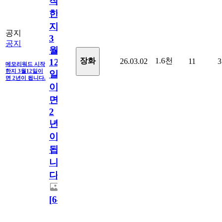
작
한
지
공지
3
공지
월
1.6천
장화
26.03.02
11
3
12
메모리워드 시작
한지 3월12일이
일
면 2년이 됩니다.
이
면
2
년
이
됩
니
다.
[
64
]