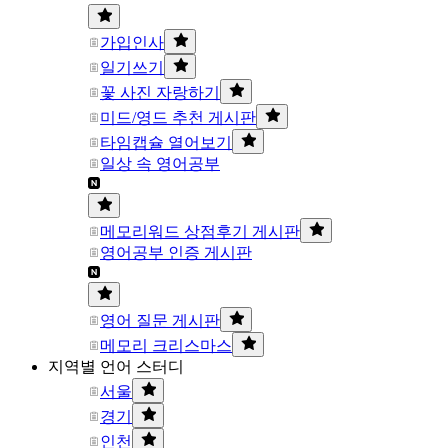
가입인사
일기쓰기
꽃 사진 자랑하기
미드/영드 추천 게시판
타임캡슐 열어보기
일상 속 영어공부
메모리워드 상점후기 게시판
영어공부 인증 게시판
영어 질문 게시판
메모리 크리스마스
지역별 언어 스터디
서울
경기
인천