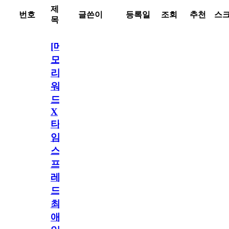
제
번호
글쓴이
등록일
조회
추천
스
목
[메
모
리
워
드
X
타
임
스
프
레
드]
최
애