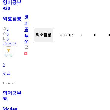
영어공부
930
영
와호잠룡
어
공
2
0
와호잠룡
26.08.07
2
0
0
부
0
930
26.08.07
0
댓글
196750
영어공부
98
Modest