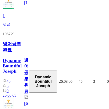
[
1
]
1
댓글
196729
영어공부
완료
영
Dynamic
Bountiful
어
Joseph
공
Dynamic
부
45
26.08.05
45
3
0
Bountiful
완
Joseph
3
0
료
26.08.05
[
6
]