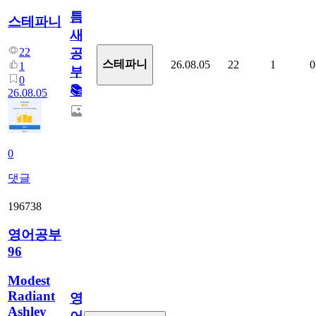
틈
스테파니
새
22
공
스테파니
26.08.05
22
1
0
1
부!
0
📚
26.08.05
0
댓글
196738
영어공부
96
Modest
Radiant
영
Ashley