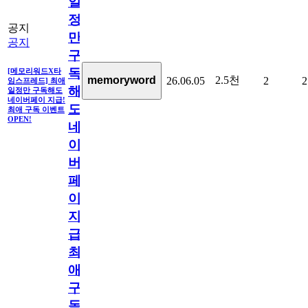
일
정
공지
만
공지
구
독
[메모리워드X타
2.5천
memoryword
26.06.05
2
2
임스프레드] 최애
해
일정만 구독해도
네이버페이 지급!
도
최애 구독 이벤트
OPEN!
네
이
버
페
이
지
급!
최
애
구
독