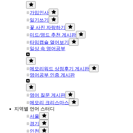
가입인사
일기쓰기
꽃 사진 자랑하기
미드/영드 추천 게시판
타임캡슐 열어보기
일상 속 영어공부
메모리워드 상점후기 게시판
영어공부 인증 게시판
영어 질문 게시판
메모리 크리스마스
지역별 언어 스터디
서울
경기
인천