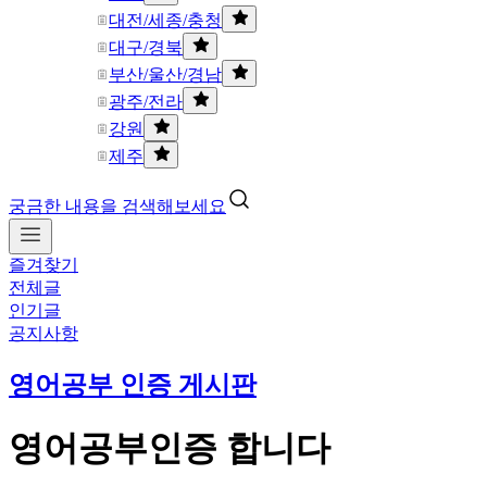
대전/세종/충청
대구/경북
부산/울산/경남
광주/전라
강원
제주
궁금한 내용을 검색해보세요
즐겨찾기
전체글
인기글
공지사항
영어공부 인증 게시판
영어공부인증 합니다