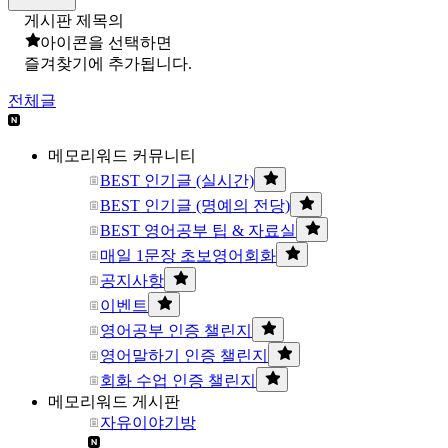
게시판 제목의
아이콘을 선택하면
즐겨찾기에 추가됩니다.
전체글
메모리워드 커뮤니티
BEST 인기글 (실시간)
BEST 인기글 (명예의 전당)
BEST 영어공부 팁 & 자료실
매일 1문장 초보영어회화
공지사항
이벤트
영어공부 인증 챌린지
영어말하기 인증 챌린지
회화 수업 인증 챌린지
메모리워드 게시판
자유이야기방