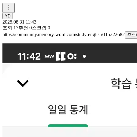
YD
2025.08.31 11:43
조회
17
추천
0
스크랩
0
https://community.memory-word.com/study-english/115222682
주소