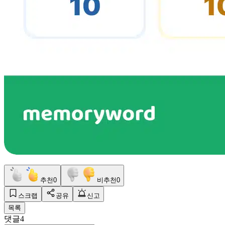
추천
0
비추천
0
스크랩
공유
신고
목록
댓글
4