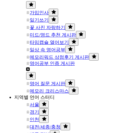
가입인사
일기쓰기
꽃 사진 자랑하기
미드/영드 추천 게시판
타임캡슐 열어보기
일상 속 영어공부
메모리워드 상점후기 게시판
영어공부 인증 게시판
영어 질문 게시판
메모리 크리스마스
지역별 언어 스터디
서울
경기
인천
대전/세종/충청