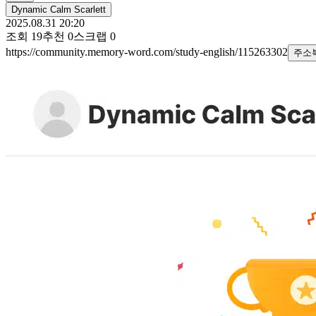
Dynamic Calm Scarlett
2025.08.31 20:20
조회
19
추천
0
스크랩
0
https://community.memory-word.com/study-english/115263302
주소