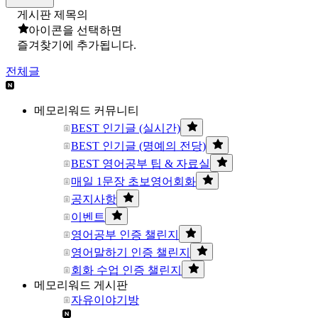
게시판 제목의
아이콘을 선택하면
즐겨찾기에 추가됩니다.
전체글
메모리워드 커뮤니티
BEST 인기글 (실시간)
BEST 인기글 (명예의 전당)
BEST 영어공부 팁 & 자료실
매일 1문장 초보영어회화
공지사항
이벤트
영어공부 인증 챌린지
영어말하기 인증 챌린지
회화 수업 인증 챌린지
메모리워드 게시판
자유이야기방