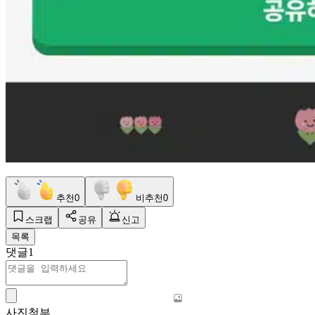
추천
0
비추천
0
스크랩
공유
신고
목록
댓글
1
사진첨부