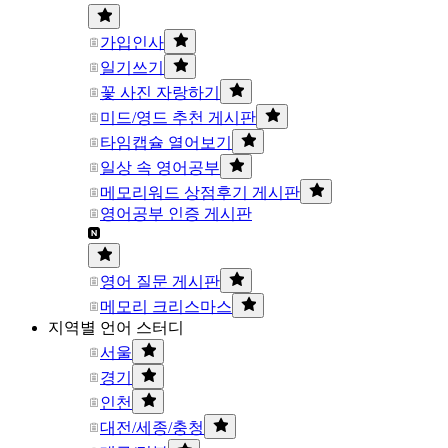
가입인사
일기쓰기
꽃 사진 자랑하기
미드/영드 추천 게시판
타임캡슐 열어보기
일상 속 영어공부
메모리워드 상점후기 게시판
영어공부 인증 게시판
영어 질문 게시판
메모리 크리스마스
지역별 언어 스터디
서울
경기
인천
대전/세종/충청