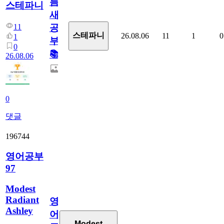
틈
스테파니
새
11
공
스테파니
26.08.06
11
1
0
1
부!
0
📚
26.08.06
0
댓글
196744
영어공부
97
Modest
Radiant
영
Ashley
어
Modest