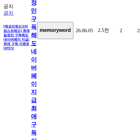
정
공지
만
공지
구
독
[메모리워드X타
2.5천
memoryword
26.06.05
2
2
임스프레드] 최애
해
일정만 구독해도
네이버페이 지급!
도
최애 구독 이벤트
OPEN!
네
이
버
페
이
지
급!
최
애
구
독