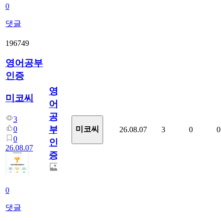
0
댓글
196749
영어공부
인증
영
미코씨
어
공
3
부
0
미코씨
26.08.07
3
0
0
0
인
26.08.07
증
0
댓글