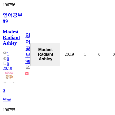
196756
영어공부
99
Modest
영
Radiant
어
Ashley
공
Modest
1
20:19
1
0
0
Radiant
부
0
Ashley
99
0
20:19
0
댓글
196755