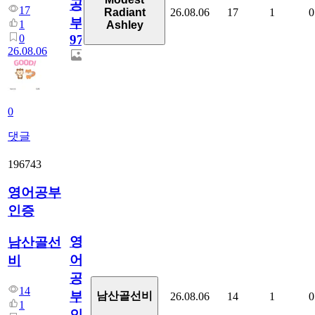
공
17
26.08.06
17
1
0
Radiant
부
1
Ashley
0
97
26.08.06
0
댓글
196743
영어공부
인증
영
남산골선
어
비
공
14
부
남산골선비
26.08.06
14
1
0
1
인