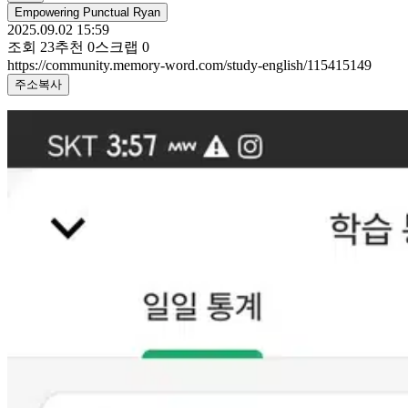
Empowering Punctual Ryan
2025.09.02 15:59
조회
23
추천
0
스크랩
0
https://community.memory-word.com/study-english/115415149
주소복사