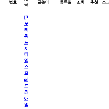
번호
글쓴이
등록일
조회
추천
스
목
[메
모
리
워
드
X
타
임
스
프
레
드]
최
애
일