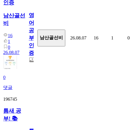
인증
영
남산골선
어
비
공
16
부
남산골선비
26.08.07
16
1
0
1
인
0
26.08.07
증
0
댓글
196745
틈새 공
부! 📚