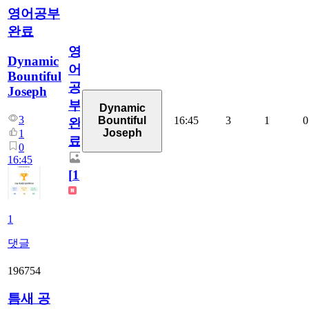
영어공부
완료
영
Dynamic
어
Bountiful
공
Joseph
부
Dynamic
3
16:45
3
1
0
Bountiful
완
Joseph
1
료
0
16:45
[
1
]
1
댓글
196754
틈새 공