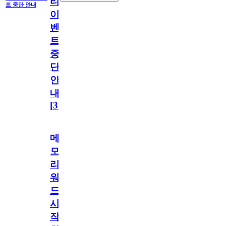
티
트 중단 안내
이
벤
트
중
단
안
내
[
31
]
메
모
리
워
드
시
작