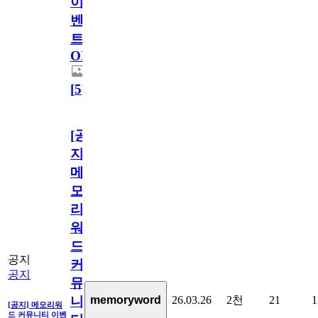
이
벤
트
OPEN!
[
5
]
[공
지]
메
모
리
워
드
공지
커
공지
뮤
26.03.26
2천
21
1
memoryword
니
[공지] 메모리워
드 커뮤니티 이벤