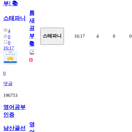
부! 📚
틈
스테파니
새
공
4
부!
스테파니
16:17
4
0
0
0
0
📚
16:17
0
댓글
196753
영어공부
인증
영
남산골선