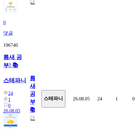
0
댓글
196740
틈새 공
부! 📚
틈
스테파니
새
24
공
스테파니
26.08.05
24
1
0
1
부!
0
📚
26.08.05