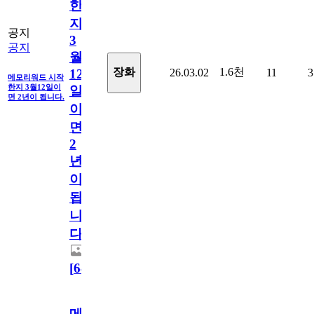
한
지
공지
3
공지
월
1.6천
장화
26.03.02
11
3
12
메모리워드 시작
한지 3월12일이
일
면 2년이 됩니다.
이
면
2
년
이
됩
니
다.
[
64
]
메