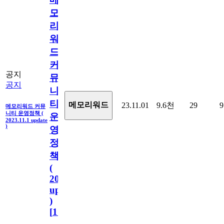
모
리
워
드
커
공지
뮤
공지
니
티
메모리워드
23.11.01
9.6천
29
9
메모리워드 커뮤
니티 운영정책 (
운
2023.11.1 update
)
영
정
책
(
2023.11.1
update
)
[
110
]