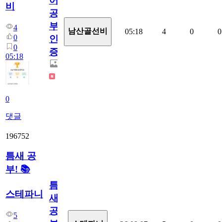
어
비
공
부
4
남산골선비
05:18
4
0
0
0
인
0
증
05:18
0
댓글
196752
틈새 공
부! 📚
틈
스테파니
새
공
5