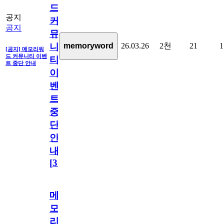
드
공지
커
공지
뮤
26.03.26
2천
21
1
memoryword
니
[공지] 메모리워
드 커뮤니티 이벤
티
트 중단 안내
이
벤
트
중
단
안
내
[
31
]
메
모
리