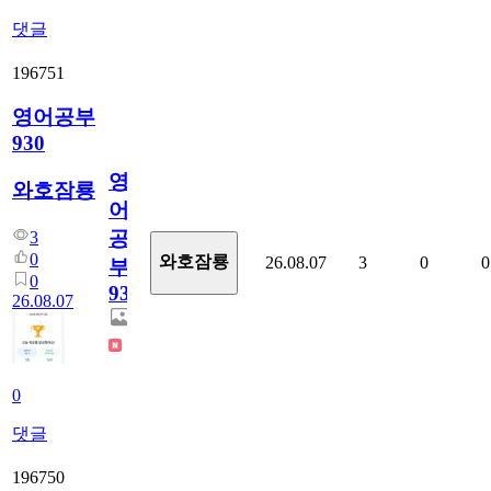
댓글
196751
영어공부
930
영
와호잠룡
어
공
3
0
와호잠룡
26.08.07
3
0
0
부
0
930
26.08.07
0
댓글
196750