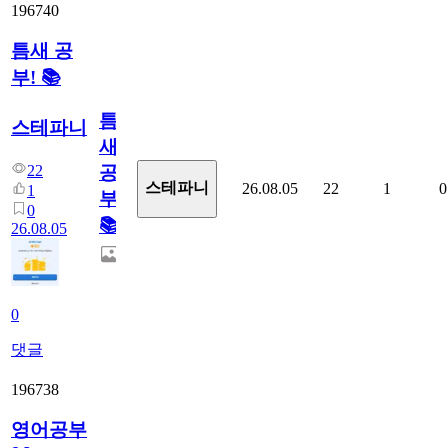
196740
틈새 공
부! 📚
틈
스테파니
새
22
공
스테파니
26.08.05
22
1
0
1
부!
0
📚
26.08.05
0
댓글
196738
영어공부