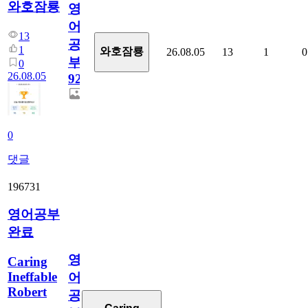
와호잠룡
영
어
13
공
1
와호잠룡
26.08.05
13
1
0
부
0
26.08.05
929
0
댓글
196731
영어공부
완료
영
Caring
Ineffable
어
Robert
공