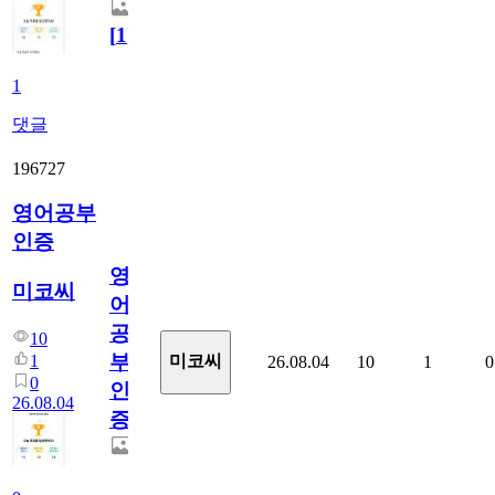
[
1
]
1
댓글
196727
영어공부
인증
영
미코씨
어
공
10
부
1
미코씨
26.08.04
10
1
0
0
인
26.08.04
증