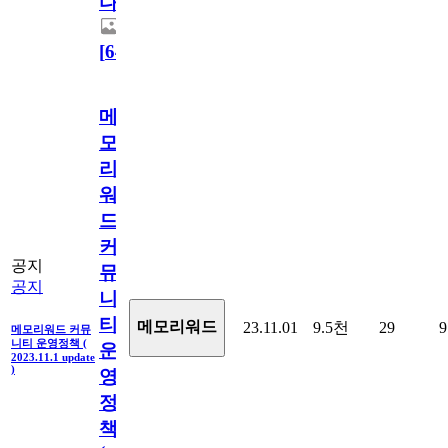
다.
[
64
]
메
모
리
워
드
커
공지
뮤
공지
니
티
메모리워드
23.11.01
9.5천
29
9
메모리워드 커뮤
니티 운영정책 (
운
2023.11.1 update
)
영
정
책