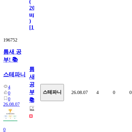
(
2023.11.1
update
)
[
110
]
196752
틈새 공
부! 📚
틈
스테파니
새
공
4
부!
스테파니
26.08.07
4
0
0
0
0
📚
26.08.07
0