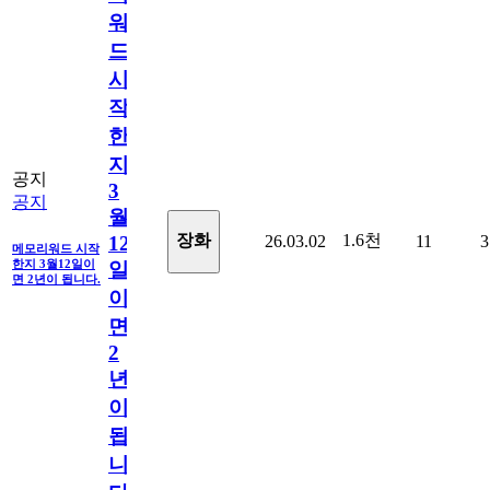
워
드
시
작
한
지
공지
3
공지
월
1.6천
장화
26.03.02
11
3
12
메모리워드 시작
한지 3월12일이
일
면 2년이 됩니다.
이
면
2
년
이
됩
니