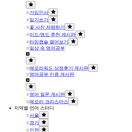
가입인사
일기쓰기
꽃 사진 자랑하기
미드/영드 추천 게시판
타임캡슐 열어보기
일상 속 영어공부
메모리워드 상점후기 게시판
영어공부 인증 게시판
영어 질문 게시판
메모리 크리스마스
지역별 언어 스터디
서울
경기
인천