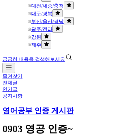
대전/세종/충청
대구/경북
부산/울산/경남
광주/전라
강원
제주
궁금한 내용을 검색해보세요
즐겨찾기
전체글
인기글
공지사항
영어공부 인증 게시판
0903 영공 인증~