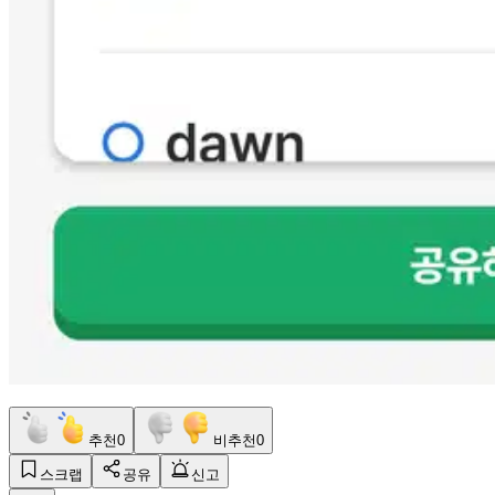
추천
0
비추천
0
스크랩
공유
신고