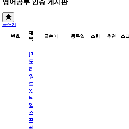
영어공부 인증 게시판
글쓰기
제
번호
글쓴이
등록일
조회
추천
스
목
[메
모
리
워
드
X
타
임
스
프
레