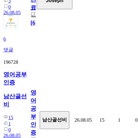
Joseph
3
0
료
26.08.05
[
6
]
6
댓글
196728
영어공부
인증
영
남산골선
어
비
공
부
15
남산골선비
26.08.05
15
1
0
1
인
0
증
26.08.05