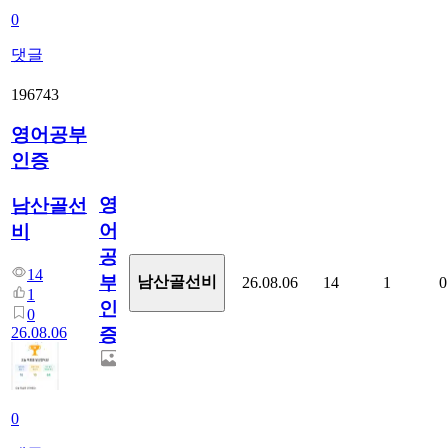
0
댓글
196743
영어공부
인증
영
남산골선
어
비
공
14
부
남산골선비
26.08.06
14
1
0
1
인
0
26.08.06
증
0