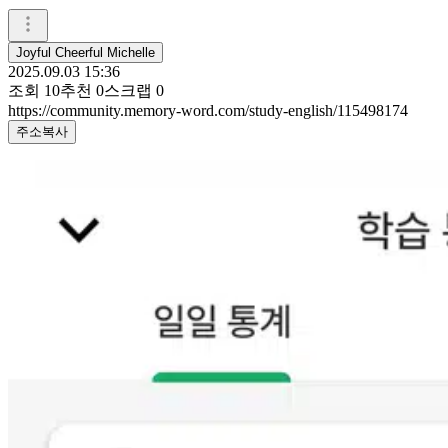
Joyful Cheerful Michelle
2025.09.03 15:36
조회
10
추천
0
스크랩
0
https://community.memory-word.com/study-english/115498174
주소복사