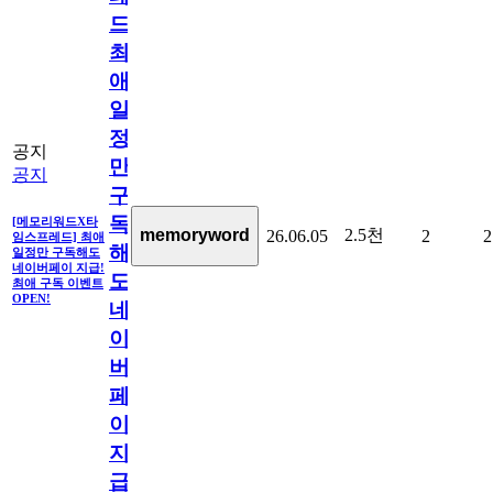
드]
최
애
일
정
공지
만
공지
구
독
[메모리워드X타
2.5천
memoryword
26.06.05
2
2
임스프레드] 최애
해
일정만 구독해도
네이버페이 지급!
도
최애 구독 이벤트
OPEN!
네
이
버
페
이
지
급!