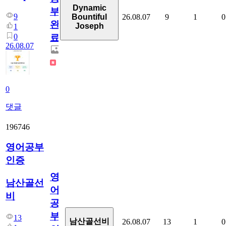
Dynamic
부
9
26.08.07
9
1
0
Bountiful
완
Joseph
1
0
료
26.08.07
0
댓글
196746
영어공부
인증
영
남산골선
어
비
공
부
13
남산골선비
26.08.07
13
1
0