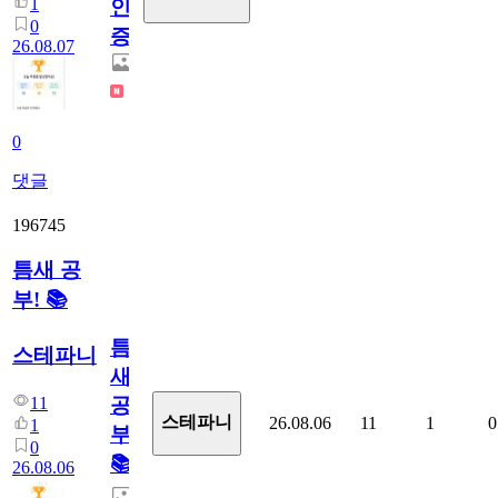
1
인
0
증
26.08.07
0
댓글
196745
틈새 공
부! 📚
틈
스테파니
새
11
공
스테파니
26.08.06
11
1
0
1
부!
0
📚
26.08.06