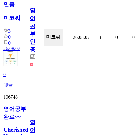
인증
영
미코씨
어
공
3
부
0
미코씨
26.08.07
3
0
0
인
0
26.08.07
증
0
댓글
196748
영어공부
완료~~
영
Cherished
어