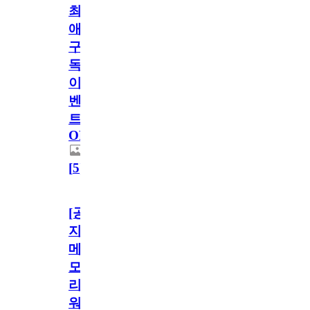
최
애
구
독
이
벤
트
OPEN!
[
5
]
[공
지]
메
모
리
워