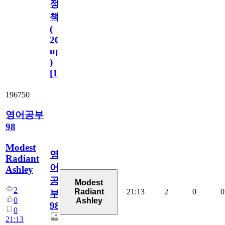
정
책
(
2023.11.1
update
)
[
110
]
196750
영어공부
98
Modest
영
Radiant
어
Ashley
공
Modest
2
21:13
2
0
0
Radiant
부
0
Ashley
98
0
21:13