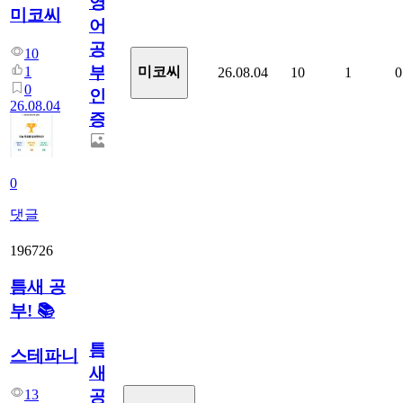
영
미코씨
어
공
10
부
1
미코씨
26.08.04
10
1
0
0
인
26.08.04
증
0
댓글
196726
틈새 공
부! 📚
틈
스테파니
새
13
공