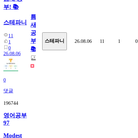
부! 📚
틈
스테파니
새
공
11
부!
스테파니
26.08.06
11
1
0
1
0
📚
26.08.06
0
댓글
196744
영어공부
97
Modest