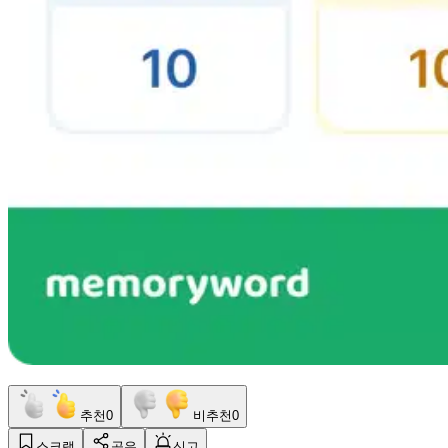
추천
0
비추천
0
스크랩
공유
신고