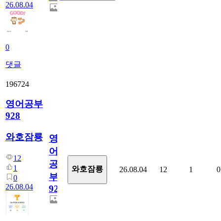
26.08.04
0
댓글
196724
영어공부
928
와호잠룡
영
어
12
공
1
와호잠룡
26.08.04
12
1
0
부
0
26.08.04
928