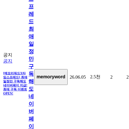
프
레
드]
최
애
일
정
공지
만
공지
구
독
[메모리워드X타
2.5천
memoryword
26.06.05
2
2
임스프레드] 최애
해
일정만 구독해도
네이버페이 지급!
도
최애 구독 이벤트
OPEN!
네
이
버
페
이