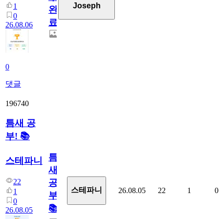
Joseph
1
완
0
료
26.08.06
0
댓글
196740
틈새 공
부! 📚
틈
스테파니
새
22
공
스테파니
26.08.05
22
1
0
1
부!
0
📚
26.08.05