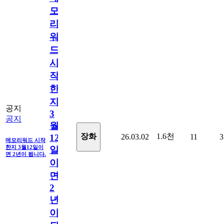
모
리
워
드
시
작
한
지
공지
3
공지
월
1.6천
장화
26.03.02
11
3
12
메모리워드 시작
한지 3월12일이
일
면 2년이 됩니다.
이
면
2
년
이