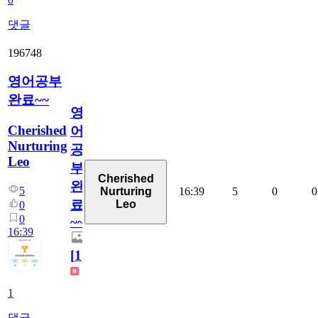
댓글
196748
영어공부
완료~~
영
Cherished
어
Nurturing
공
Leo
부
Cherished
완
5
16:39
5
0
0
Nurturing
료
Leo
0
0
~~
16:39
[
1
]
1
댓글