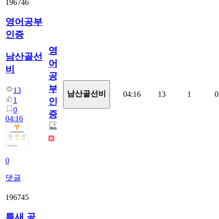
196746
영어공부
인증
영
남산골선
어
비
공
부
13
남산골선비
04:16
13
1
0
1
인
0
증
04:16
0
댓글
196745
틈새 공