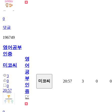
0
댓글
196749
영어공부
인증
영
미코씨
어
공
3
부
0
미코씨
20:57
3
0
0
인
0
20:57
증
0