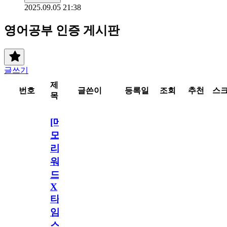
2025.09.05 21:38
영어공부 인증 게시판
글쓰기
제
번호
글쓴이
등록일
조회
추천
스
목
[메
모
리
워
드
X
타
임
스