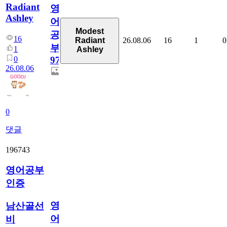
Radiant
영
Ashley
어
Modest
공
16
26.08.06
16
1
0
Radiant
부
1
Ashley
0
97
26.08.06
0
댓글
196743
영어공부
인증
영
남산골선
어
비