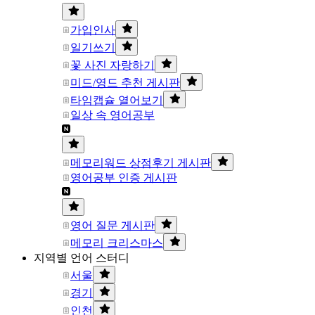
가입인사
일기쓰기
꽃 사진 자랑하기
미드/영드 추천 게시판
타임캡슐 열어보기
일상 속 영어공부
메모리워드 상점후기 게시판
영어공부 인증 게시판
영어 질문 게시판
메모리 크리스마스
지역별 언어 스터디
서울
경기
인천