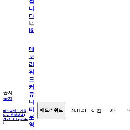
됩
니
다.
[
64
]
메
모
리
워
드
커
공지
뮤
공지
니
티
메모리워드
23.11.01
9.5천
29
9
메모리워드 커뮤
니티 운영정책 (
운
2023.11.1 update
)
영