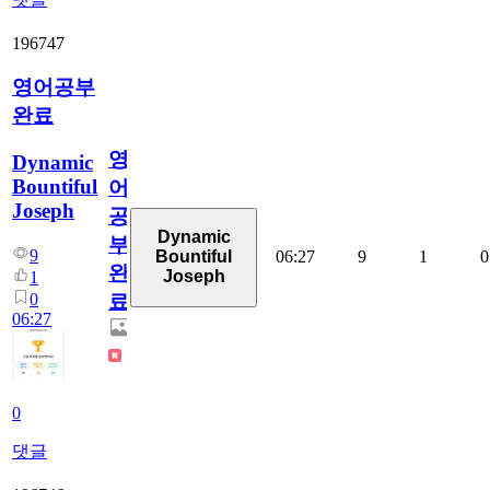
196747
영어공부
완료
영
Dynamic
Bountiful
어
Joseph
공
Dynamic
부
9
06:27
9
1
0
Bountiful
완
Joseph
1
0
료
06:27
0
댓글