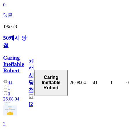
0
댓글
196723
50캐시 당
첨
Caring
50
Ineffable
캐
Robert
시
Caring
당
41
26.08.04
41
1
0
Ineffable
Robert
1
첨
0
26.08.04
[
2
]
2