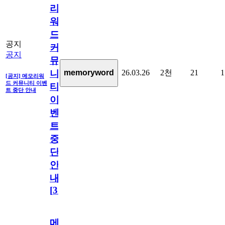
리
워
드
공지
커
공지
뮤
26.03.26
2천
21
1
memoryword
니
[공지] 메모리워
드 커뮤니티 이벤
티
트 중단 안내
이
벤
트
중
단
안
내
[
31
]
메