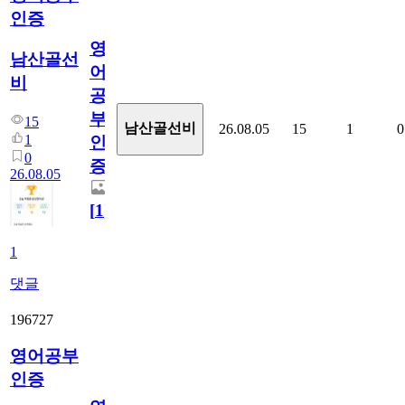
인증
영
남산골선
어
비
공
부
15
남산골선비
26.08.05
15
1
0
1
인
0
증
26.08.05
[
1
]
1
댓글
196727
영어공부
인증