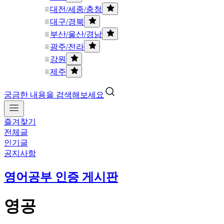
대전/세종/충청
대구/경북
부산/울산/경남
광주/전라
강원
제주
궁금한 내용을 검색해보세요
즐겨찾기
전체글
인기글
공지사항
영어공부 인증 게시판
영공