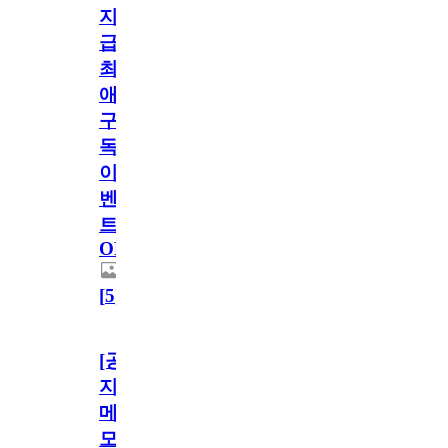
지
급!
최
애
구
독
이
벤
트
OPEN!
[
5
]
[공
지]
메
모