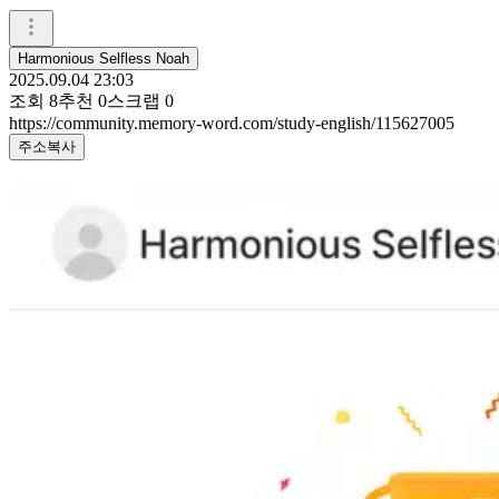
Harmonious Selfless Noah
2025.09.04 23:03
조회
8
추천
0
스크랩
0
https://community.memory-word.com/study-english/115627005
주소복사