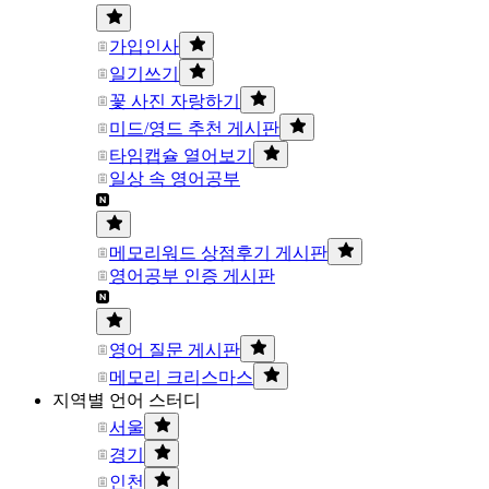
가입인사
일기쓰기
꽃 사진 자랑하기
미드/영드 추천 게시판
타임캡슐 열어보기
일상 속 영어공부
메모리워드 상점후기 게시판
영어공부 인증 게시판
영어 질문 게시판
메모리 크리스마스
지역별 언어 스터디
서울
경기
인천