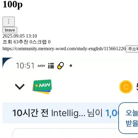
100p
brave
2025.09.05 13:10
조회
63
추천
0
스크랩
0
https://community.memory-word.com/study-english/115661226
주소