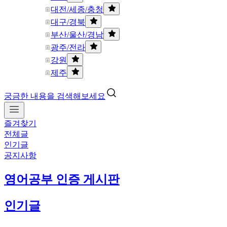
대전/세종/충청
대구/경북
부산/울산/경남
광주/전라
강원
제주
궁금한 내용을 검색해보세요
즐겨찾기
전체글
인기글
공지사항
영어공부 인증 게시판
인기글