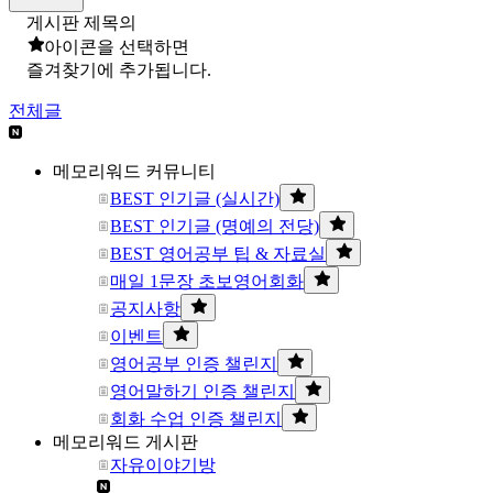
게시판 제목의
아이콘을 선택하면
즐겨찾기에 추가됩니다.
전체글
메모리워드 커뮤니티
BEST 인기글 (실시간)
BEST 인기글 (명예의 전당)
BEST 영어공부 팁 & 자료실
매일 1문장 초보영어회화
공지사항
이벤트
영어공부 인증 챌린지
영어말하기 인증 챌린지
회화 수업 인증 챌린지
메모리워드 게시판
자유이야기방