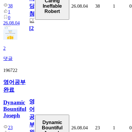
Caring
당
38
26.08.04
38
1
0
Ineffable
Robert
1
첨
0
26.08.04
[
2
]
2
댓글
196722
영어공부
완료
영
Dynamic
Bountiful
어
Joseph
공
Dynamic
부
23
26.08.04
23
1
0
Bountiful