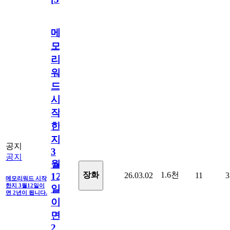
메
모
리
워
드
시
작
한
지
공지
3
공지
월
1.6천
장화
26.03.02
11
3
12
메모리워드 시작
한지 3월12일이
일
면 2년이 됩니다.
이
면
2