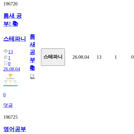
196726
틈새 공
부! 📚
틈
스테파니
새
13
공
스테파니
26.08.04
13
1
0
1
부!
0
📚
26.08.04
0
댓글
196725
영어공부