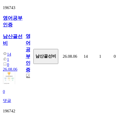
196743
영어공부
인증
영
남산골선
어
비
공
14
부
남산골선비
26.08.06
14
1
0
1
인
0
26.08.06
증
0
댓글
196742