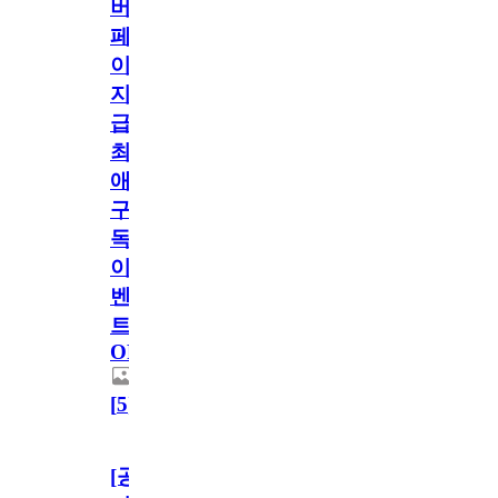
버
페
이
지
급!
최
애
구
독
이
벤
트
OPEN!
[
5
]
[공