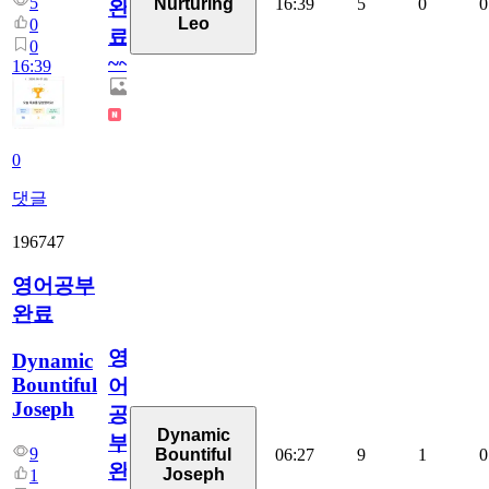
5
16:39
5
0
0
Nurturing
완
Leo
0
료
0
~~
16:39
0
댓글
196747
영어공부
완료
영
Dynamic
Bountiful
어
Joseph
공
Dynamic
부
9
06:27
9
1
0
Bountiful
완
Joseph
1