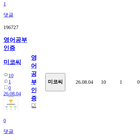
1
댓글
196727
영어공부
인증
영
미코씨
어
공
10
부
1
미코씨
26.08.04
10
1
0
0
인
26.08.04
증
0
댓글