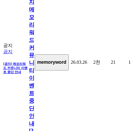
지]
메
모
리
워
드
공지
커
공지
뮤
26.03.26
2천
21
1
memoryword
니
[공지] 메모리워
드 커뮤니티 이벤
티
트 중단 안내
이
벤
트
중
단
안
내
[
31
]