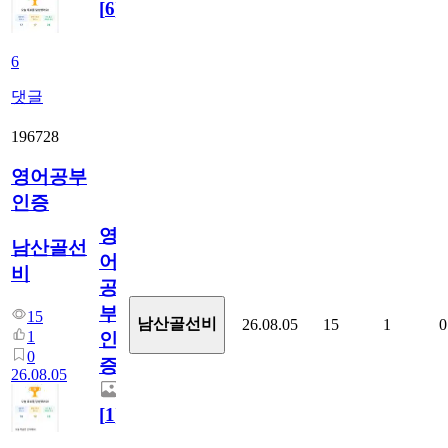
[
6
]
6
댓글
196728
영어공부
인증
영
남산골선
어
비
공
부
15
남산골선비
26.08.05
15
1
0
1
인
0
증
26.08.05
[
1
]