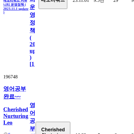
23.11.01
9.5천
29
9
메모리워드 커뮤
니티 운영정책 (
운
2023.11.1 update
)
영
정
책
(
2023.11.1
update
)
[
110
]
196748
영어공부
완료~~
영
Cherished
어
Nurturing
공
Leo
부
Cherished