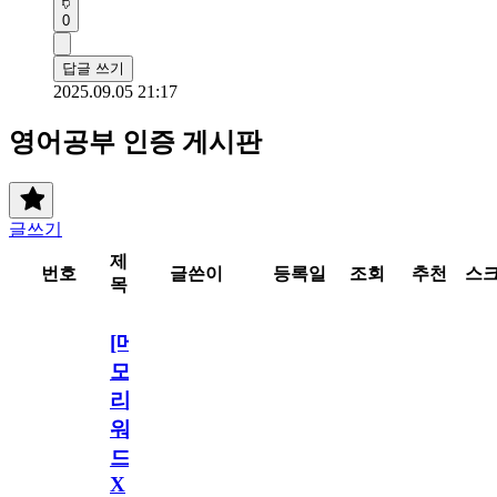
0
답글 쓰기
2025.09.05 21:17
영어공부 인증 게시판
글쓰기
제
번호
글쓴이
등록일
조회
추천
스
목
[메
모
리
워
드
X