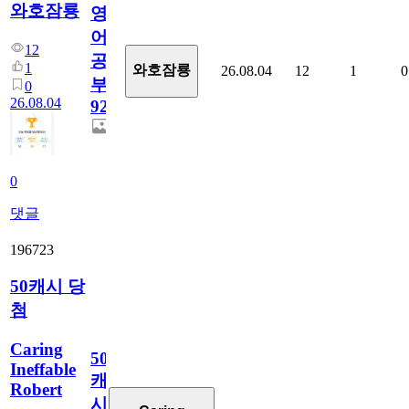
와호잠룡
영
어
12
공
1
와호잠룡
26.08.04
12
1
0
부
0
26.08.04
928
0
댓글
196723
50캐시 당
첨
Caring
50
Ineffable
캐
Robert
시