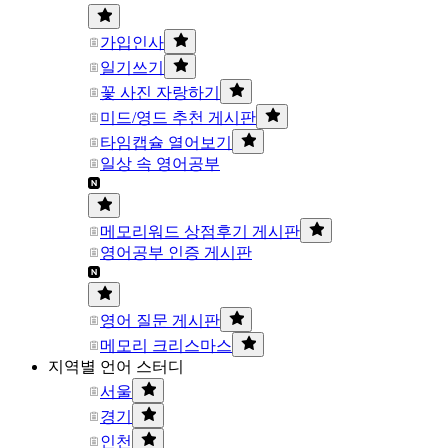
가입인사
일기쓰기
꽃 사진 자랑하기
미드/영드 추천 게시판
타임캡슐 열어보기
일상 속 영어공부
메모리워드 상점후기 게시판
영어공부 인증 게시판
영어 질문 게시판
메모리 크리스마스
지역별 언어 스터디
서울
경기
인천