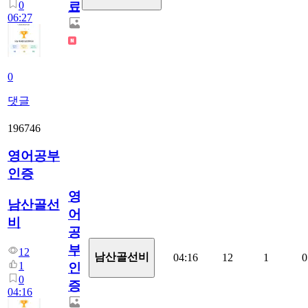
0
료
06:27
0
댓글
196746
영어공부
인증
영
남산골선
어
비
공
부
12
남산골선비
04:16
12
1
0
1
인
0
증
04:16