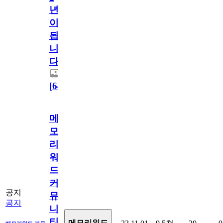
년
이
됩
니
다.
[
64
]
메
모
리
워
드
커
공지
뮤
공지
니
티
메모리워드