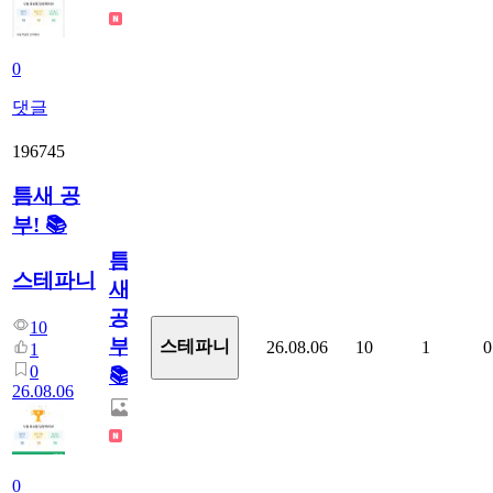
0
댓글
196745
틈새 공
부! 📚
틈
스테파니
새
공
10
부!
스테파니
26.08.06
10
1
0
1
0
📚
26.08.06
0