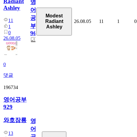
Radiant
영
Ashley
어
Modest
공
11
26.08.05
11
1
0
Radiant
부
1
Ashley
0
96
26.08.05
0
댓글
196734
영어공부
929
와호잠룡
영
어
13
공