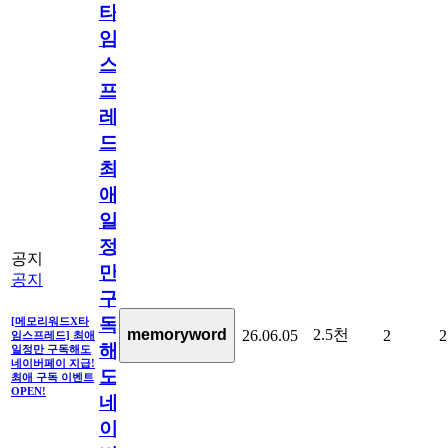
타
임
스
프
레
드]
최
애
일
정
공지
만
공지
구
독
[메모리워드X타
2.5천
memoryword
26.06.05
2
2
임스프레드] 최애
해
일정만 구독해도
네이버페이 지급!
도
최애 구독 이벤트
OPEN!
네
이