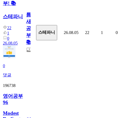
부! 📚
틈
스테파니
새
22
공
스테파니
26.08.05
22
1
0
1
부!
0
📚
26.08.05
0
댓글
196738
영어공부
96
Modest