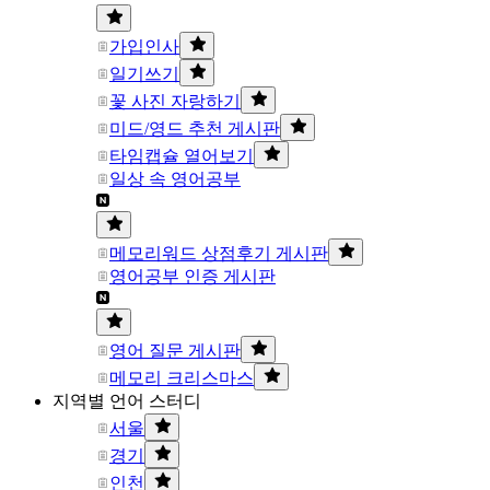
가입인사
일기쓰기
꽃 사진 자랑하기
미드/영드 추천 게시판
타임캡슐 열어보기
일상 속 영어공부
메모리워드 상점후기 게시판
영어공부 인증 게시판
영어 질문 게시판
메모리 크리스마스
지역별 언어 스터디
서울
경기
인천