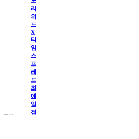
모
리
워
드
X
타
임
스
프
레
드]
최
애
일
정
공지
만
공지
구
독
[메모리워드X타