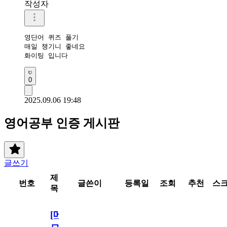
작성자
영단어 퀴즈 풀기 

매일 챙기니 좋네요

화이팅 입니다 
0
2025.09.06 19:48
영어공부 인증 게시판
글쓰기
제
번호
글쓴이
등록일
조회
추천
스
목
[메