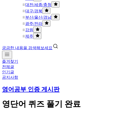
대전/세종/충청
대구/경북
부산/울산/경남
광주/전라
강원
제주
궁금한 내용을 검색해보세요
즐겨찾기
전체글
인기글
공지사항
영어공부 인증 게시판
영단어 퀴즈 풀기 완료