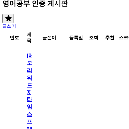
영어공부 인증 게시판
글쓰기
제
번호
글쓴이
등록일
조회
추천
스크
목
[메
모
리
워
드
X
타
임
스
프