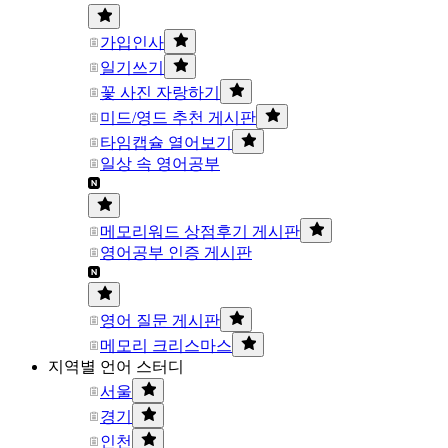
가입인사
일기쓰기
꽃 사진 자랑하기
미드/영드 추천 게시판
타임캡슐 열어보기
일상 속 영어공부
메모리워드 상점후기 게시판
영어공부 인증 게시판
영어 질문 게시판
메모리 크리스마스
지역별 언어 스터디
서울
경기
인천