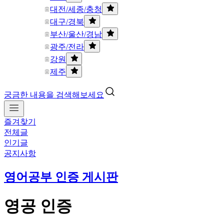
대전/세종/충청
대구/경북
부산/울산/경남
광주/전라
강원
제주
궁금한 내용을 검색해보세요
즐겨찾기
전체글
인기글
공지사항
영어공부 인증 게시판
영공 인증