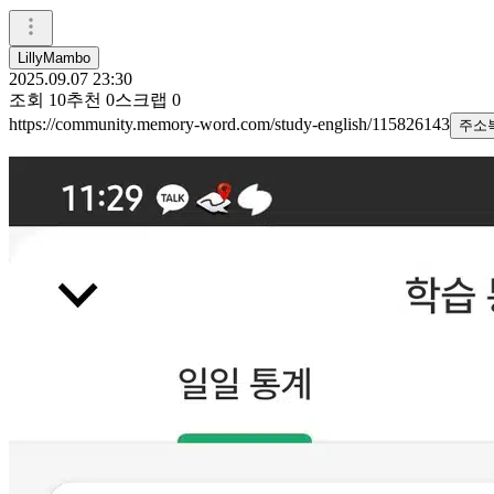
LillyMambo
2025.09.07 23:30
조회
10
추천
0
스크랩
0
https://community.memory-word.com/study-english/115826143
주소