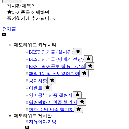
게시판 제목의
아이콘을 선택하면
즐겨찾기에 추가됩니다.
전체글
메모리워드 커뮤니티
BEST 인기글 (실시간)
BEST 인기글 (명예의 전당)
BEST 영어공부 팁 & 자료실
매일 1문장 초보영어회화
공지사항
이벤트
영어공부 인증 챌린지
영어말하기 인증 챌린지
회화 수업 인증 챌린지
메모리워드 게시판
자유이야기방