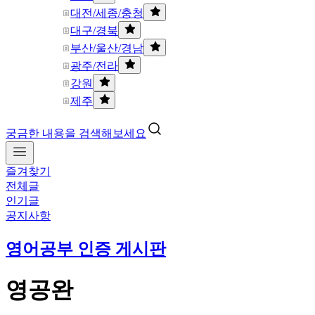
대전/세종/충청
대구/경북
부산/울산/경남
광주/전라
강원
제주
궁금한 내용을 검색해보세요
즐겨찾기
전체글
인기글
공지사항
영어공부 인증 게시판
영공완