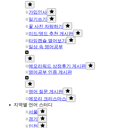
가입인사
일기쓰기
꽃 사진 자랑하기
미드/영드 추천 게시판
타임캡슐 열어보기
일상 속 영어공부
메모리워드 상점후기 게시판
영어공부 인증 게시판
영어 질문 게시판
메모리 크리스마스
지역별 언어 스터디
서울
경기
인천