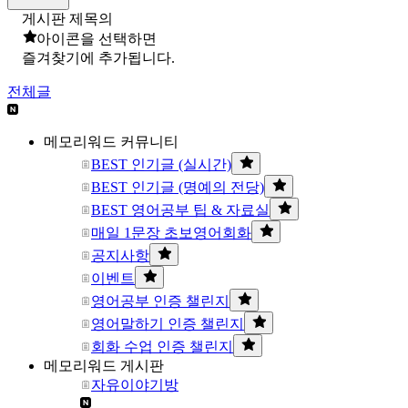
게시판 제목의
아이콘을 선택하면
즐겨찾기에 추가됩니다.
전체글
메모리워드 커뮤니티
BEST 인기글 (실시간)
BEST 인기글 (명예의 전당)
BEST 영어공부 팁 & 자료실
매일 1문장 초보영어회화
공지사항
이벤트
영어공부 인증 챌린지
영어말하기 인증 챌린지
회화 수업 인증 챌린지
메모리워드 게시판
자유이야기방