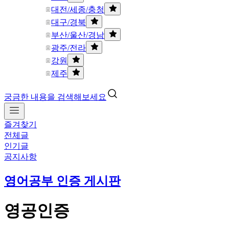
대전/세종/충청
대구/경북
부산/울산/경남
광주/전라
강원
제주
궁금한 내용을 검색해보세요
즐겨찾기
전체글
인기글
공지사항
영어공부 인증 게시판
영공인증