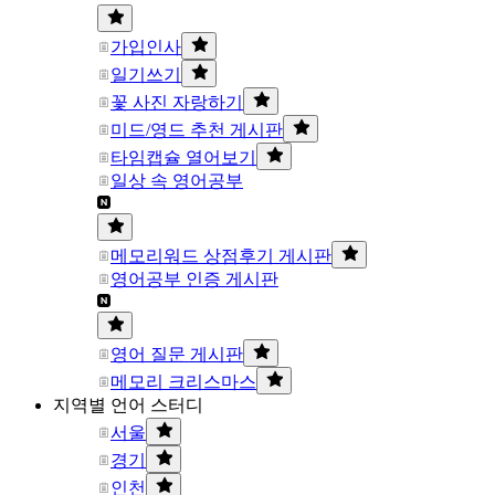
가입인사
일기쓰기
꽃 사진 자랑하기
미드/영드 추천 게시판
타임캡슐 열어보기
일상 속 영어공부
메모리워드 상점후기 게시판
영어공부 인증 게시판
영어 질문 게시판
메모리 크리스마스
지역별 언어 스터디
서울
경기
인천