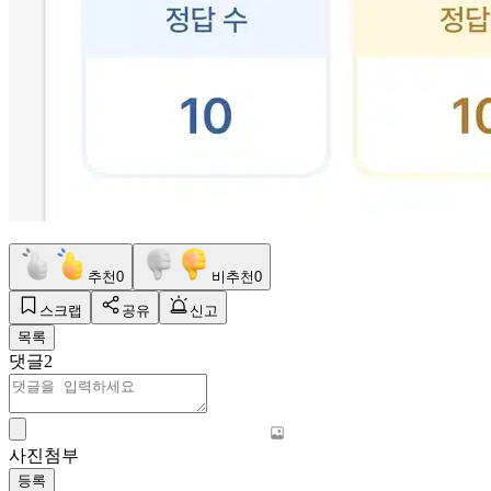
추천
0
비추천
0
스크랩
공유
신고
목록
댓글
2
사진첨부
등록