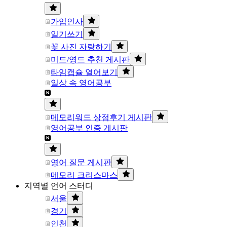
가입인사
일기쓰기
꽃 사진 자랑하기
미드/영드 추천 게시판
타임캡슐 열어보기
일상 속 영어공부
메모리워드 상점후기 게시판
영어공부 인증 게시판
영어 질문 게시판
메모리 크리스마스
지역별 언어 스터디
서울
경기
인천