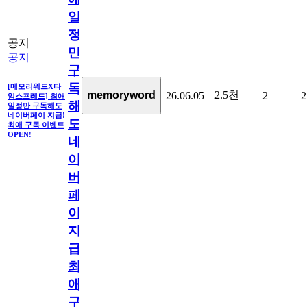
일
정
공지
만
공지
구
독
[메모리워드X타
2.5천
memoryword
26.06.05
2
2
임스프레드] 최애
해
일정만 구독해도
네이버페이 지급!
도
최애 구독 이벤트
OPEN!
네
이
버
페
이
지
급!
최
애
구