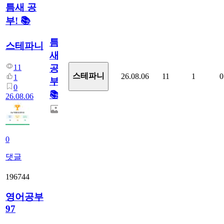
틈새 공
부! 📚
틈
스테파니
새
11
공
스테파니
26.08.06
11
1
0
1
부!
0
📚
26.08.06
0
댓글
196744
영어공부
97