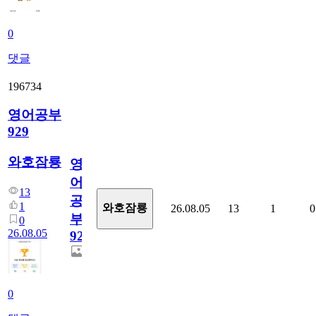
0
댓글
196734
영어공부
929
와호잠룡
영
어
13
공
1
와호잠룡
26.08.05
13
1
0
부
0
26.08.05
929
0