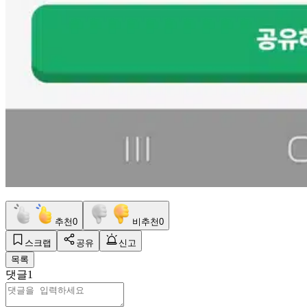
추천
0
비추천
0
스크랩
공유
신고
목록
댓글
1