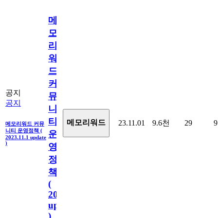
메
모
리
워
드
커
공지
뮤
공지
니
티
메모리워드
23.11.01
9.6천
29
9
메모리워드 커뮤
니티 운영정책 (
운
2023.11.1 update
)
영
정
책
(
2023.11.1
update
)