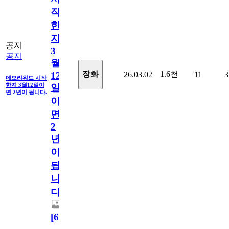
작
한
지
공지
3
공지
월
1.6천
장화
26.03.02
11
3
12
메모리워드 시작
한지 3월12일이
일
면 2년이 됩니다.
이
면
2
년
이
됩
니
다.
[
64
]