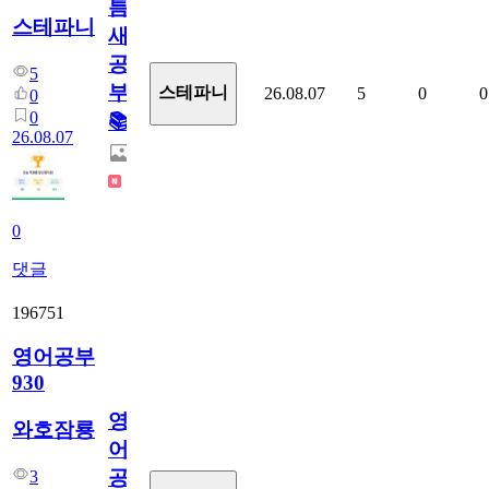
틈
스테파니
새
공
5
부!
스테파니
26.08.07
5
0
0
0
0
📚
26.08.07
0
댓글
196751
영어공부
930
영
와호잠룡
어
공
3