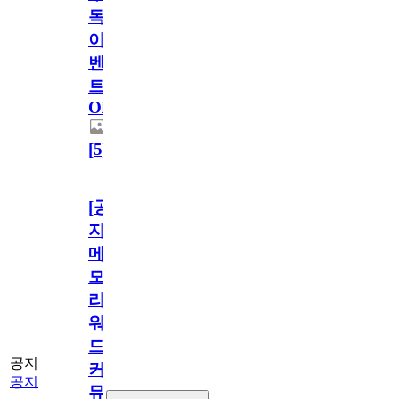
독
이
벤
트
OPEN!
[
5
]
[공
지]
메
모
리
워
드
공지
커
공지
뮤