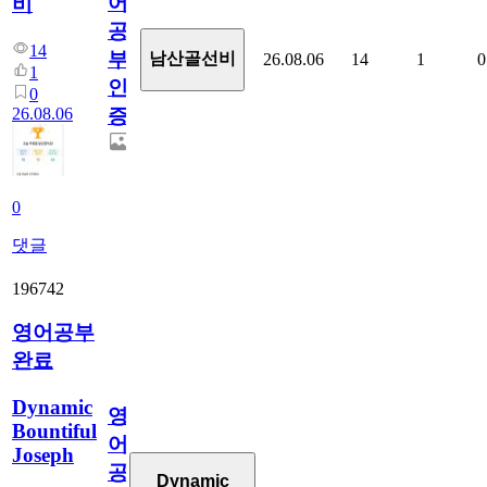
어
비
공
14
부
남산골선비
26.08.06
14
1
0
1
인
0
26.08.06
증
0
댓글
196742
영어공부
완료
Dynamic
영
Bountiful
어
Joseph
공
Dynamic