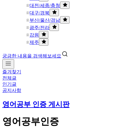
대전/세종/충청
대구/경북
부산/울산/경남
광주/전라
강원
제주
궁금한 내용을 검색해보세요
즐겨찾기
전체글
인기글
공지사항
영어공부 인증 게시판
영어공부인증