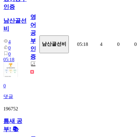
인증
영
남산골선
어
비
공
부
4
남산골선비
05:18
4
0
0
0
인
0
증
05:18
0
댓글
196752
틈새 공
부! 📚