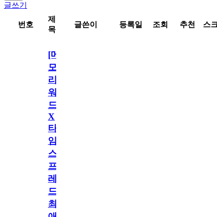
글쓰기
제
번호
글쓴이
등록일
조회
추천
스
목
[메
모
리
워
드
X
타
임
스
프
레
드]
최
애