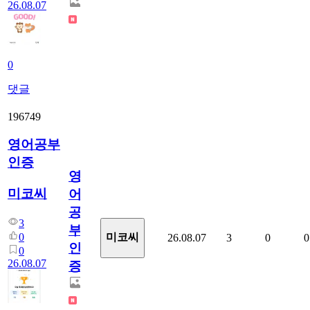
26.08.07
0
댓글
196749
영어공부
인증
영
미코씨
어
공
3
부
0
미코씨
26.08.07
3
0
0
인
0
26.08.07
증