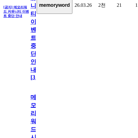
26.03.26
2천
21
1
memoryword
니
[공지] 메모리워
드 커뮤니티 이벤
티
트 중단 안내
이
벤
트
중
단
안
내
[
31
]
메
모
리
워
드
시