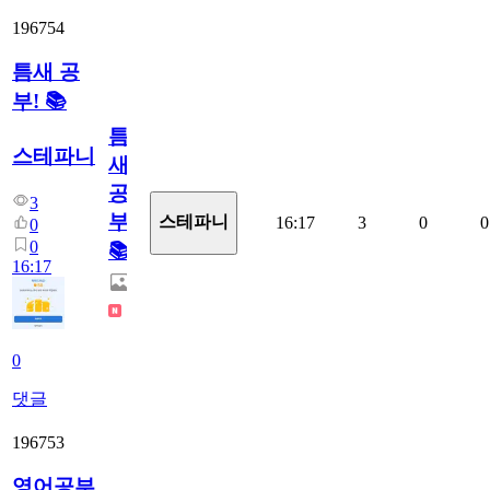
196754
틈새 공
부! 📚
틈
스테파니
새
공
3
부!
스테파니
16:17
3
0
0
0
0
📚
16:17
0
댓글
196753
영어공부