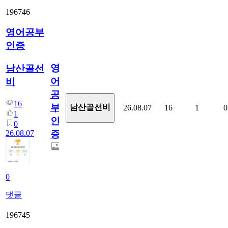
196746
영어공부
인증
영
남산골선
어
비
공
16
부
남산골선비
26.08.07
16
1
0
1
인
0
26.08.07
증
0
댓글
196745