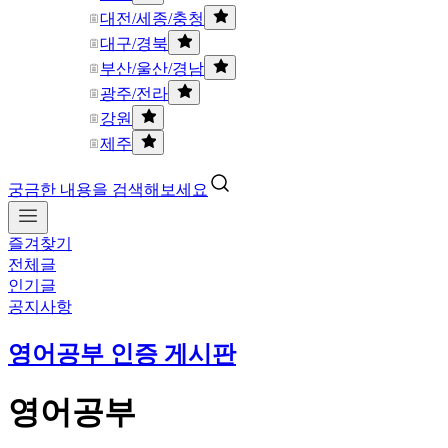
대전/세종/충청
대구/경북
부산/울산/경남
광주/전라
강원
제주
궁금한 내용을 검색해보세요
즐겨찾기
전체글
인기글
공지사항
영어공부 인증 게시판
영어공부