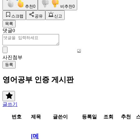
추천
0
비추천
0
스크랩
공유
신고
목록
댓글
0
사진첨부
등록
영어공부 인증 게시판
글쓰기
번호
제목
글쓴이
등록일
조회
추천
[메