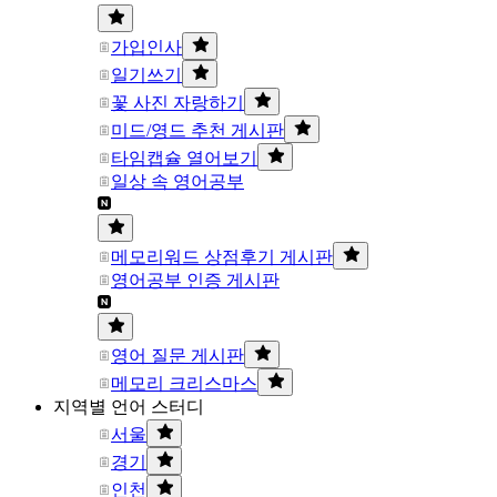
가입인사
일기쓰기
꽃 사진 자랑하기
미드/영드 추천 게시판
타임캡슐 열어보기
일상 속 영어공부
메모리워드 상점후기 게시판
영어공부 인증 게시판
영어 질문 게시판
메모리 크리스마스
지역별 언어 스터디
서울
경기
인천