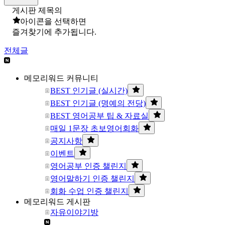
게시판 제목의
아이콘을 선택하면
즐겨찾기에 추가됩니다.
전체글
메모리워드 커뮤니티
BEST 인기글 (실시간)
BEST 인기글 (명예의 전당)
BEST 영어공부 팁 & 자료실
매일 1문장 초보영어회화
공지사항
이벤트
영어공부 인증 챌린지
영어말하기 인증 챌린지
회화 수업 인증 챌린지
메모리워드 게시판
자유이야기방