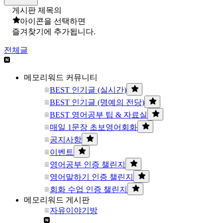
게시판 제목의
아이콘을 선택하면
즐겨찾기에 추가됩니다.
전체글
메모리워드 커뮤니티
BEST 인기글 (실시간)
BEST 인기글 (명예의 전당)
BEST 영어공부 팁 & 자료실
매일 1문장 초보영어회화
공지사항
이벤트
영어공부 인증 챌린지
영어말하기 인증 챌린지
회화 수업 인증 챌린지
메모리워드 게시판
자유이야기방