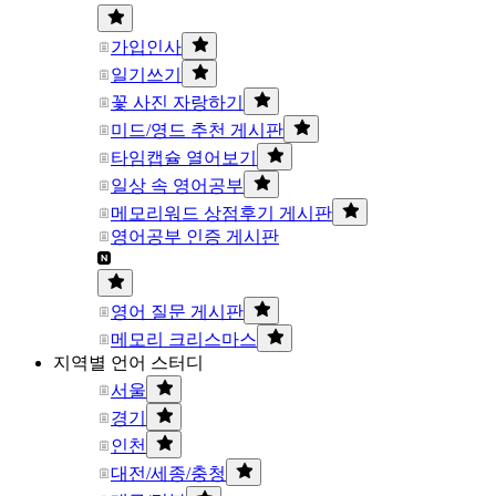
가입인사
일기쓰기
꽃 사진 자랑하기
미드/영드 추천 게시판
타임캡슐 열어보기
일상 속 영어공부
메모리워드 상점후기 게시판
영어공부 인증 게시판
영어 질문 게시판
메모리 크리스마스
지역별 언어 스터디
서울
경기
인천
대전/세종/충청