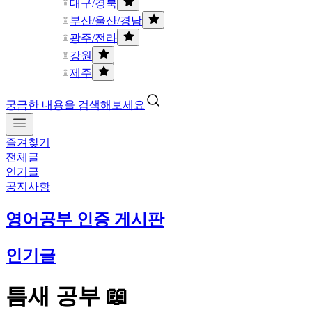
대구/경북
부산/울산/경남
광주/전라
강원
제주
궁금한 내용을 검색해보세요
즐겨찾기
전체글
인기글
공지사항
영어공부 인증 게시판
인기글
틈새 공부 📖