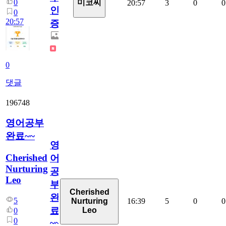
0
미코씨
20:57
3
0
0
인
0
20:57
증
0
댓글
196748
영어공부
완료~~
영
Cherished
어
Nurturing
공
Leo
부
Cherished
완
5
16:39
5
0
0
Nurturing
료
Leo
0
0
~~