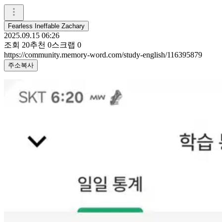
Fearless Ineffable Zachary
2025.09.15 06:26
조회
20
추천
0
스크랩
0
https://community.memory-word.com/study-english/116395879
주소복사