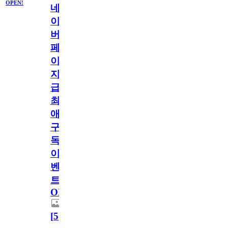
OPEN!
네
이
버
페
이
지
급!
최
애
구
독
이
벤
트
OPEN!
[
5
]