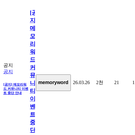
[공
지]
메
모
리
워
드
공지
커
공지
뮤
26.03.26
2천
21
1
memoryword
니
[공지] 메모리워
드 커뮤니티 이벤
티
트 중단 안내
이
벤
트
중
단