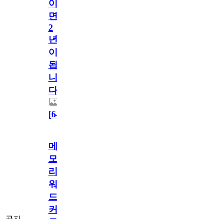
이
면
2
년
이
됩
니
다.
[
64
]
메
모
리
워
드
커
공지