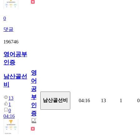
0
댓글
196746
영어공부
인증
영
남산골선
어
비
공
부
13
남산골선비
04:16
13
1
0
1
인
0
증
04:16