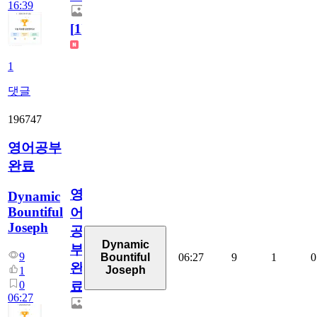
16:39
[
1
]
1
댓글
196747
영어공부
완료
영
Dynamic
Bountiful
어
Joseph
공
Dynamic
부
9
06:27
9
1
0
Bountiful
완
Joseph
1
0
료
06:27