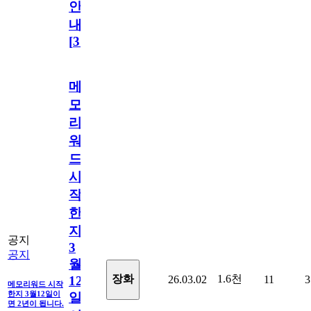
안
내
[
31
]
메
모
리
워
드
시
작
한
지
공지
3
공지
월
1.6천
장화
26.03.02
11
3
12
메모리워드 시작
한지 3월12일이
일
면 2년이 됩니다.