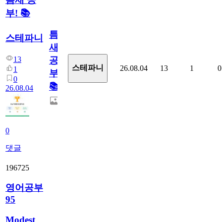
부! 📚
틈
스테파니
새
13
공
스테파니
26.08.04
13
1
0
1
부!
0
📚
26.08.04
0
댓글
196725
영어공부
95
Modest