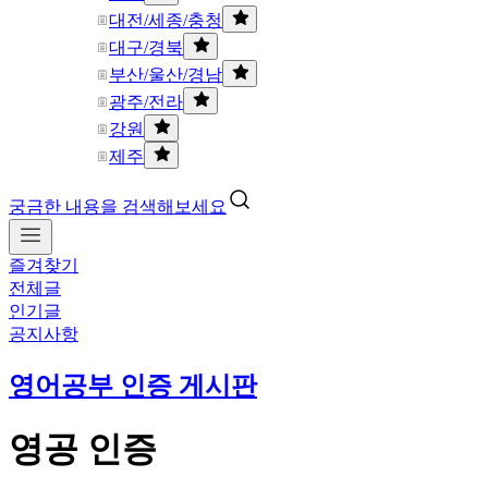
대전/세종/충청
대구/경북
부산/울산/경남
광주/전라
강원
제주
궁금한 내용을 검색해보세요
즐겨찾기
전체글
인기글
공지사항
영어공부 인증 게시판
영공 인증