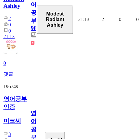
어
Ashley
공
Modest
2
21:13
2
0
0
Radiant
부
0
Ashley
98
0
21:13
0
댓글
196749
영어공부
인증
영
미코씨
어
공
3
부