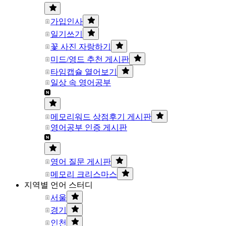
가입인사
일기쓰기
꽃 사진 자랑하기
미드/영드 추천 게시판
타임캡슐 열어보기
일상 속 영어공부
메모리워드 상점후기 게시판
영어공부 인증 게시판
영어 질문 게시판
메모리 크리스마스
지역별 언어 스터디
서울
경기
인천