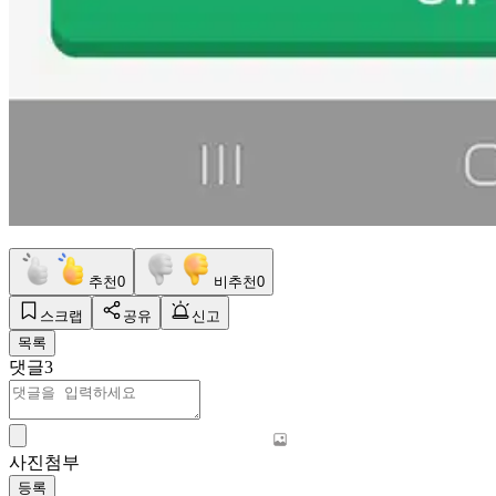
추천
0
비추천
0
스크랩
공유
신고
목록
댓글
3
사진첨부
등록