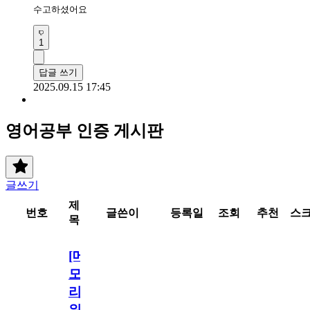
수고하셨어요 
1
답글 쓰기
2025.09.15 17:45
영어공부 인증 게시판
글쓰기
제
번호
글쓴이
등록일
조회
추천
스
목
[메
모
리
워