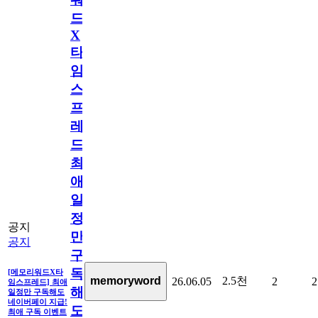
드
X
타
임
스
프
레
드]
최
애
일
정
공지
만
공지
구
독
[메모리워드X타
2.5천
memoryword
26.06.05
2
2
임스프레드] 최애
해
일정만 구독해도
네이버페이 지급!
도
최애 구독 이벤트