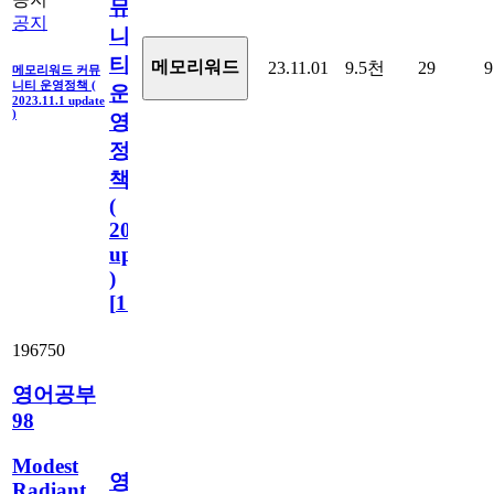
뮤
공지
니
티
메모리워드
23.11.01
9.5천
29
9
메모리워드 커뮤
니티 운영정책 (
운
2023.11.1 update
)
영
정
책
(
2023.11.1
update
)
[
110
]
196750
영어공부
98
Modest
영
Radiant