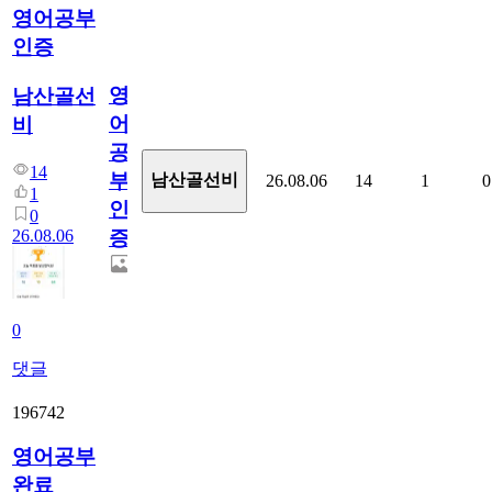
영어공부
인증
영
남산골선
어
비
공
14
부
남산골선비
26.08.06
14
1
0
1
인
0
26.08.06
증
0
댓글
196742
영어공부
완료