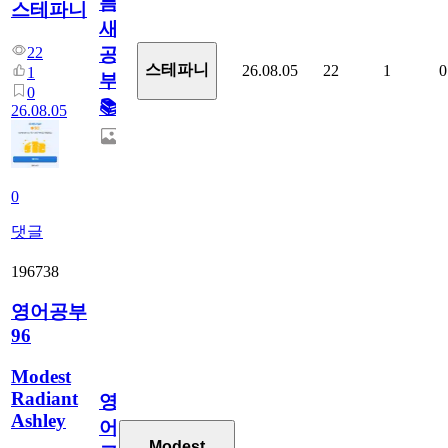
틈
스테파니
새
22
공
스테파니
26.08.05
22
1
0
1
부!
0
📚
26.08.05
0
댓글
196738
영어공부
96
Modest
Radiant
영
Ashley
어
Modest