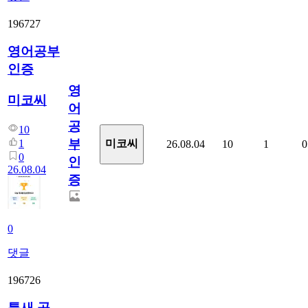
196727
영어공부
인증
영
미코씨
어
공
10
부
1
미코씨
26.08.04
10
1
0
0
인
26.08.04
증
0
댓글
196726
틈새 공