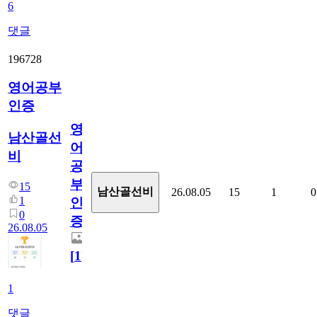
6
댓글
196728
영어공부
인증
영
남산골선
어
비
공
부
15
남산골선비
26.08.05
15
1
0
1
인
0
증
26.08.05
[
1
]
1
댓글