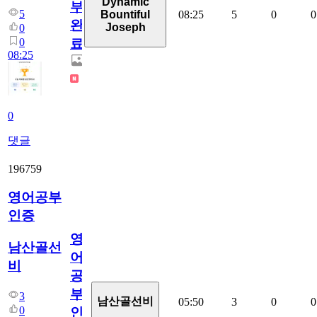
Dynamic
부
5
08:25
5
0
0
Bountiful
완
Joseph
0
0
료
08:25
0
댓글
196759
영어공부
인증
영
남산골선
어
비
공
부
3
남산골선비
05:50
3
0
0
0
인