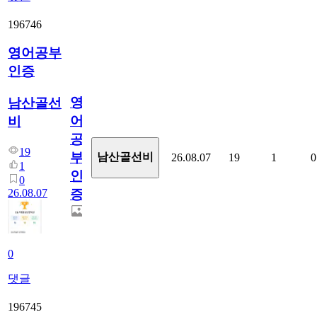
196746
영어공부
인증
영
남산골선
어
비
공
19
부
남산골선비
26.08.07
19
1
0
1
인
0
26.08.07
증
0
댓글
196745