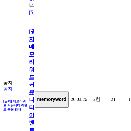
[
5
]
[공
지]
메
모
리
워
드
공지
커
공지
뮤
26.03.26
2천
21
1
memoryword
니
[공지] 메모리워
드 커뮤니티 이벤
티
트 중단 안내
이
벤
트