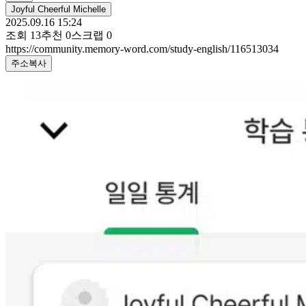
Joyful Cheerful Michelle
2025.09.16 15:24
조회
13
추천
0
스크랩
0
https://community.memory-word.com/study-english/116513034
주소복사