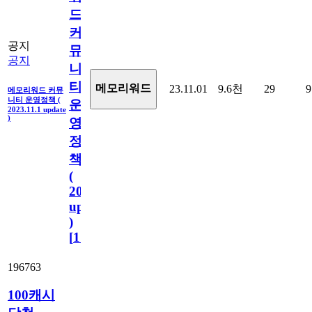
드
커
공지
뮤
공지
니
티
메모리워드
23.11.01
9.6천
29
9
메모리워드 커뮤
니티 운영정책 (
운
2023.11.1 update
)
영
정
책
(
2023.11.1
update
)
[
110
]
196763
100캐시