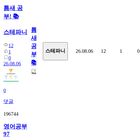
틈새 공
부! 📚
틈
스테파니
새
12
공
스테파니
26.08.06
12
1
0
1
부!
0
📚
26.08.06
0
댓글
196744
영어공부
97