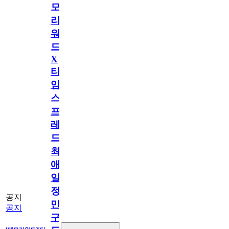
모
리
워
드
X
타
임
스
프
레
드]
최
애
일
정
공지
만
공지
구