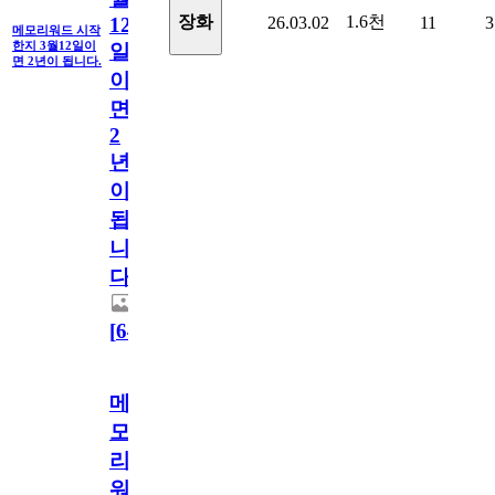
1.6천
장화
26.03.02
11
3
12
메모리워드 시작
한지 3월12일이
일
면 2년이 됩니다.
이
면
2
년
이
됩
니
다.
[
64
]
메
모
리
워