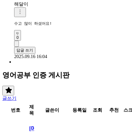
해달이
수고 많이 하셨어요!
0
답글 쓰기
2025.09.16 16:04
영어공부 인증 게시판
글쓰기
제
번호
글쓴이
등록일
조회
추천
스
목
[메