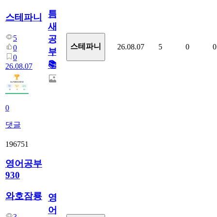
틈
스테파니
새
5
공
스테파니
26.08.07
5
0
0
0
부!
0
📚
26.08.07
0
댓글
196751
영어공부
930
와호잠룡
영
어
3