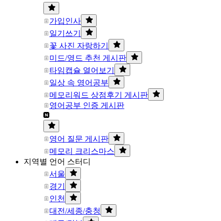
가입인사
일기쓰기
꽃 사진 자랑하기
미드/영드 추천 게시판
타임캡슐 열어보기
일상 속 영어공부
메모리워드 상점후기 게시판
영어공부 인증 게시판
영어 질문 게시판
메모리 크리스마스
지역별 언어 스터디
서울
경기
인천
대전/세종/충청