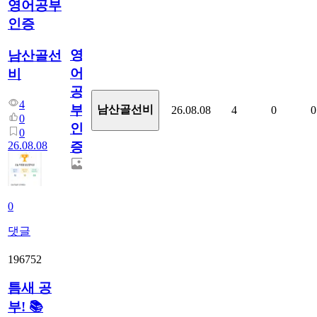
영어공부
인증
영
남산골선
어
비
공
4
부
남산골선비
26.08.08
4
0
0
0
인
0
26.08.08
증
0
댓글
196752
틈새 공
부! 📚