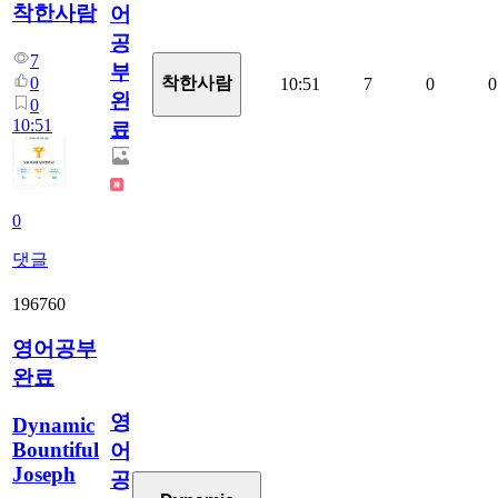
착한사람
어
공
7
부
0
착한사람
10:51
7
0
0
완
0
10:51
료
0
댓글
196760
영어공부
완료
영
Dynamic
Bountiful
어
Joseph
공