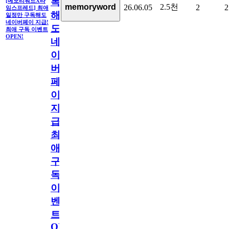
독
[메모리워드X타
2.5천
memoryword
26.06.05
2
2
임스프레드] 최애
해
일정만 구독해도
네이버페이 지급!
도
최애 구독 이벤트
OPEN!
네
이
버
페
이
지
급!
최
애
구
독
이
벤
트
OPEN!