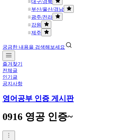
대구/경북
부산/울산/경남
광주/전라
강원
제주
궁금한 내용을 검색해보세요
즐겨찾기
전체글
인기글
공지사항
영어공부 인증 게시판
0916 영공 인증~