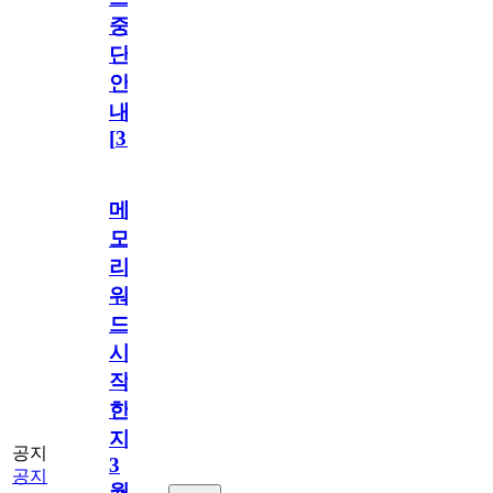
중
단
안
내
[
31
]
메
모
리
워
드
시
작
한
지
공지
3
공지
월