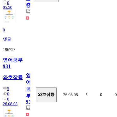
0
증
05:50
0
댓글
196757
영어공부
931
영
와호잠룡
어
공
5
0
와호잠룡
26.08.08
5
0
0
부
0
931
26.08.08