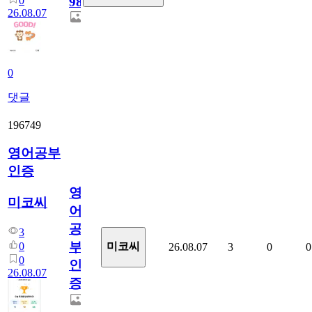
0
98
26.08.07
0
댓글
196749
영어공부
인증
영
미코씨
어
공
3
부
0
미코씨
26.08.07
3
0
0
0
인
26.08.07
증