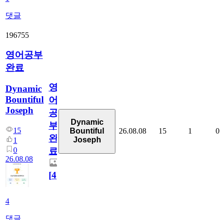
댓글
196755
영어공부
완료
영
Dynamic
Bountiful
어
Joseph
공
Dynamic
부
15
26.08.08
15
1
0
Bountiful
완
Joseph
1
0
료
26.08.08
[
4
]
4
댓글