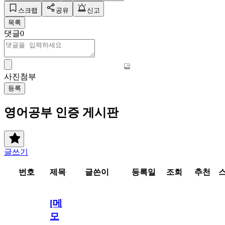
스크랩
공유
신고
목록
댓글
0
사진첨부
등록
영어공부 인증 게시판
글쓰기
번호
제목
글쓴이
등록일
조회
추천
[메
모