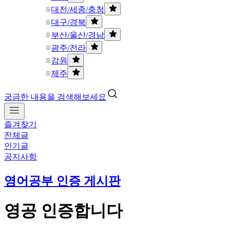
대전/세종/충청
대구/경북
부산/울산/경남
광주/전라
강원
제주
궁금한 내용을 검색해보세요
즐겨찾기
전체글
인기글
공지사항
영어공부 인증 게시판
영공 인증합니다