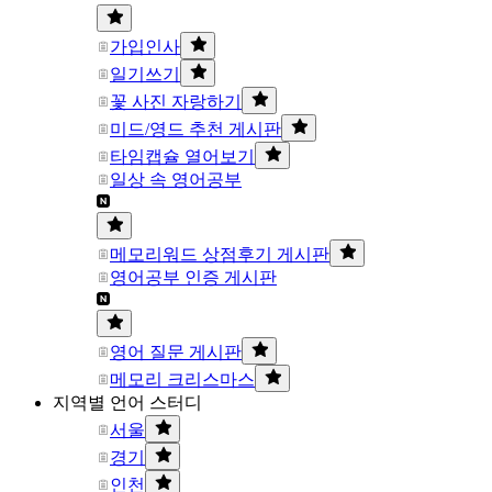
가입인사
일기쓰기
꽃 사진 자랑하기
미드/영드 추천 게시판
타임캡슐 열어보기
일상 속 영어공부
메모리워드 상점후기 게시판
영어공부 인증 게시판
영어 질문 게시판
메모리 크리스마스
지역별 언어 스터디
서울
경기
인천