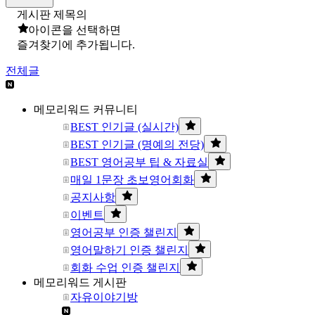
게시판 제목의
아이콘을 선택하면
즐겨찾기에 추가됩니다.
전체글
메모리워드 커뮤니티
BEST 인기글 (실시간)
BEST 인기글 (명예의 전당)
BEST 영어공부 팁 & 자료실
매일 1문장 초보영어회화
공지사항
이벤트
영어공부 인증 챌린지
영어말하기 인증 챌린지
회화 수업 인증 챌린지
메모리워드 게시판
자유이야기방