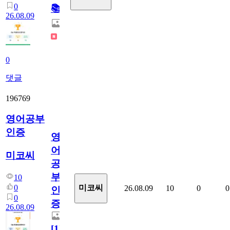
0
📚
26.08.09
0
댓글
196769
영어공부
인증
영
어
미코씨
공
부
10
0
미코씨
26.08.09
10
0
0
인
0
증
26.08.09
[
1
]