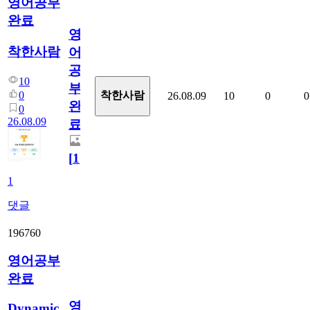
영어공부
완료
영
착한사람
어
공
10
부
0
착한사람
26.08.09
10
0
0
완
0
26.08.09
료
[
1
]
1
댓글
196760
영어공부
완료
영
Dynamic