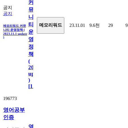
커
공지
뮤
공지
니
티
메모리워드
23.11.01
9.6천
29
9
메모리워드 커뮤
니티 운영정책 (
운
2023.11.1 update
)
영
정
책
(
2023.11.1
update
)
[
110
]
196773
영어공부
인증
영