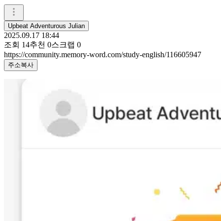
Upbeat Adventurous Julian
2025.09.17 18:44
조회
14
추천
0
스크랩
0
https://community.memory-word.com/study-english/116605947
주소복사