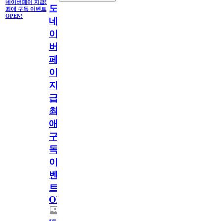
네이버페이 지급!
도
최애 구독 이벤트
OPEN!
네
이
버
페
이
지
급!
최
애
구
독
이
벤
트
OPEN!