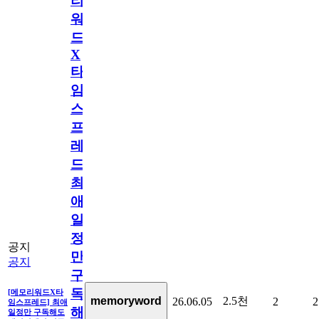
리
워
드
X
타
임
스
프
레
드]
최
애
일
정
공지
만
공지
구
독
[메모리워드X타
2.5천
memoryword
26.06.05
2
2
임스프레드] 최애
해
일정만 구독해도