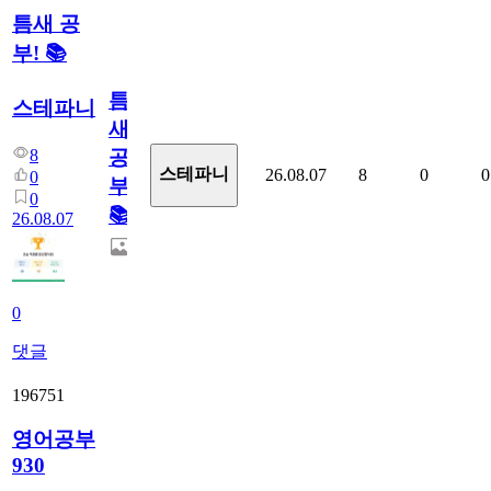
틈새 공
부! 📚
틈
스테파니
새
8
공
스테파니
26.08.07
8
0
0
0
부!
0
📚
26.08.07
0
댓글
196751
영어공부
930