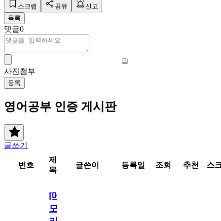
스크랩
공유
신고
목록
댓글
0
사진첨부
등록
영어공부 인증 게시판
글쓰기
제
번호
글쓴이
등록일
조회
추천
스
목
[메
모