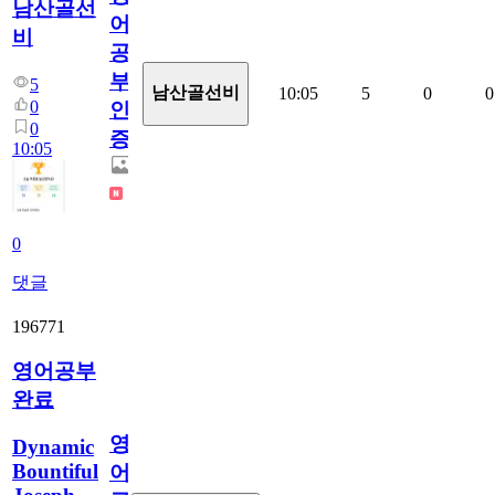
남산골선
어
비
공
부
5
남산골선비
10:05
5
0
0
0
인
0
증
10:05
0
댓글
196771
영어공부
완료
영
Dynamic
Bountiful
어