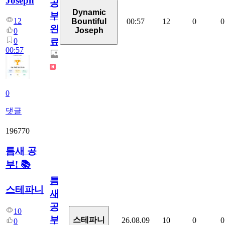
Joseph
공
Dynamic
부
12
00:57
12
0
0
Bountiful
완
Joseph
0
0
료
00:57
0
댓글
196770
틈새 공
부! 📚
틈
스테파니
새
공
10
부!
스테파니
26.08.09
10
0
0
0