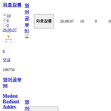
와호잠룡
영
어
10
공
0
와호잠룡
26.08.07
10
0
0
부
0
26.08.07
930
0
댓글
196750
영어공부
98
Modest
Radiant
영
Ashley
어