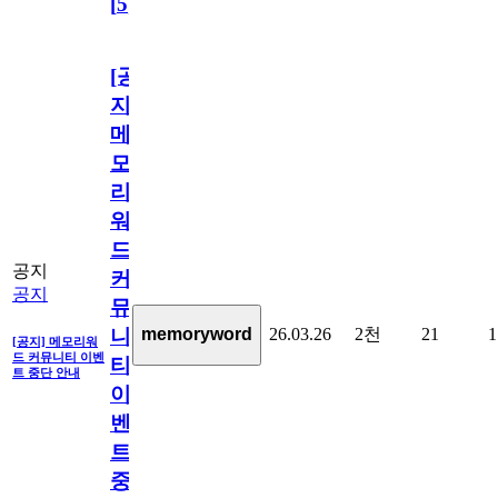
[
5
]
[공
지]
메
모
리
워
드
공지
커
공지
뮤
26.03.26
2천
21
1
memoryword
니
[공지] 메모리워
드 커뮤니티 이벤
티
트 중단 안내
이
벤
트
중