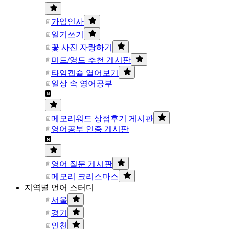
가입인사
일기쓰기
꽃 사진 자랑하기
미드/영드 추천 게시판
타임캡슐 열어보기
일상 속 영어공부
메모리워드 상점후기 게시판
영어공부 인증 게시판
영어 질문 게시판
메모리 크리스마스
지역별 언어 스터디
서울
경기
인천