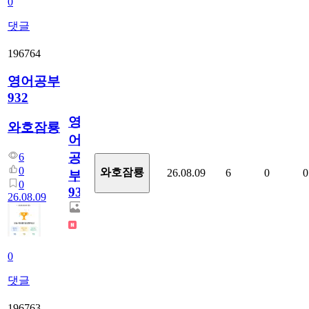
0
댓글
196764
영어공부
932
영
와호잠룡
어
공
6
0
와호잠룡
26.08.09
6
0
0
부
0
932
26.08.09
0
댓글
196763