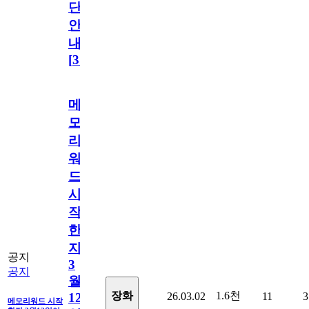
단
안
내
[
31
]
메
모
리
워
드
시
작
한
지
공지
3
공지
월
1.6천
장화
26.03.02
11
3
12
메모리워드 시작