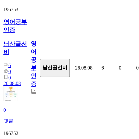
196753
영어공부
인증
영
남산골선
어
비
공
6
부
남산골선비
26.08.08
6
0
0
0
인
0
26.08.08
증
0
댓글
196752