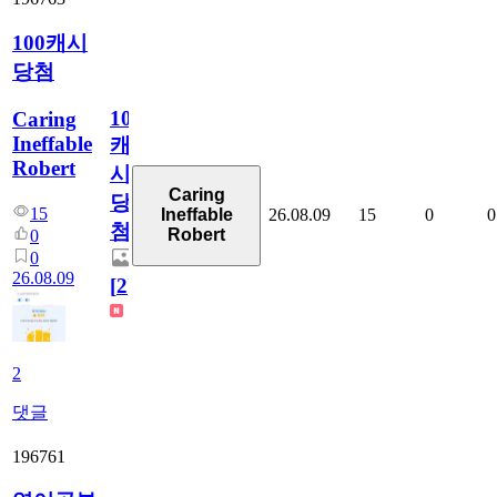
100캐시
당첨
100
Caring
Ineffable
캐
Robert
시
Caring
당
15
26.08.09
15
0
0
Ineffable
첨
Robert
0
0
26.08.09
[
2
]
2
댓글
196761