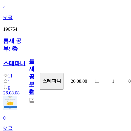
4
댓글
196754
틈새 공
부! 📚
틈
스테파니
새
11
공
스테파니
26.08.08
11
1
0
1
부!
0
📚
26.08.08
0
댓글