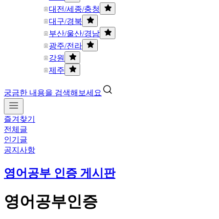
대전/세종/충청
대구/경북
부산/울산/경남
광주/전라
강원
제주
궁금한 내용을 검색해보세요
즐겨찾기
전체글
인기글
공지사항
영어공부 인증 게시판
영어공부인증