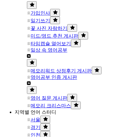
가입인사
일기쓰기
꽃 사진 자랑하기
미드/영드 추천 게시판
타임캡슐 열어보기
일상 속 영어공부
메모리워드 상점후기 게시판
영어공부 인증 게시판
영어 질문 게시판
메모리 크리스마스
지역별 언어 스터디
서울
경기
인천