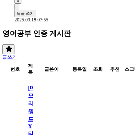
0
답글 쓰기
2025.09.18 07:55
영어공부 인증 게시판
글쓰기
제
번호
글쓴이
등록일
조회
추천
스크
목
[메
모
리
워
드
X
타