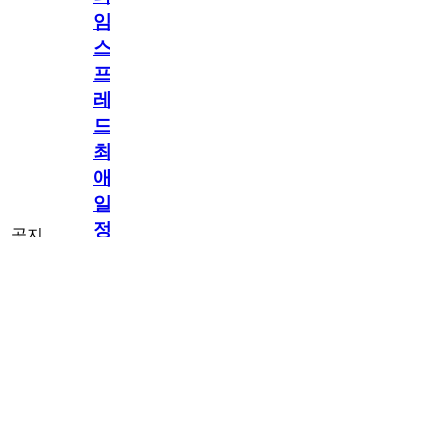
임
스
프
레
드]
최
애
일
정
공지
만
공지
구
[메모리워드X타
독
임스프레드] 최
2.5천
memoryword
26.06.05
2
2
애 일정만 구독
해
해도 네이버페
이 지급! 최애
도
구독 이벤트
네
OPEN!
이
버