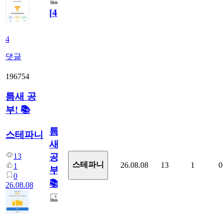
[
4
]
4
댓글
196754
틈새 공
부! 📚
틈
스테파니
새
13
공
스테파니
26.08.08
13
1
0
1
부!
0
📚
26.08.08