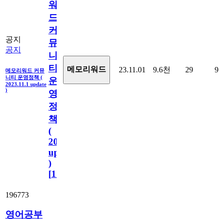
워
드
커
공지
뮤
공지
니
티
메모리워드
23.11.01
9.6천
29
9
메모리워드 커뮤
니티 운영정책 (
운
2023.11.1 update
)
영
정
책
(
2023.11.1
update
)
[
110
]
196773
영어공부