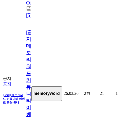
OPEN!
[
5
]
[공
지]
메
모
리
워
드
공지
커
공지
뮤
26.03.26
2천
21
1
memoryword
니
[공지] 메모리워
드 커뮤니티 이벤
티
트 중단 안내
이
벤