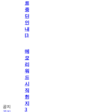
트
중
단
안
내
[
31
]
메
모
리
워
드
시
작
한
지
공지
3
공지