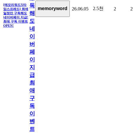
독
[메모리워드X타
2.5천
memoryword
26.06.05
2
2
임스프레드] 최애
해
일정만 구독해도
네이버페이 지급!
도
최애 구독 이벤트
OPEN!
네
이
버
페
이
지
급!
최
애
구
독
이
벤
트