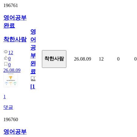
196761
영어공부
완료
영
착한사람
어
공
12
부
0
착한사람
26.08.09
12
0
0
완
0
26.08.09
료
[
1
]
1
댓글
196760
영어공부