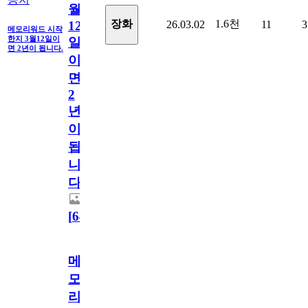
월
1.6천
장화
26.03.02
11
3
12
메모리워드 시작
한지 3월12일이
일
면 2년이 됩니다.
이
면
2
년
이
됩
니
다.
[
64
]
메
모
리