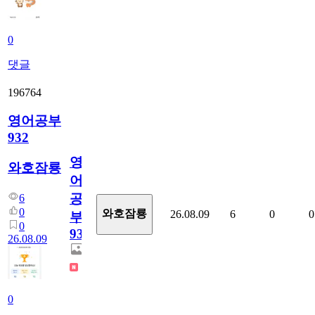
0
댓글
196764
영어공부
932
영
와호잠룡
어
공
6
0
와호잠룡
26.08.09
6
0
0
부
0
932
26.08.09
0