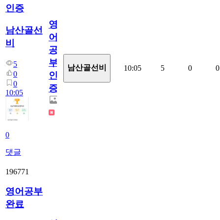
인증
영
남산골선
어
비
공
부
5
남산골선비
10:05
5
0
0
0
인
0
증
10:05
0
댓글
196771
영어공부
완료