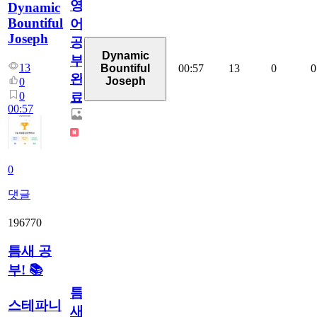
영
Dynamic
Bountiful
어
Joseph
공
Dynamic
부
13
00:57
13
0
0
Bountiful
완
Joseph
0
0
료
00:57
0
댓글
196770
틈새 공
부! 📚
틈
스테파니
새