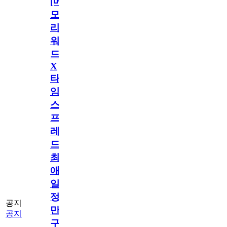
[메
모
리
워
드
X
타
임
스
프
레
드]
최
애
일
정
공지
만
공지
구