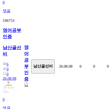
0
댓글
196753
영어공부
인증
영
남산골선
어
비
공
6
부
남산골선비
26.08.08
6
0
0
0
인
0
26.08.08
증
0
댓글