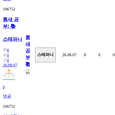
196752
틈새 공
부! 📚
틈
스테파니
새
8
공
스테파니
26.08.07
8
0
0
0
부!
0
📚
26.08.07
0
댓글
196751