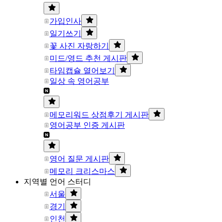
가입인사
일기쓰기
꽃 사진 자랑하기
미드/영드 추천 게시판
타임캡슐 열어보기
일상 속 영어공부
메모리워드 상점후기 게시판
영어공부 인증 게시판
영어 질문 게시판
메모리 크리스마스
지역별 언어 스터디
서울
경기
인천