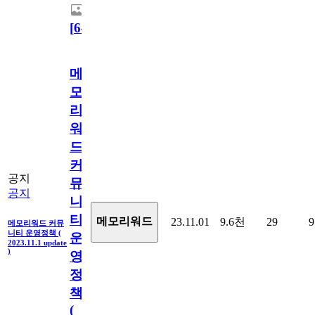
[
64
]
메
모
리
워
드
커
공지
뮤
공지
니
티
메모리워드
23.11.01
9.6천
29
9
메모리워드 커뮤
니티 운영정책 (
운
2023.11.1 update
)
영
정
책
(