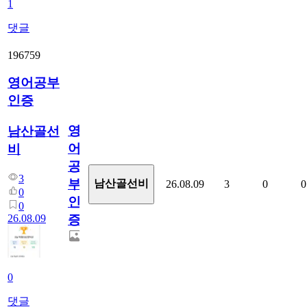
1
댓글
196759
영어공부
인증
영
남산골선
어
비
공
3
부
남산골선비
26.08.09
3
0
0
0
인
0
26.08.09
증
0
댓글