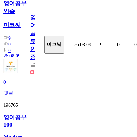
영어공부
인증
영
미코씨
어
공
9
부
0
미코씨
26.08.09
9
0
0
인
0
26.08.09
증
0
댓글
196765
영어공부
100