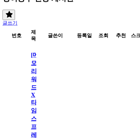
글쓰기
제
번호
글쓴이
등록일
조회
추천
스
목
[메
모
리
워
드
X
타
임
스
프
레