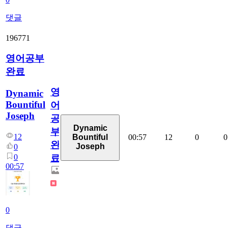
댓글
196771
영어공부
완료
영
Dynamic
Bountiful
어
Joseph
공
Dynamic
부
12
00:57
12
0
0
Bountiful
완
Joseph
0
0
료
00:57
0
댓글