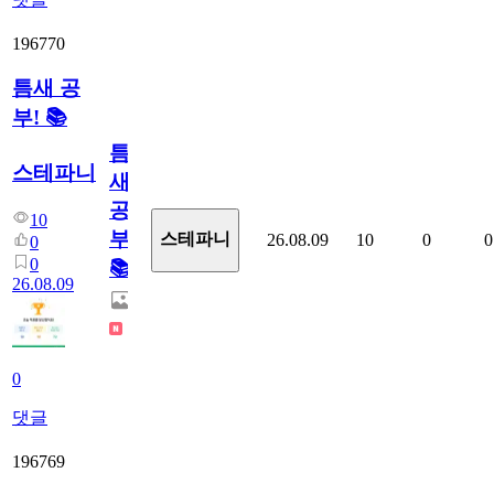
196770
틈새 공
부! 📚
틈
스테파니
새
공
10
부!
스테파니
26.08.09
10
0
0
0
0
📚
26.08.09
0
댓글
196769