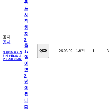
워
드
시
작
한
지
공지
3
공지
월
1.6천
장화
26.03.02
11
3
12
메모리워드 시작
한지 3월12일이
일
면 2년이 됩니다.
이
면
2
년
이
됩
니
다.