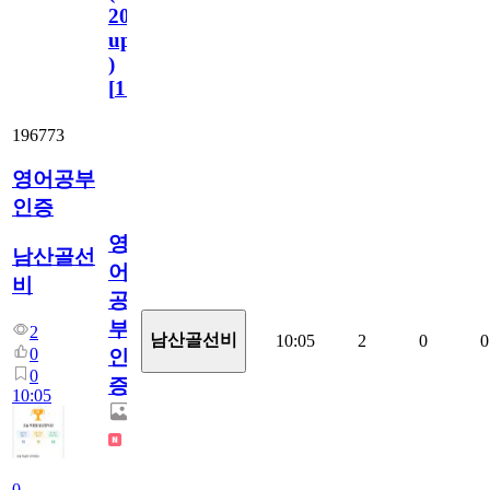
2023.11.1
update
)
[
110
]
196773
영어공부
인증
영
남산골선
어
비
공
부
2
남산골선비
10:05
2
0
0
0
인
0
증
10:05
0