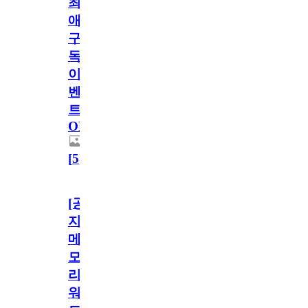
최
애
구
독
이
벤
트
OPEN!
[
5
]
[공
지]
메
모
리
워