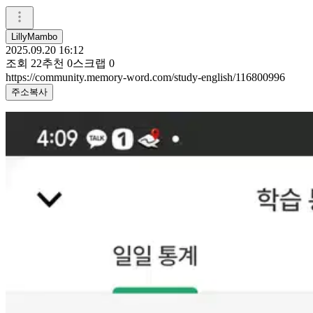
LillyMambo
2025.09.20 16:12
조회
22
추천
0
스크랩
0
https://community.memory-word.com/study-english/116800996
주소복사