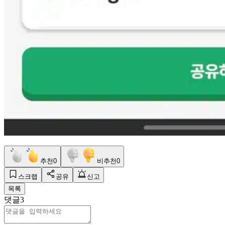
추천
0
비추천
0
스크랩
공유
신고
목록
댓글
3