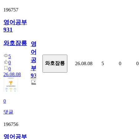
196757
영어공부
931
와호잠룡
영
어
5
공
0
와호잠룡
26.08.08
5
0
0
부
0
26.08.08
931
0
댓글
196756
영어공부