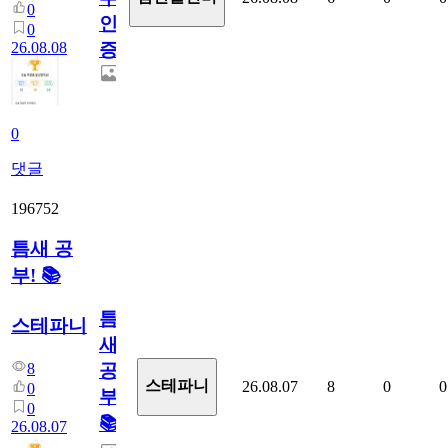
0
인
0
26.08.08
증
0
댓글
196752
틈새 공
부! 📚
틈
스테파니
새
8
공
스테파니
26.08.07
8
0
0
0
부!
0
📚
26.08.07