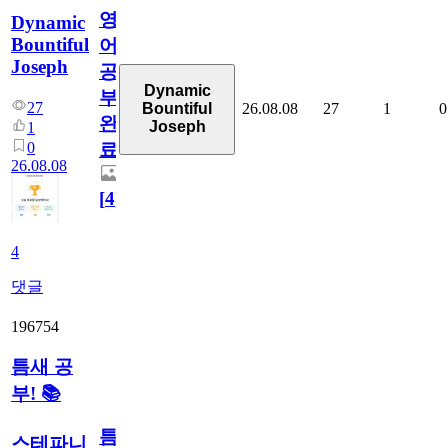
영
Dynamic
Bountiful
어
Joseph
공
Dynamic
부
27
26.08.08
27
1
0
Bountiful
완
Joseph
1
0
료
26.08.08
[
4
]
4
댓글
196754
틈새 공
부! 📚
틈
스테파니