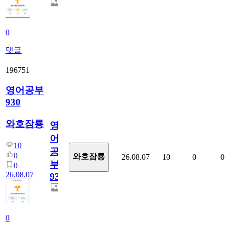
0
댓글
196751
영어공부
930
와호잠룡
영
어
10
공
0
와호잠룡
26.08.07
10
0
0
부
0
26.08.07
930
0