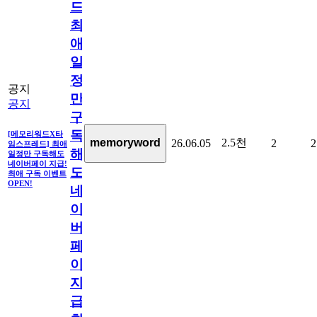
드]
최
애
일
정
공지
만
공지
구
독
[메모리워드X타
2.5천
memoryword
26.06.05
2
2
임스프레드] 최애
해
일정만 구독해도
네이버페이 지급!
도
최애 구독 이벤트
OPEN!
네
이
버
페
이
지
급!