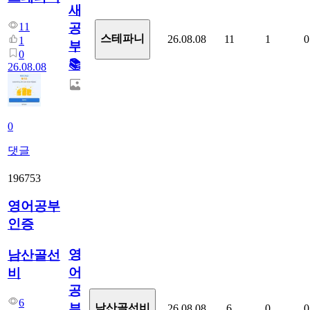
새
11
공
스테파니
26.08.08
11
1
0
1
부!
0
📚
26.08.08
0
댓글
196753
영어공부
인증
영
남산골선
어
비
공
6
부
남산골선비
26.08.08
6
0
0