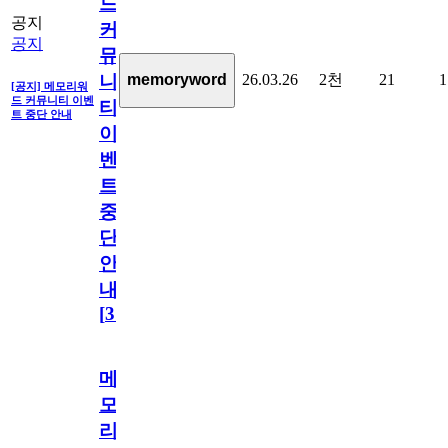
드
공지
커
공지
뮤
26.03.26
2천
21
1
memoryword
니
[공지] 메모리워
드 커뮤니티 이벤
티
트 중단 안내
이
벤
트
중
단
안
내
[
31
]
메
모
리