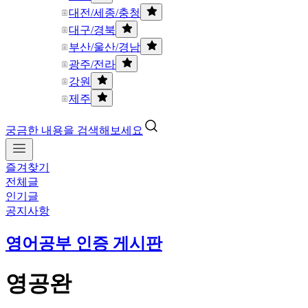
대전/세종/충청
대구/경북
부산/울산/경남
광주/전라
강원
제주
궁금한 내용을 검색해보세요
즐겨찾기
전체글
인기글
공지사항
영어공부 인증 게시판
영공완