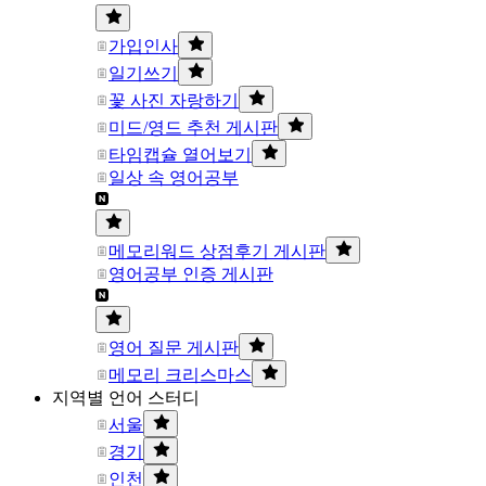
가입인사
일기쓰기
꽃 사진 자랑하기
미드/영드 추천 게시판
타임캡슐 열어보기
일상 속 영어공부
메모리워드 상점후기 게시판
영어공부 인증 게시판
영어 질문 게시판
메모리 크리스마스
지역별 언어 스터디
서울
경기
인천