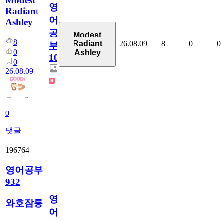
Modest
영
Radiant
어
Ashley
공
Modest
8
26.08.09
8
0
0
Radiant
부
0
Ashley
100
0
26.08.09
0
댓글
196764
영어공부
932
영
와호잠룡
어