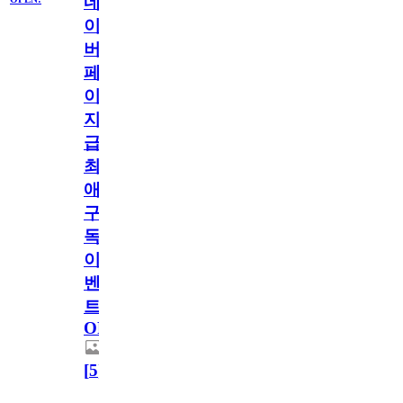
네
이
버
페
이
지
급!
최
애
구
독
이
벤
트
OPEN!
[
5
]