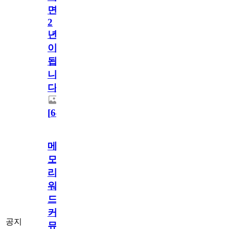
면
2
년
이
됩
니
다.
[
64
]
메
모
리
워
드
커
공지
뮤