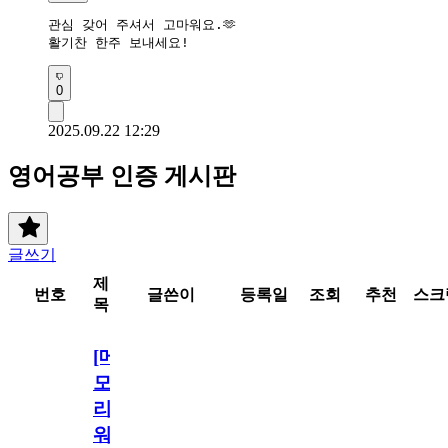
관심 갖어 주셔서 고마워요.🫶

활기찬 한주 보내세요!
0
2025.09.22 12:29
영어공부 인증 게시판
글쓰기
제
번호
글쓴이
등록일
조회
추천
스크
목
[메
모
리
워