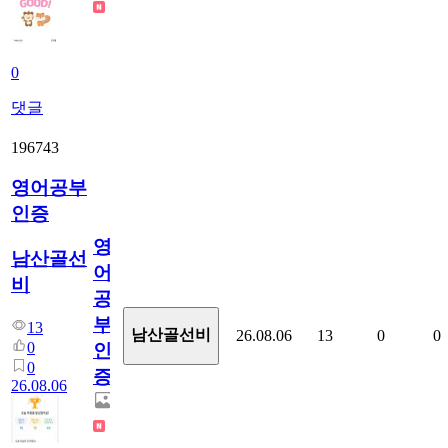
0
댓글
196743
영어공부
인증
영
남산골선
어
비
공
부
13
남산골선비
26.08.06
13
0
0
0
인
0
증
26.08.06