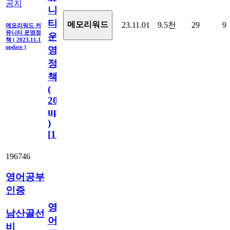
공지
니
티
메모리워드
23.11.01
9.5천
29
9
메모리워드 커
뮤니티 운영정
운
책 ( 2023.11.1
update )
영
정
책
(
2023.11.1
update
)
[
110
]
196746
영어공부
인증
영
남산골선
어
비