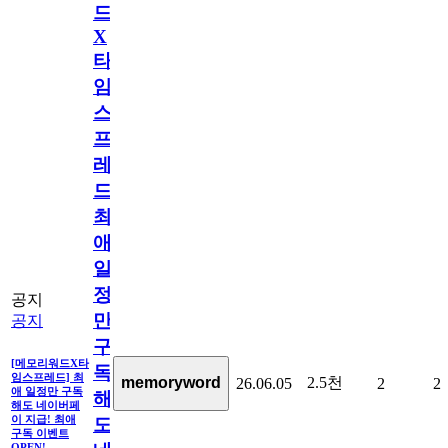
드
X
타
임
스
프
레
드]
최
애
일
정
공지
만
공지
구
[메모리워드X타
독
임스프레드] 최
2.5천
memoryword
26.06.05
2
2
애 일정만 구독
해
해도 네이버페
이 지급! 최애
도
구독 이벤트
OPEN!