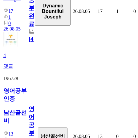
Dynamic
부
17
26.08.05
17
1
0
Bountiful
완
Joseph
1
0
료
26.08.05
[
4
]
4
댓글
196728
영어공부
인증
영
남산골선
어
비
공
부
13
남산골선비
26.08.05
13
0
0