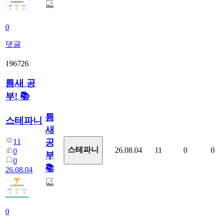
0
댓글
196726
틈새 공
부! 📚
틈
스테파니
새
11
공
스테파니
26.08.04
11
0
0
0
부!
0
📚
26.08.04
0