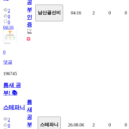
공
부
2
남산골선비
04:16
2
0
0
0
인
0
증
04:16
0
댓글
196745
틈새 공
부! 📚
틈
스테파니
새
공
2
부!
스테파니
26.08.06
2
0
0
0