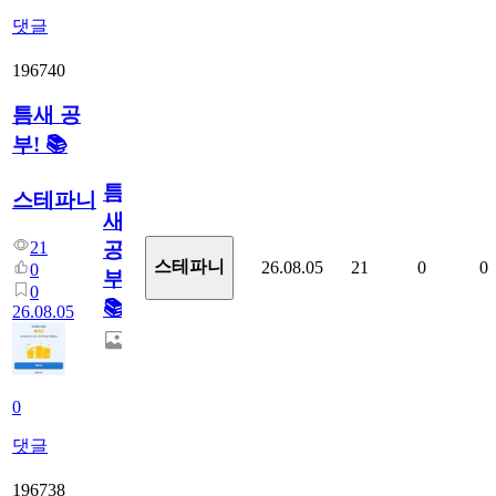
댓글
196740
틈새 공
부! 📚
틈
스테파니
새
21
공
스테파니
26.08.05
21
0
0
0
부!
0
📚
26.08.05
0
댓글
196738