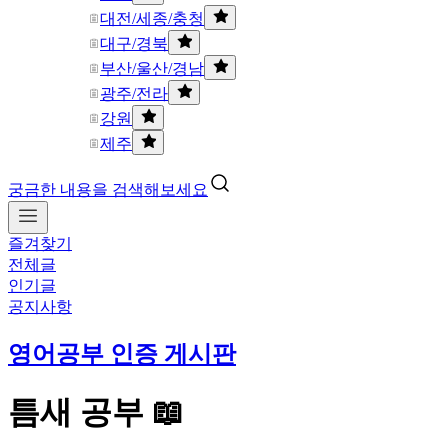
대전/세종/충청
대구/경북
부산/울산/경남
광주/전라
강원
제주
궁금한 내용을 검색해보세요
즐겨찾기
전체글
인기글
공지사항
영어공부 인증 게시판
틈새 공부 📖