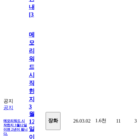
내
[
31
]
메
모
리
워
드
시
작
한
지
공지
3
공지
월
1.6천
장화
26.03.02
11
3
12
메모리워드 시
작한지 3월12일
일
이면 2년이 됩니
다.
이