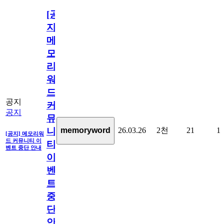
[공
지]
메
모
리
워
드
공지
커
공지
뮤
26.03.26
2천
21
1
memoryword
니
[공지] 메모리워
드 커뮤니티 이
티
벤트 중단 안내
이
벤
트
중
단
안