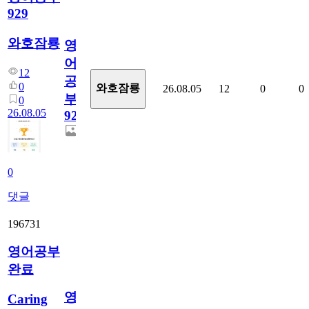
929
와호잠룡
영
어
12
공
0
와호잠룡
26.08.05
12
0
0
부
0
26.08.05
929
0
댓글
196731
영어공부
완료
영
Caring