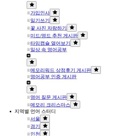
가입인사
일기쓰기
꽃 사진 자랑하기
미드/영드 추천 게시판
타임캡슐 열어보기
일상 속 영어공부
메모리워드 상점후기 게시판
영어공부 인증 게시판
영어 질문 게시판
메모리 크리스마스
지역별 언어 스터디
서울
경기
인천