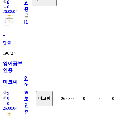
0
인
0
증
26.08.05
[
1
]
1
댓글
196727
영어공부
인증
영
미코씨
어
공
9
부
0
미코씨
26.08.04
9
0
0
0
인
26.08.04
증