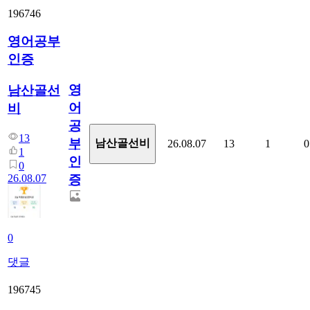
196746
영어공부
인증
영
남산골선
어
비
공
13
부
남산골선비
26.08.07
13
1
0
1
인
0
26.08.07
증
0
댓글
196745