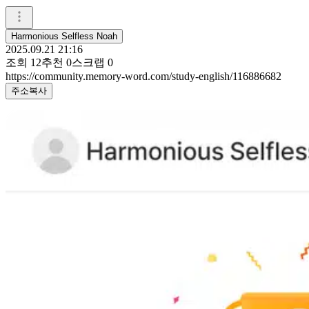
Harmonious Selfless Noah
2025.09.21 21:16
조회
12
추천
0
스크랩
0
https://community.memory-word.com/study-english/116886682
주소복사