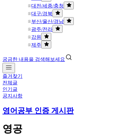
대전/세종/충청
대구/경북
부산/울산/경남
광주/전라
강원
제주
궁금한 내용을 검색해보세요
즐겨찾기
전체글
인기글
공지사항
영어공부 인증 게시판
영공