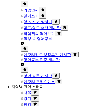
가입인사
일기쓰기
꽃 사진 자랑하기
미드/영드 추천 게시판
타임캡슐 열어보기
일상 속 영어공부
메모리워드 상점후기 게시판
영어공부 인증 게시판
영어 질문 게시판
메모리 크리스마스
지역별 언어 스터디
서울
경기
인천