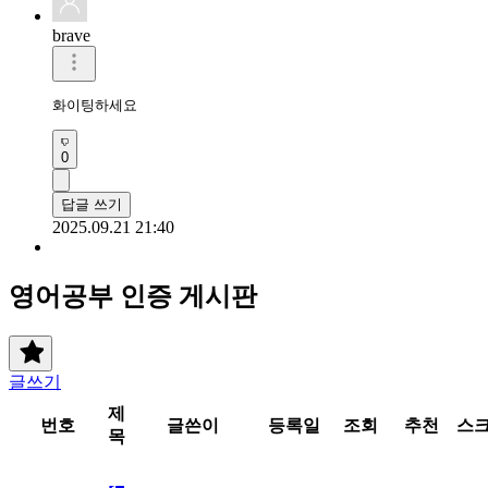
brave
화이팅하세요
0
답글 쓰기
2025.09.21 21:40
영어공부 인증 게시판
글쓰기
제
번호
글쓴이
등록일
조회
추천
스
목