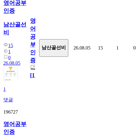
영어공부
인증
영
남산골선
어
비
공
부
15
남산골선비
26.08.05
15
1
0
1
인
0
증
26.08.05
[
1
]
1
댓글
196727
영어공부
인증