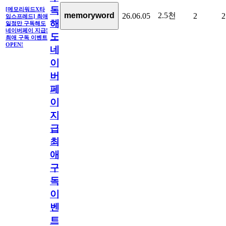
독
[메모리워드X타
2.5천
memoryword
26.06.05
2
2
임스프레드] 최애
해
일정만 구독해도
네이버페이 지급!
도
최애 구독 이벤트
OPEN!
네
이
버
페
이
지
급!
최
애
구
독
이
벤
트