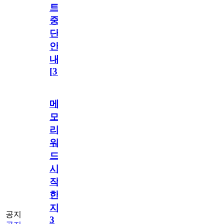
트
중
단
안
내
[
31
]
메
모
리
워
드
시
작
한
지
공지
3