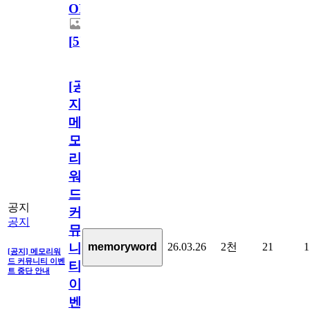
OPEN!
[
5
]
[공
지]
메
모
리
워
드
공지
커
공지
뮤
26.03.26
2천
21
1
memoryword
니
[공지] 메모리워
드 커뮤니티 이벤
티
트 중단 안내
이
벤