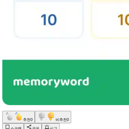
추천
0
비추천
0
스크랩
공유
신고