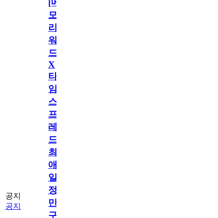
[메
모
리
워
드
X
타
임
스
프
레
드]
최
애
일
정
공지
만
공지
구