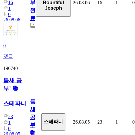
부
16
26.08.06
16
1
0
Bountiful
Joseph
1
완
0
료
26.08.06
0
댓글
196740
틈새 공
부! 📚
틈
스테파니
새
23
공
스테파니
26.08.05
23
1
0
1
부!
0
📚
26.08.05