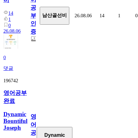
공
14
부
남산골선비
26.08.06
14
1
0
1
인
0
26.08.06
증
0
댓글
196742
영어공부
완료
Dynamic
영
Bountiful
어
Joseph
공
Dynamic