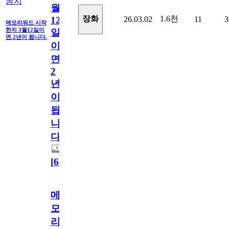
공지
월
1.6천
장화
26.03.02
11
3
12
메모리워드 시작
한지 3월12일이
일
면 2년이 됩니다.
이
면
2
년
이
됩
니
다.
[
64
]
메
모
리