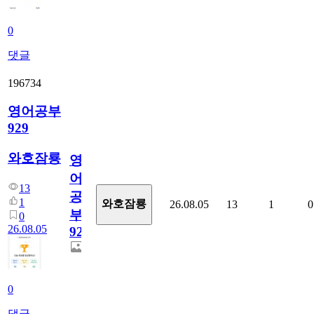
0
댓글
196734
영어공부
929
와호잠룡
영
어
13
공
1
와호잠룡
26.08.05
13
1
0
부
0
26.08.05
929
0
댓글