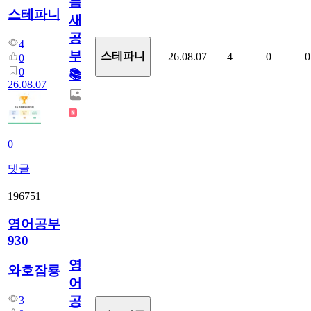
틈
스테파니
새
공
4
부!
스테파니
26.08.07
4
0
0
0
0
📚
26.08.07
0
댓글
196751
영어공부
930
영
와호잠룡
어
공
3