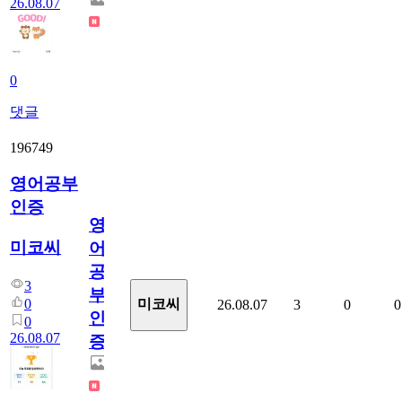
26.08.07
0
댓글
196749
영어공부
인증
영
미코씨
어
공
3
부
0
미코씨
26.08.07
3
0
0
인
0
26.08.07
증