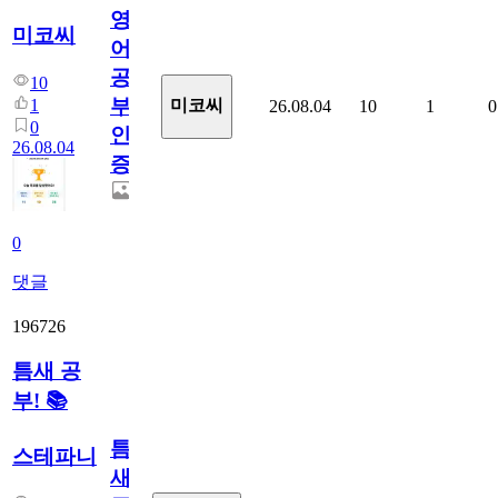
영
미코씨
어
공
10
부
1
미코씨
26.08.04
10
1
0
0
인
26.08.04
증
0
댓글
196726
틈새 공
부! 📚
틈
스테파니
새