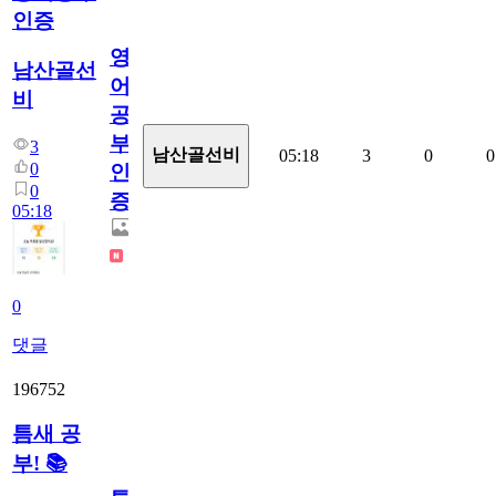
인증
영
남산골선
어
비
공
부
3
남산골선비
05:18
3
0
0
0
인
0
증
05:18
0
댓글
196752
틈새 공
부! 📚