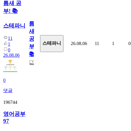
틈새 공
부! 📚
틈
스테파니
새
11
공
스테파니
26.08.06
11
1
0
1
부!
0
📚
26.08.06
0
댓글
196744
영어공부
97