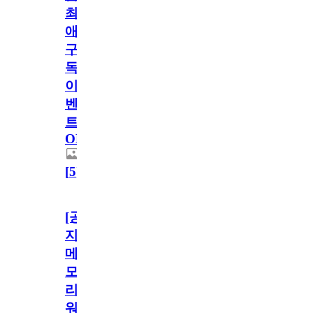
최
애
구
독
이
벤
트
OPEN!
[
5
]
[공
지]
메
모
리
워