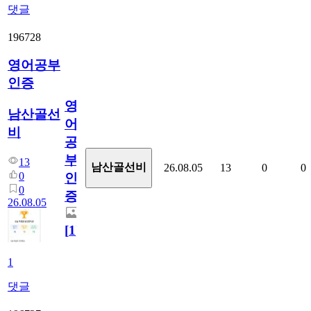
댓글
196728
영어공부
인증
영
남산골선
어
비
공
부
13
남산골선비
26.08.05
13
0
0
0
인
0
증
26.08.05
[
1
]
1
댓글