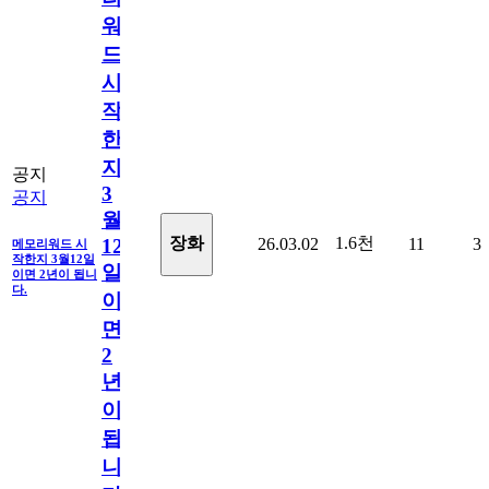
워
드
시
작
한
지
공지
3
공지
월
1.6천
장화
26.03.02
11
3
12
메모리워드 시
작한지 3월12일
일
이면 2년이 됩니
다.
이
면
2
년
이
됩
니