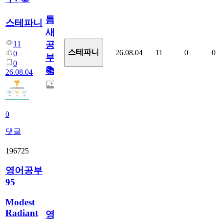
틈
스테파니
새
11
공
스테파니
26.08.04
11
0
0
0
부!
0
📚
26.08.04
0
댓글
196725
영어공부
95
Modest
Radiant
영