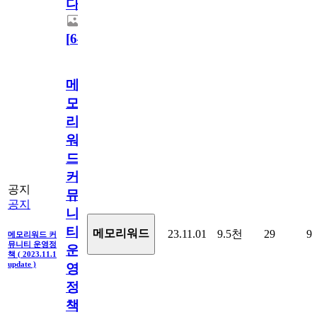
다.
[
64
]
메
모
리
워
드
커
공지
뮤
공지
니
티
메모리워드
23.11.01
9.5천
29
9
메모리워드 커
뮤니티 운영정
운
책 ( 2023.11.1
update )
영
정
책