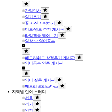
가입인사
일기쓰기
꽃 사진 자랑하기
미드/영드 추천 게시판
타임캡슐 열어보기
일상 속 영어공부
메모리워드 상점후기 게시판
영어공부 인증 게시판
영어 질문 게시판
메모리 크리스마스
지역별 언어 스터디
서울
경기
인천