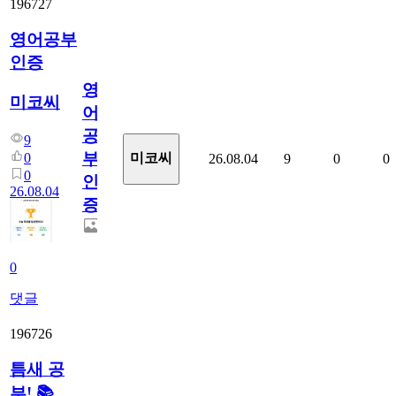
196727
영어공부
인증
영
미코씨
어
공
9
부
0
미코씨
26.08.04
9
0
0
0
인
26.08.04
증
0
댓글
196726
틈새 공
부! 📚