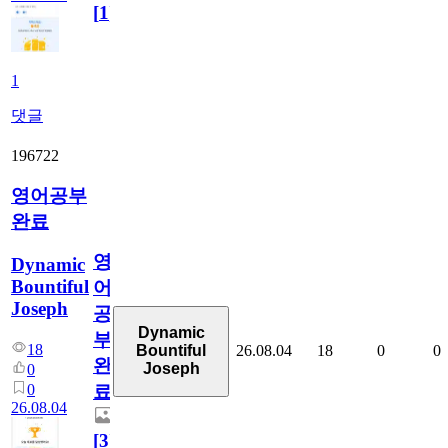
[
1
]
1
댓글
196722
영어공부
완료
영
Dynamic
Bountiful
어
Joseph
공
Dynamic
부
18
26.08.04
18
0
0
Bountiful
완
Joseph
0
0
료
26.08.04
[
3
]