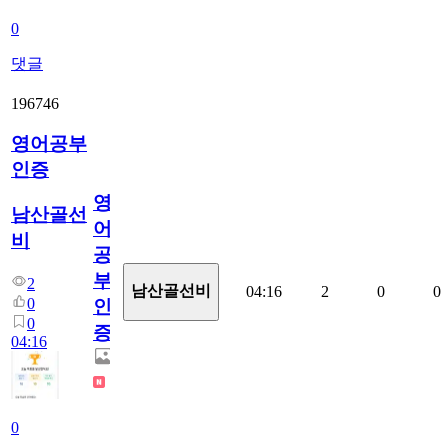
0
댓글
196746
영어공부
인증
영
남산골선
어
비
공
부
2
남산골선비
04:16
2
0
0
0
인
0
증
04:16
0