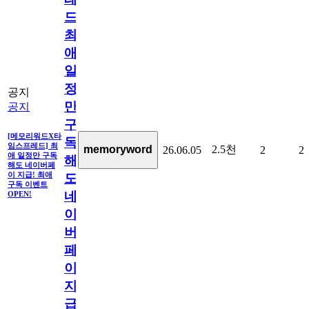
드]
최
애
일
정
공지
만
공지
구
[메모리워드X타
독
임스프레드] 최
2.5천
memoryword
26.06.05
2
2
애 일정만 구독
해
해도 네이버페
이 지급! 최애
도
구독 이벤트
네
OPEN!
이
버
페
이
지
급!