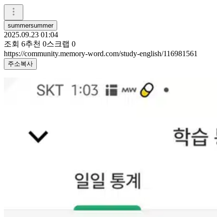
summersummer
2025.09.23 01:04
조회
6
추천
0
스크랩
0
https://community.memory-word.com/study-english/116981561
주소복사