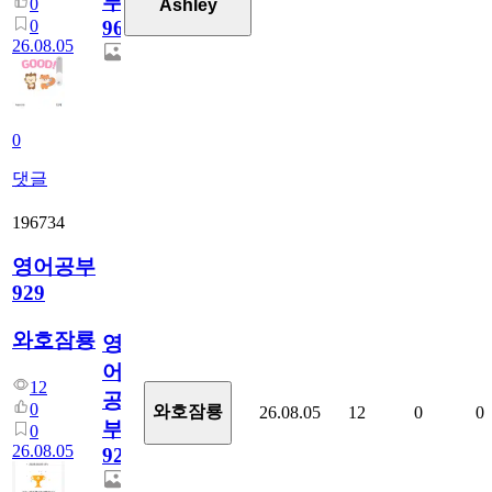
부
0
Ashley
0
96
26.08.05
0
댓글
196734
영어공부
929
와호잠룡
영
어
12
공
0
와호잠룡
26.08.05
12
0
0
부
0
26.08.05
929