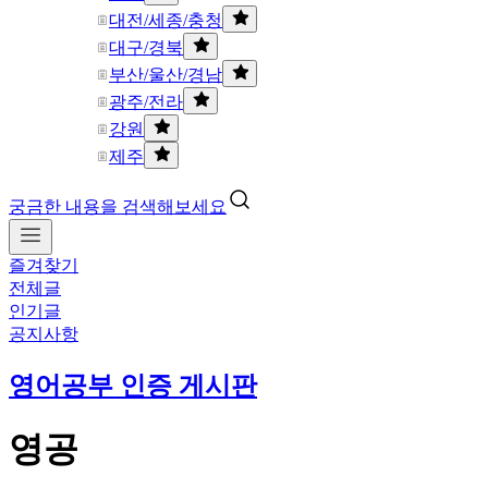
대전/세종/충청
대구/경북
부산/울산/경남
광주/전라
강원
제주
궁금한 내용을 검색해보세요
즐겨찾기
전체글
인기글
공지사항
영어공부 인증 게시판
영공