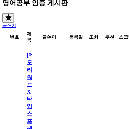
영어공부 인증 게시판
글쓰기
제
번호
글쓴이
등록일
조회
추천
스크
목
[메
모
리
워
드
X
타
임
스
프
레