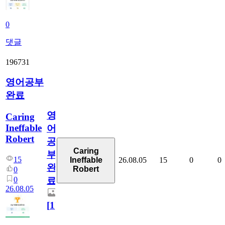
0
댓글
196731
영어공부
완료
영
Caring
Ineffable
어
Robert
공
Caring
부
15
26.08.05
15
0
0
Ineffable
완
Robert
0
0
료
26.08.05
[
1
]