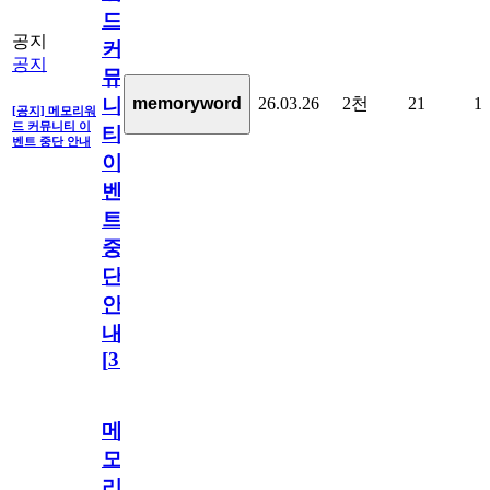
드
공지
커
공지
뮤
26.03.26
2천
21
1
memoryword
니
[공지] 메모리워
드 커뮤니티 이
티
벤트 중단 안내
이
벤
트
중
단
안
내
[
31
]
메
모
리