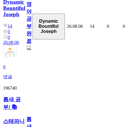
Dynamic
영
Bountiful
어
Joseph
공
Dynamic
부
14
26.08.06
14
0
0
Bountiful
Joseph
0
완
0
료
26.08.06
0
댓글
196740
틈새 공
부! 📚
틈
스테파니
새