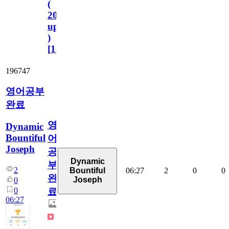
(
2023.11.1
update
)
[
110
]
196747
영어공부
완료
영
Dynamic
Bountiful
어
Joseph
공
Dynamic
부
2
06:27
2
0
0
Bountiful
완
Joseph
0
0
료
06:27