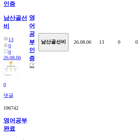
인증
영
남산골선
어
비
공
13
부
남산골선비
26.08.06
13
0
0
0
인
0
26.08.06
증
0
댓글
196742
영어공부
완료