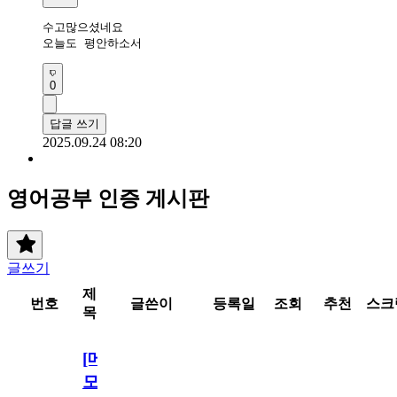
수고많으셨네요

오늘도 평안하소서
0
답글 쓰기
2025.09.24 08:20
영어공부 인증 게시판
글쓰기
제
번호
글쓴이
등록일
조회
추천
스크
목
[메
모