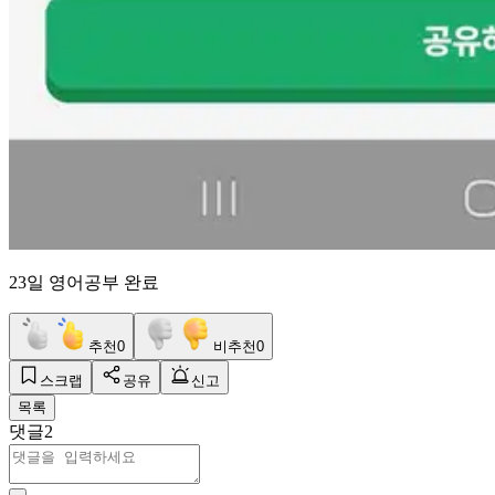
23일 영어공부 완료
추천
0
비추천
0
스크랩
공유
신고
목록
댓글
2