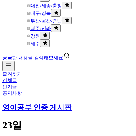
대전/세종/충청
대구/경북
부산/울산/경남
광주/전라
강원
제주
궁금한 내용을 검색해보세요
즐겨찾기
전체글
인기글
공지사항
영어공부 인증 게시판
23일