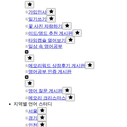
가입인사
일기쓰기
꽃 사진 자랑하기
미드/영드 추천 게시판
타임캡슐 열어보기
일상 속 영어공부
메모리워드 상점후기 게시판
영어공부 인증 게시판
영어 질문 게시판
메모리 크리스마스
지역별 언어 스터디
서울
경기
인천