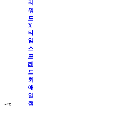
리
워
드
X
타
임
스
프
레
드]
최
애
일
정
공지
만
공지
구
[메모리워드X타
독
임스프레드] 최
2.5천
memoryword
26.06.05
2
2
애 일정만 구독
해