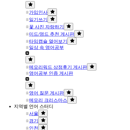
가입인사
일기쓰기
꽃 사진 자랑하기
미드/영드 추천 게시판
타임캡슐 열어보기
일상 속 영어공부
메모리워드 상점후기 게시판
영어공부 인증 게시판
영어 질문 게시판
메모리 크리스마스
지역별 언어 스터디
서울
경기
인천