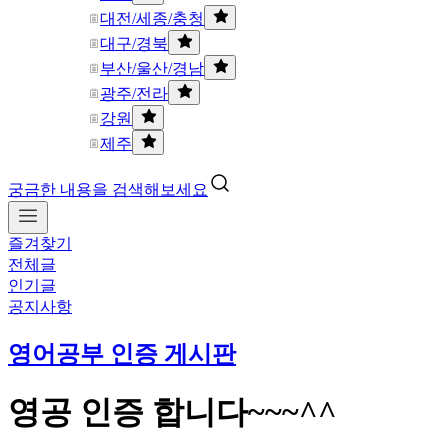
대전/세종/충청
대구/경북
부산/울산/경남
광주/전라
강원
제주
궁금한 내용을 검색해보세요
즐겨찾기
전체글
인기글
공지사항
영어공부 인증 게시판
영공 인증 합니다~~~^^