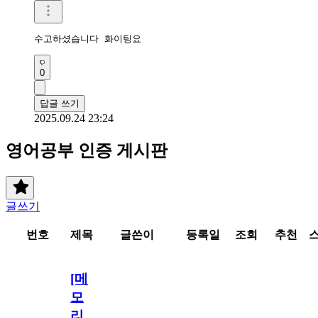
수고하셨습니다 화이팅요 
0
답글 쓰기
2025.09.24 23:24
영어공부 인증 게시판
글쓰기
번호
제목
글쓴이
등록일
조회
추천
[메
모
리