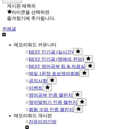
게시판 제목의
아이콘을 선택하면
즐겨찾기에 추가됩니다.
전체글
메모리워드 커뮤니티
BEST 인기글 (실시간)
BEST 인기글 (명예의 전당)
BEST 영어공부 팁 & 자료실
매일 1문장 초보영어회화
공지사항
이벤트
영어공부 인증 챌린지
영어말하기 인증 챌린지
회화 수업 인증 챌린지
메모리워드 게시판
자유이야기방