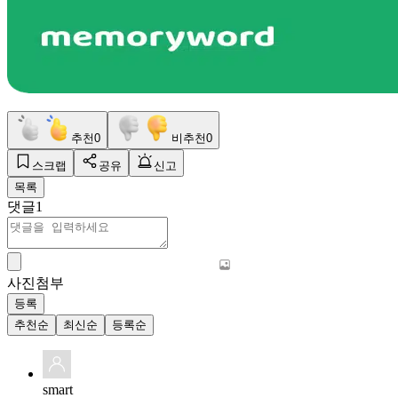
추천
0
비추천
0
스크랩
공유
신고
목록
댓글
1
사진첨부
등록
추천순
최신순
등록순
smart