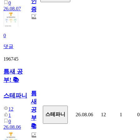
인
0
26.08.07
증
0
댓글
196745
틈새 공
부! 📚
틈
스테파니
새
12
공
스테파니
26.08.06
12
1
0
1
부!
0
📚
26.08.06