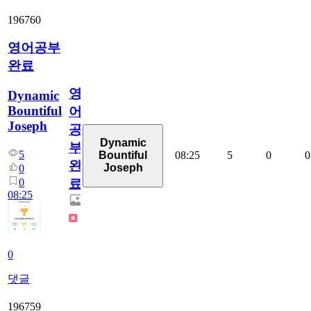
196760
영어공부
완료
영
Dynamic
Bountiful
어
Joseph
공
Dynamic
부
5
08:25
5
0
0
Bountiful
완
Joseph
0
0
료
08:25
0
댓글
196759