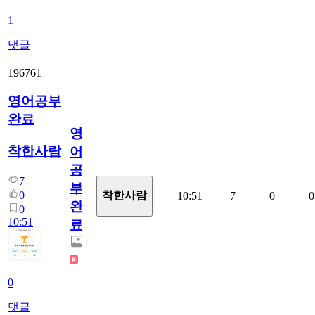
1
댓글
196761
영어공부
완료
영
착한사람
어
공
7
부
0
착한사람
10:51
7
0
0
완
0
10:51
료
0
댓글