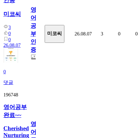
인증
영
미코씨
어
공
3
부
0
미코씨
26.08.07
3
0
0
0
인
26.08.07
증
0
댓글
196748
영어공부
완료~~
영
Cherished
어
Nurturing