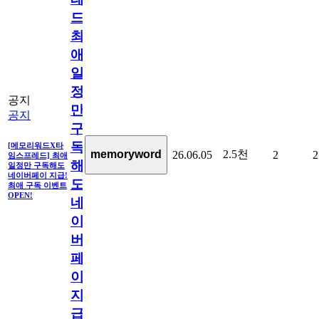
드]
최
애
일
정
공지
만
공지
구
독
[메모리워드X타
2.5천
memoryword
26.06.05
2
2
임스프레드] 최애
해
일정만 구독해도
네이버페이 지급!
도
최애 구독 이벤트
OPEN!
네
이
버
페
이
지
급!