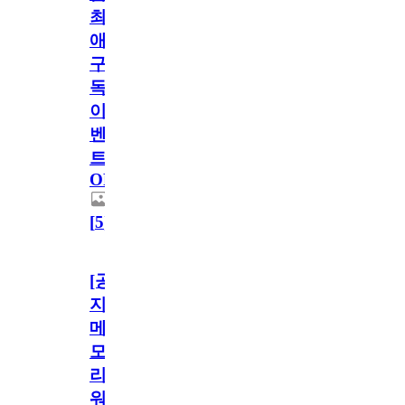
최
애
구
독
이
벤
트
OPEN!
[
5
]
[공
지]
메
모
리
워