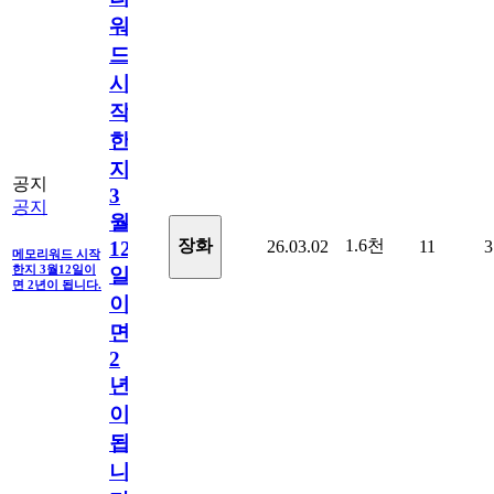
워
드
시
작
한
지
공지
3
공지
월
1.6천
장화
26.03.02
11
3
12
메모리워드 시작
한지 3월12일이
일
면 2년이 됩니다.
이
면
2
년
이
됩
니