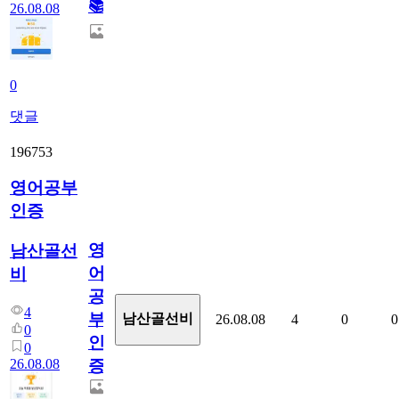
📚
26.08.08
0
댓글
196753
영어공부
인증
영
남산골선
어
비
공
4
부
남산골선비
26.08.08
4
0
0
0
인
0
26.08.08
증