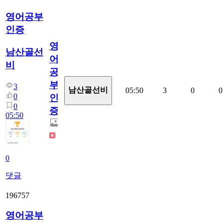
영어공부
인증
영
남산골선
어
비
공
부
3
남산골선비
05:50
3
0
0
0
인
0
증
05:50
0
댓글
196757
영어공부