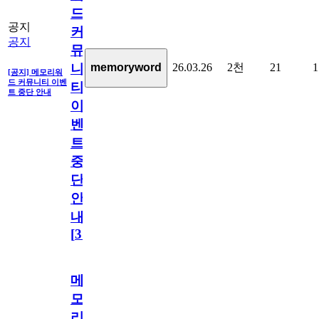
드
공지
커
공지
뮤
26.03.26
2천
21
1
memoryword
니
[공지] 메모리워
드 커뮤니티 이벤
티
트 중단 안내
이
벤
트
중
단
안
내
[
31
]
메
모
리