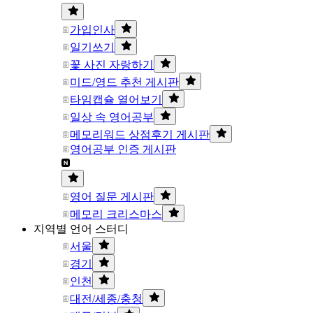
가입인사
일기쓰기
꽃 사진 자랑하기
미드/영드 추천 게시판
타임캡슐 열어보기
일상 속 영어공부
메모리워드 상점후기 게시판
영어공부 인증 게시판
영어 질문 게시판
메모리 크리스마스
지역별 언어 스터디
서울
경기
인천
대전/세종/충청