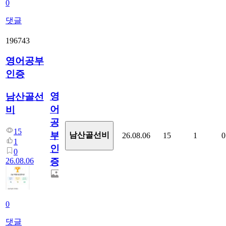
0
댓글
196743
영어공부
인증
영
남산골선
어
비
공
15
부
남산골선비
26.08.06
15
1
0
1
인
0
26.08.06
증
0
댓글