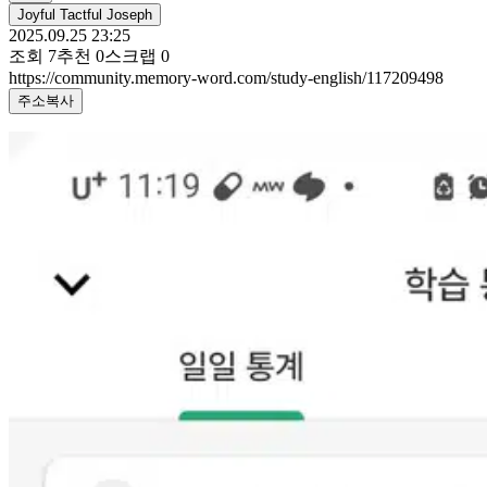
Joyful Tactful Joseph
2025.09.25 23:25
조회
7
추천
0
스크랩
0
https://community.memory-word.com/study-english/117209498
주소복사