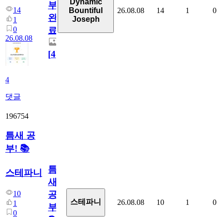
Dynamic
부
14
26.08.08
14
1
0
Bountiful
완
Joseph
1
0
료
26.08.08
[
4
]
4
댓글
196754
틈새 공
부! 📚
틈
스테파니
새
10
공
스테파니
26.08.08
10
1
0
1
부!
0