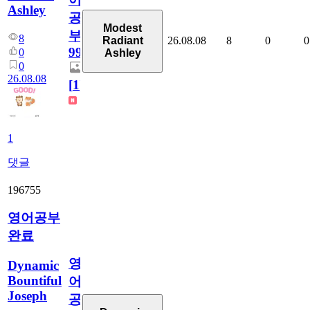
Ashley
공
Modest
부
8
26.08.08
8
0
0
Radiant
99
0
Ashley
0
26.08.08
[
1
]
1
댓글
196755
영어공부
완료
영
Dynamic
Bountiful
어
Joseph
공