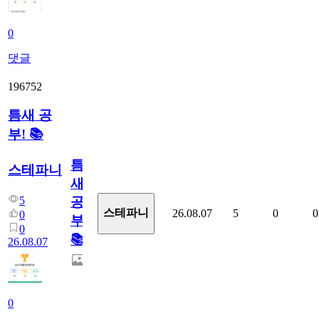
0
댓글
196752
틈새 공
부! 📚
틈
스테파니
새
5
공
스테파니
26.08.07
5
0
0
0
부!
0
📚
26.08.07
0