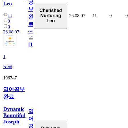
공
Leo
부
Cherished
11
26.08.07
11
0
0
Nurturing
완
Leo
0
료
0
~~
26.08.07
[
1
]
1
댓글
196747
영어공부
완료
Dynamic
영
Bountiful
어
Joseph
공