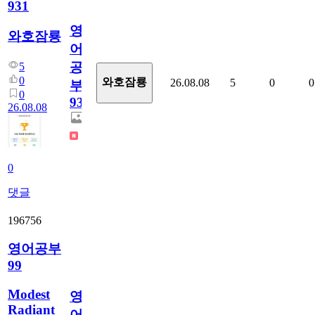
931
영
와호잠룡
어
공
5
0
와호잠룡
26.08.08
5
0
0
부
0
931
26.08.08
0
댓글
196756
영어공부
99
Modest
영
Radiant
어