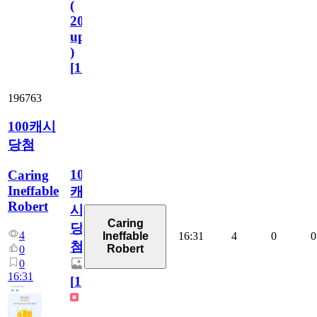
(
2023.11.1
update
)
[
110
]
196763
100캐시
당첨
100
Caring
Ineffable
캐
Robert
시
Caring
당
4
16:31
4
0
0
Ineffable
첨
Robert
0
0
16:31
[
1
]