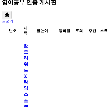
영어공부 인증 게시판
글쓰기
제
번호
글쓴이
등록일
조회
추천
스
목
[메
모
리
워
드
X
타
임
스
프
레