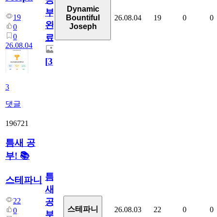
Dynamic
부
19
26.08.04
19
0
0
Bountiful
완
Joseph
0
0
료
26.08.04
[
3
]
3
댓글
196721
틈새 공
부! 📚
틈
스테파니
새
22
공
스테파니
26.08.03
22
0
0
0
부!