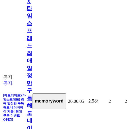
X
타
임
스
프
레
드]
최
애
일
정
공지
만
공지
구
[메모리워드X타
독
임스프레드] 최
2.5천
memoryword
26.06.05
2
2
애 일정만 구독
해
해도 네이버페
이 지급! 최애
도
구독 이벤트
네
OPEN!
이