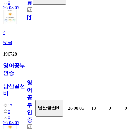
0
료
26.08.05
[
4
]
4
댓글
196728
영어공부
인증
영
남산골선
어
비
공
부
13
남산골선비
26.08.05
13
0
0
0
인
0
증
26.08.05