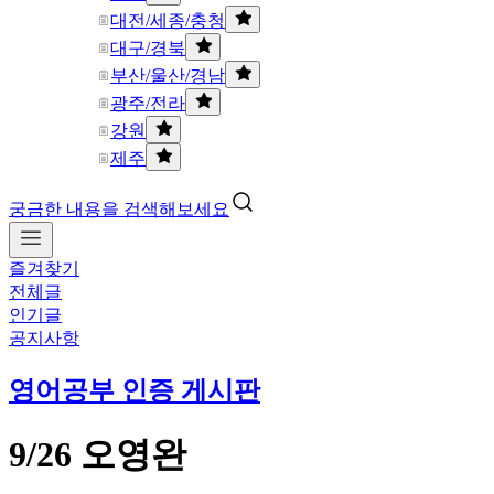
대전/세종/충청
대구/경북
부산/울산/경남
광주/전라
강원
제주
궁금한 내용을 검색해보세요
즐겨찾기
전체글
인기글
공지사항
영어공부 인증 게시판
9/26 오영완