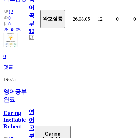
어
12
공
0
와호잠룡
26.08.05
12
0
0
부
0
26.08.05
929
0
댓글
196731
영어공부
완료
영
Caring
Ineffable
어
Robert
공
Caring
부