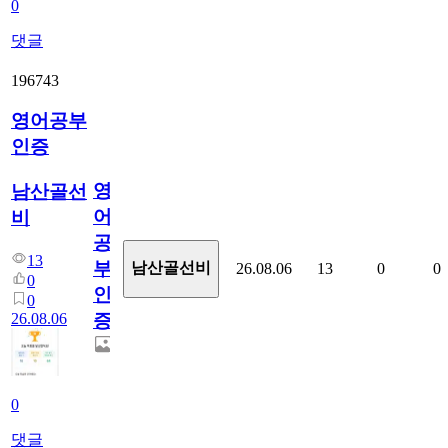
0
댓글
196743
영어공부
인증
영
남산골선
어
비
공
13
부
남산골선비
26.08.06
13
0
0
0
인
0
26.08.06
증
0
댓글