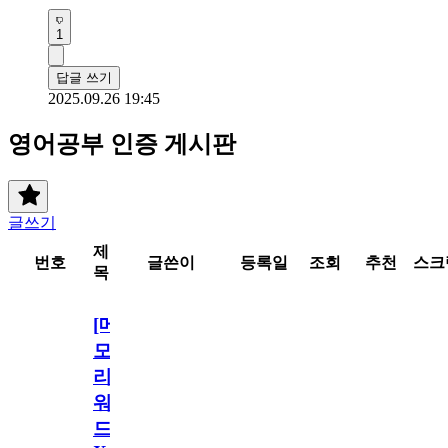
1
답글 쓰기
2025.09.26 19:45
영어공부 인증 게시판
글쓰기
제
번호
글쓴이
등록일
조회
추천
스크
목
[메
모
리
워
드