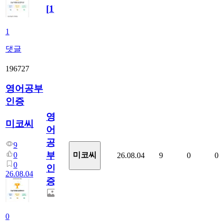
[
1
]
1
댓글
196727
영어공부
인증
영
미코씨
어
공
9
부
0
미코씨
26.08.04
9
0
0
0
인
26.08.04
증
0