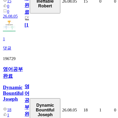
15
26.08.05
15
0
0
Ineffable
완
Robert
0
0
료
26.08.05
[
1
]
1
댓글
196729
영어공부
완료
영
Dynamic
Bountiful
어
Joseph
공
Dynamic
부
18
26.08.05
18
1
0
Bountiful
완
Joseph
1