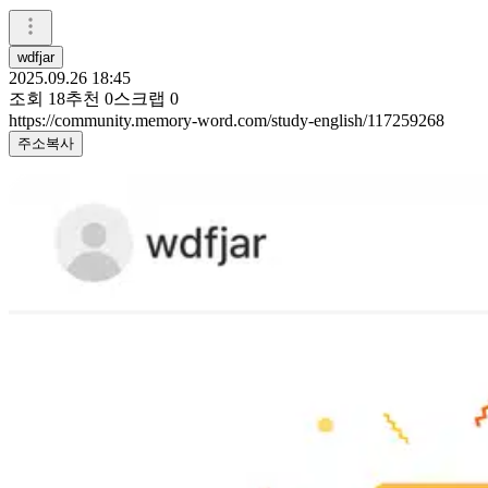
wdfjar
2025.09.26 18:45
조회
18
추천
0
스크랩
0
https://community.memory-word.com/study-english/117259268
주소복사