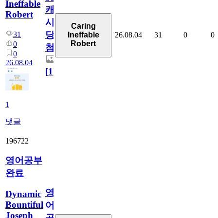
Ineffable
캐
Robert
시
Caring
당
31
26.08.04
31
0
0
Ineffable
Robert
0
첨
0
26.08.04
[
1
]
1
댓글
196722
영어공부
완료
영
Dynamic
Bountiful
어
Joseph
공