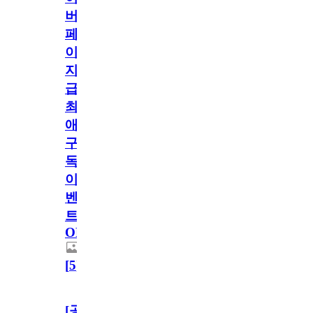
버
페
이
지
급!
최
애
구
독
이
벤
트
OPEN!
[
5
]
[공