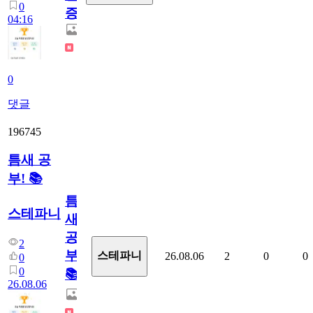
0
증
04:16
0
댓글
196745
틈새 공
부! 📚
틈
스테파니
새
공
2
부!
스테파니
26.08.06
2
0
0
0
0
📚
26.08.06