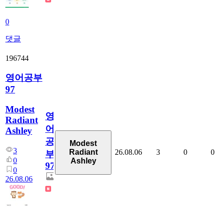
0
댓글
196744
영어공부
97
Modest
영
Radiant
어
Ashley
공
Modest
3
26.08.06
3
0
0
Radiant
부
0
Ashley
97
0
26.08.06