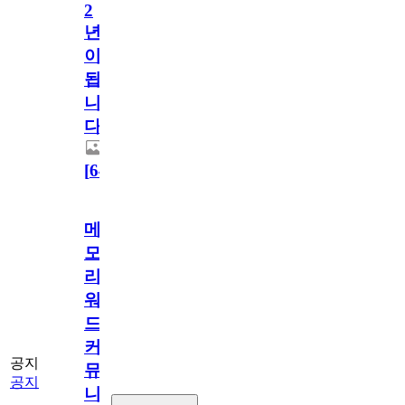
2
년
이
됩
니
다.
[
64
]
메
모
리
워
드
커
공지
뮤
공지
니