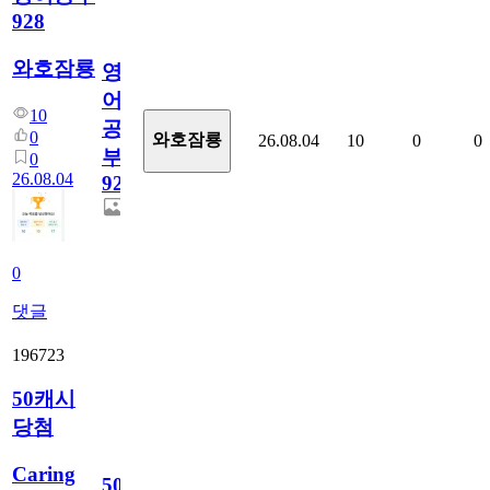
928
와호잠룡
영
어
10
공
0
와호잠룡
26.08.04
10
0
0
부
0
26.08.04
928
0
댓글
196723
50캐시
당첨
Caring
50