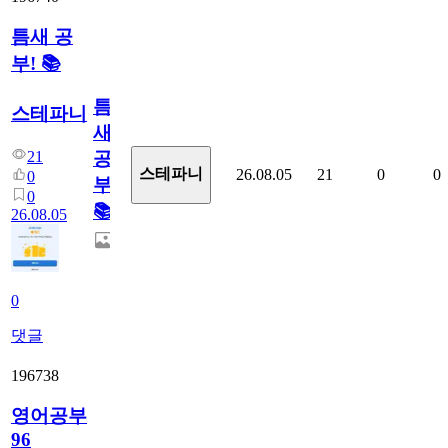
틈새 공
부! 📚
틈
스테파니
새
21
공
스테파니
26.08.05
21
0
0
0
부!
0
📚
26.08.05
0
댓글
196738
영어공부
96