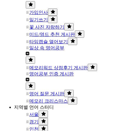
가입인사
일기쓰기
꽃 사진 자랑하기
미드/영드 추천 게시판
타임캡슐 열어보기
일상 속 영어공부
메모리워드 상점후기 게시판
영어공부 인증 게시판
영어 질문 게시판
메모리 크리스마스
지역별 언어 스터디
서울
경기
인천