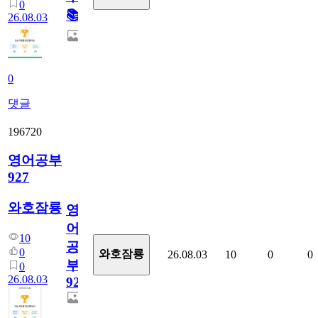
0
📚
26.08.03
0
댓글
196720
영어공부
927
와호잠룡
영
어
10
공
0
와호잠룡
26.08.03
10
0
0
부
0
26.08.03
927