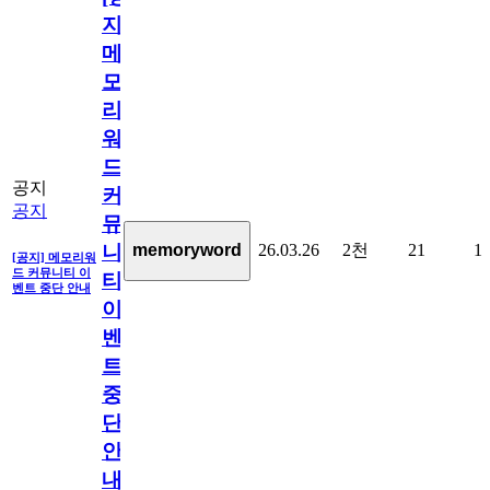
지]
메
모
리
워
드
공지
커
공지
뮤
26.03.26
2천
21
1
memoryword
니
[공지] 메모리워
드 커뮤니티 이
티
벤트 중단 안내
이
벤
트
중
단
안
내