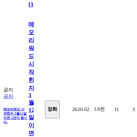
[
31
]
메
모
리
워
드
시
작
한
지
공지
3
공지
월
1.6천
장화
26.03.02
11
3
12
메모리워드 시
작한지 3월12일
일
이면 2년이 됩니
다.
이
면