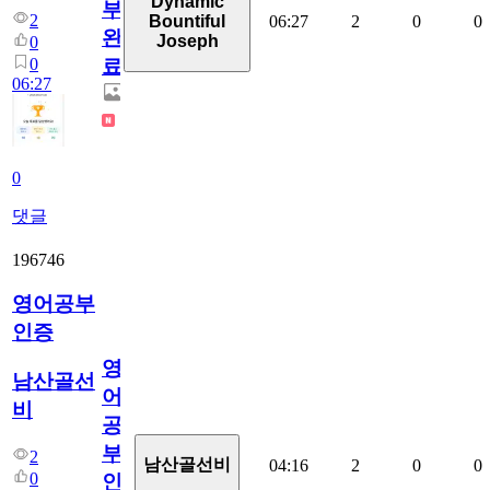
Dynamic
부
2
06:27
2
0
0
Bountiful
완
Joseph
0
0
료
06:27
0
댓글
196746
영어공부
인증
영
남산골선
어
비
공
부
2
남산골선비
04:16
2
0
0
0
인