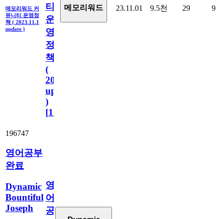
티
메모리워드
23.11.01
9.5천
29
9
메모리워드 커
뮤니티 운영정
운
책 ( 2023.11.1
update )
영
정
책
(
2023.11.1
update
)
[
110
]
196747
영어공부
완료
영
Dynamic
Bountiful
어
Joseph
공