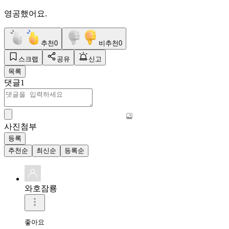
영공했어요.
추천
0
비추천
0
스크랩
공유
신고
목록
댓글
1
사진첨부
등록
추천순
최신순
등록순
와호잠룡
좋아요 