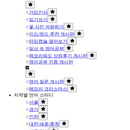
가입인사
일기쓰기
꽃 사진 자랑하기
미드/영드 추천 게시판
타임캡슐 열어보기
일상 속 영어공부
메모리워드 상점후기 게시판
영어공부 인증 게시판
영어 질문 게시판
메모리 크리스마스
지역별 언어 스터디
서울
경기
인천
대전/세종/충청