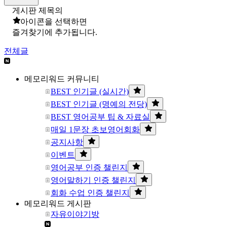
게시판 제목의
아이콘을 선택하면
즐겨찾기에 추가됩니다.
전체글
메모리워드 커뮤니티
BEST 인기글 (실시간)
BEST 인기글 (명예의 전당)
BEST 영어공부 팁 & 자료실
매일 1문장 초보영어회화
공지사항
이벤트
영어공부 인증 챌린지
영어말하기 인증 챌린지
회화 수업 인증 챌린지
메모리워드 게시판
자유이야기방