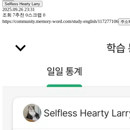
Selfless Hearty Larry
2025.09.26 23:31
조회
7
추천
0
스크랩
0
https://community.memory-word.com/study-english/117277106
주소