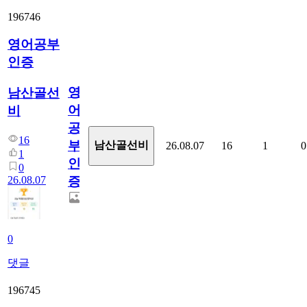
196746
영어공부
인증
영
남산골선
어
비
공
16
부
남산골선비
26.08.07
16
1
0
1
인
0
26.08.07
증
0
댓글
196745