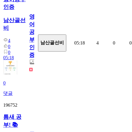
인증
영
남산골선
어
비
공
부
4
남산골선비
05:18
4
0
0
0
인
0
증
05:18
0
댓글
196752
틈새 공
부! 📚