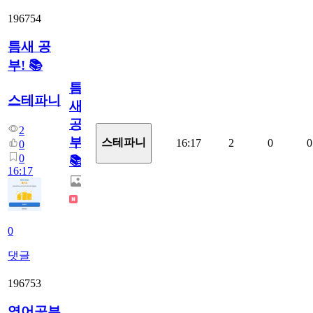
196754
틈새 공
부! 📚
틈
스테파니
새
공
2
부!
스테파니
16:17
2
0
0
0
0
📚
16:17
0
댓글
196753
영어공부