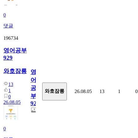
0
댓글
196734
영어공부
929
와호잠룡
영
어
13
공
1
와호잠룡
26.08.05
13
1
0
부
0
26.08.05
929
0