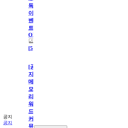
독
이
벤
트
OPEN!
[
5
]
[공
지]
메
모
리
워
드
공지
커
공지
뮤