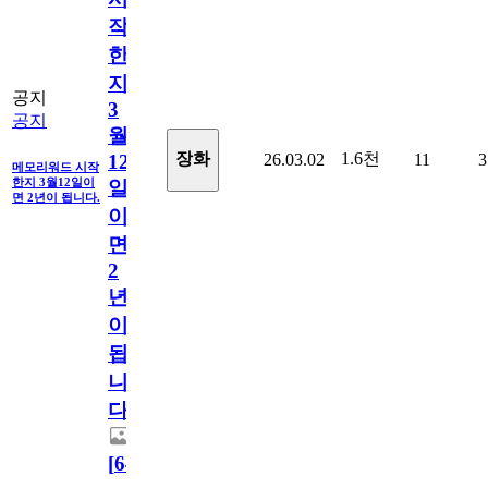
작
한
지
공지
3
공지
월
1.6천
장화
26.03.02
11
3
12
메모리워드 시작
한지 3월12일이
일
면 2년이 됩니다.
이
면
2
년
이
됩
니
다.
[
64
]