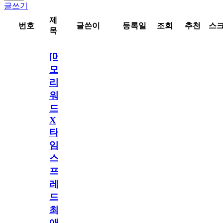
글쓰기
제
번호
글쓴이
등록일
조회
추천
스
목
[메
모
리
워
드
X
타
임
스
프
레
드]
최
애