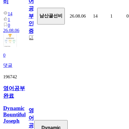
어
비
공
14
부
남산골선비
26.08.06
14
1
0
1
인
0
26.08.06
증
0
댓글
196742
영어공부
완료
Dynamic
영
Bountiful
어
Joseph
공
Dynamic