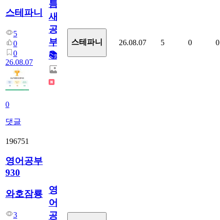
틈
스테파니
새
공
5
부!
스테파니
26.08.07
5
0
0
0
0
📚
26.08.07
0
댓글
196751
영어공부
930
영
와호잠룡
어
공
3