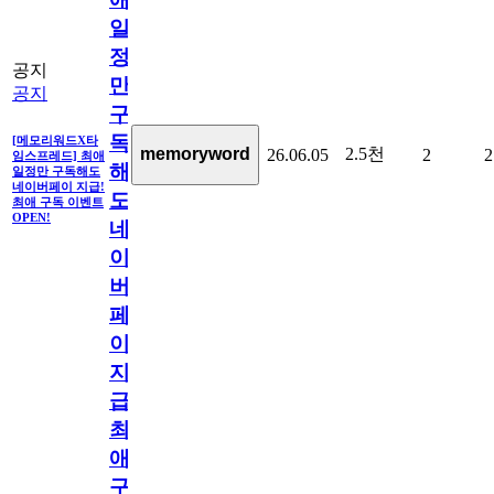
일
정
공지
만
공지
구
독
[메모리워드X타
2.5천
memoryword
26.06.05
2
2
임스프레드] 최애
해
일정만 구독해도
네이버페이 지급!
도
최애 구독 이벤트
OPEN!
네
이
버
페
이
지
급!
최
애
구