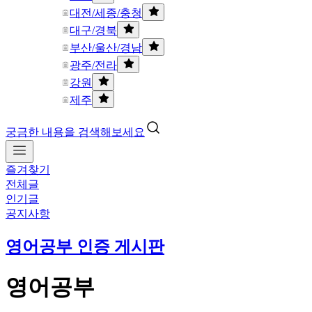
대전/세종/충청
대구/경북
부산/울산/경남
광주/전라
강원
제주
궁금한 내용을 검색해보세요
즐겨찾기
전체글
인기글
공지사항
영어공부 인증 게시판
영어공부