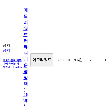
메
모
리
워
드
커
공지
뮤
공지
니
티
메모리워드
23.11.01
9.6천
29
9
메모리워드 커뮤
니티 운영정책 (
운
2023.11.1 update
)
영
정
책
(
2023.11.1
update
)