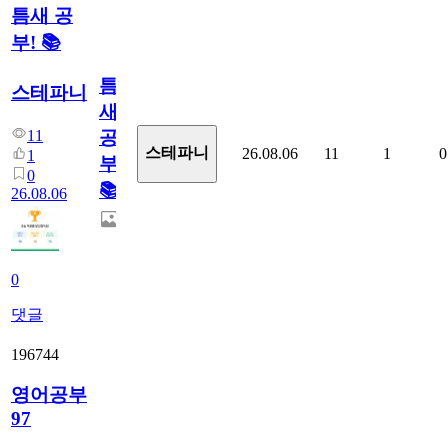
틈새 공
부! 📚
틈
스테파니
새
11
공
스테파니
26.08.06
11
1
0
1
부!
0
📚
26.08.06
0
댓글
196744
영어공부
97