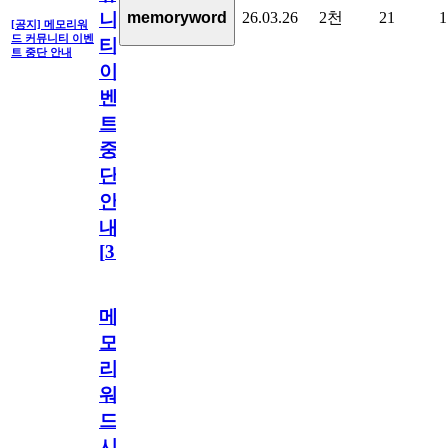
26.03.26
2천
21
1
memoryword
니
[공지] 메모리워
드 커뮤니티 이벤
티
트 중단 안내
이
벤
트
중
단
안
내
[
31
]
메
모
리
워
드
시