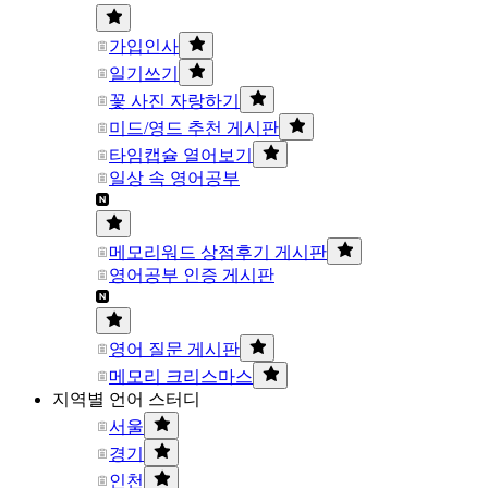
가입인사
일기쓰기
꽃 사진 자랑하기
미드/영드 추천 게시판
타임캡슐 열어보기
일상 속 영어공부
메모리워드 상점후기 게시판
영어공부 인증 게시판
영어 질문 게시판
메모리 크리스마스
지역별 언어 스터디
서울
경기
인천