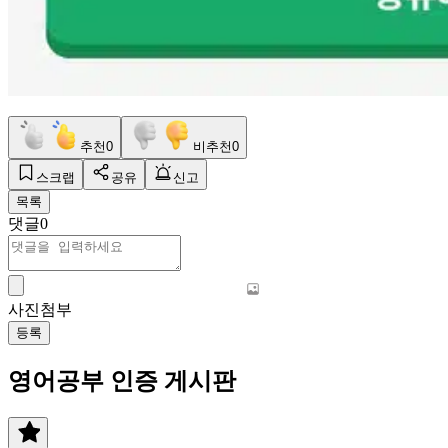
추천
0
비추천
0
스크랩
공유
신고
목록
댓글
0
사진첨부
등록
영어공부 인증 게시판