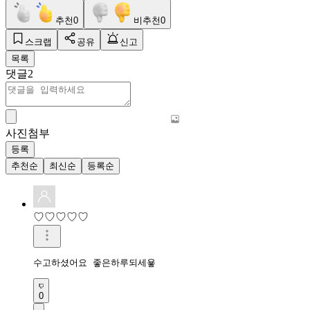
추천
0
비추천
0
스크랩
공유
신고
목록
댓글
2
사진첨부
등록
추천순
최신순
등록순
♡♡♡♡♡
수고하셨어요 좋은하루되세욯 
0