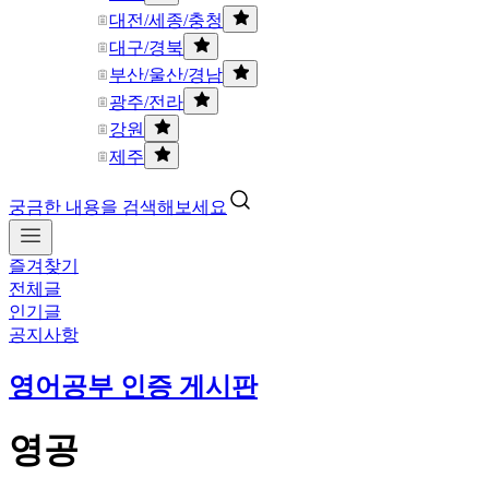
대전/세종/충청
대구/경북
부산/울산/경남
광주/전라
강원
제주
궁금한 내용을 검색해보세요
즐겨찾기
전체글
인기글
공지사항
영어공부 인증 게시판
영공