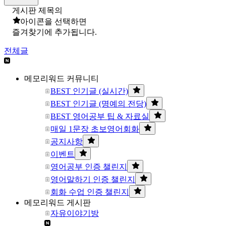
게시판 제목의
아이콘을 선택하면
즐겨찾기에 추가됩니다.
전체글
메모리워드 커뮤니티
BEST 인기글 (실시간)
BEST 인기글 (명예의 전당)
BEST 영어공부 팁 & 자료실
매일 1문장 초보영어회화
공지사항
이벤트
영어공부 인증 챌린지
영어말하기 인증 챌린지
회화 수업 인증 챌린지
메모리워드 게시판
자유이야기방