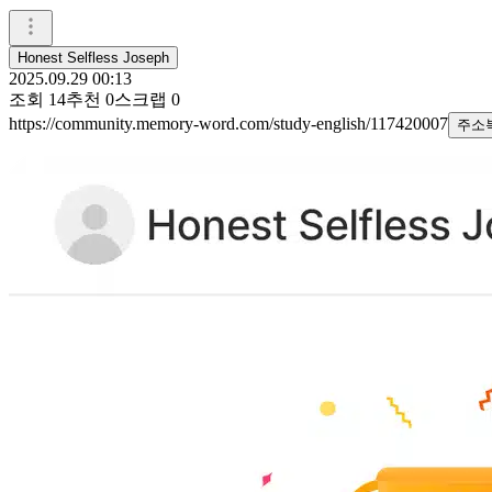
Honest Selfless Joseph
2025.09.29 00:13
조회
14
추천
0
스크랩
0
https://community.memory-word.com/study-english/117420007
주소