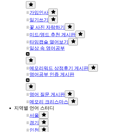
가입인사
일기쓰기
꽃 사진 자랑하기
미드/영드 추천 게시판
타임캡슐 열어보기
일상 속 영어공부
메모리워드 상점후기 게시판
영어공부 인증 게시판
영어 질문 게시판
메모리 크리스마스
지역별 언어 스터디
서울
경기
인천