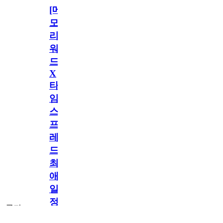
[메
모
리
워
드
X
타
임
스
프
레
드]
최
애
일
정
공지
만
공지