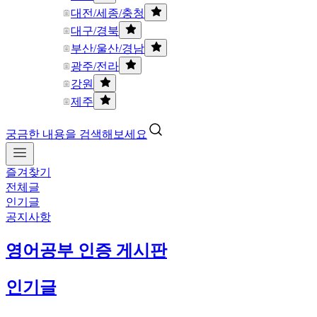
대전/세종/충청
대구/경북
부산/울산/경남
광주/전라
강원
제주
궁금한 내용을 검색해보세요
즐겨찾기
전체글
인기글
공지사항
영어공부 인증 게시판
인기글