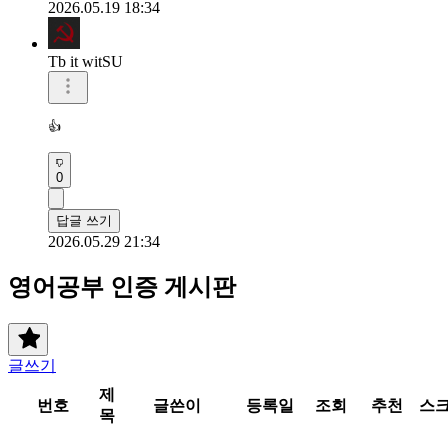
2026.05.19 18:34
Tb it witSU
👍
0
답글 쓰기
2026.05.29 21:34
영어공부 인증 게시판
글쓰기
제
번호
글쓴이
등록일
조회
추천
스
목