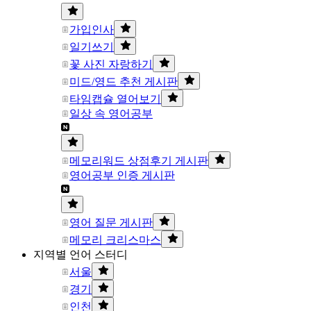
가입인사
일기쓰기
꽃 사진 자랑하기
미드/영드 추천 게시판
타임캡슐 열어보기
일상 속 영어공부
메모리워드 상점후기 게시판
영어공부 인증 게시판
영어 질문 게시판
메모리 크리스마스
지역별 언어 스터디
서울
경기
인천