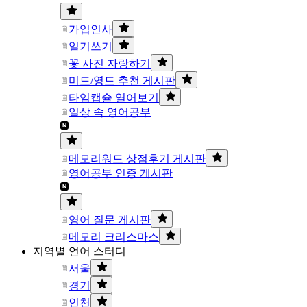
가입인사
일기쓰기
꽃 사진 자랑하기
미드/영드 추천 게시판
타임캡슐 열어보기
일상 속 영어공부
메모리워드 상점후기 게시판
영어공부 인증 게시판
영어 질문 게시판
메모리 크리스마스
지역별 언어 스터디
서울
경기
인천