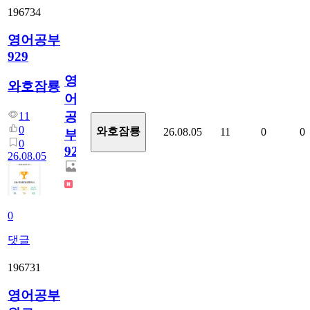
196734
영어공부
929
영
와호잠룡
어
공
11
0
와호잠룡
26.08.05
11
0
0
부
0
929
26.08.05
0
댓글
196731
영어공부