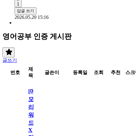
1
답글 쓰기
2026.05.20 15:16
영어공부 인증 게시판
글쓰기
제
번호
글쓴이
등록일
조회
추천
스크
목
[메
모
리
워
드
X