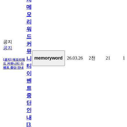
메
모
리
워
드
공지
커
공지
뮤
26.03.26
2천
21
1
memoryword
니
[공지] 메모리워
드 커뮤니티 이
티
벤트 중단 안내
이
벤
트
중
단
안
내
[
31
]