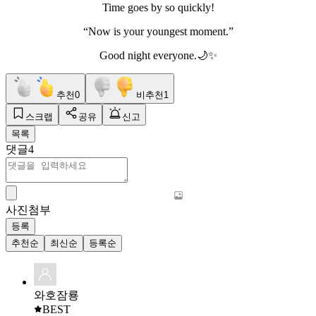
Time goes by so quickly!
“Now is your youngest moment.”
Good night everyone.🌙✨️
추천
0
비추천
1
스크랩
공유
신고
목록
댓글
4
사진첨부
등록
추천순
최신순
등록순
와호잠룡
BEST