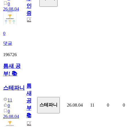
0
인
26.08.04
증
0
댓글
196726
틈새 공
부! 📚
틈
스테파니
새
11
공
스테파니
26.08.04
11
0
0
0
부!
0
📚
26.08.04