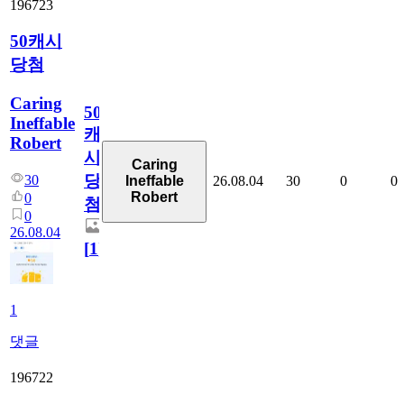
196723
50캐시
당첨
Caring
50
Ineffable
캐
Robert
시
Caring
당
30
26.08.04
30
0
0
Ineffable
Robert
0
첨
0
26.08.04
[
1
]
1
댓글
196722