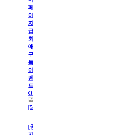
페
이
지
급!
최
애
구
독
이
벤
트
OPEN!
[
5
]
[공
지]