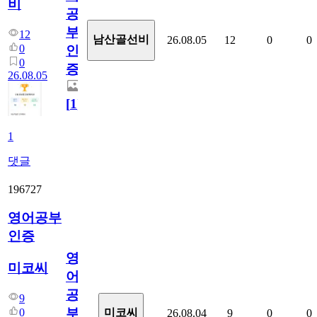
비
공
부
12
남산골선비
26.08.05
12
0
0
0
인
0
증
26.08.05
[
1
]
1
댓글
196727
영어공부
인증
영
미코씨
어
공
9
부
0
미코씨
26.08.04
9
0
0