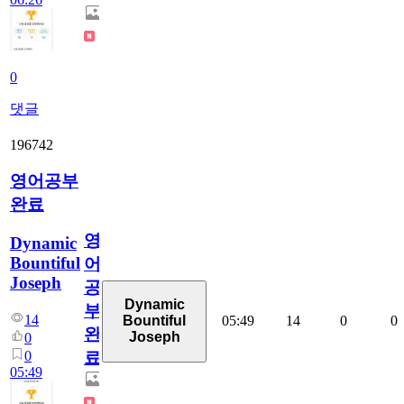
0
댓글
196742
영어공부
완료
영
Dynamic
Bountiful
어
Joseph
공
Dynamic
부
14
05:49
14
0
0
Bountiful
완
Joseph
0
0
료
05:49