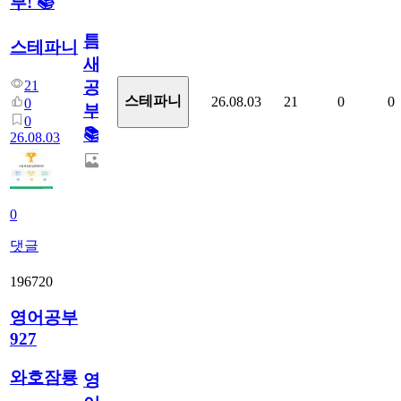
부! 📚
틈
스테파니
새
21
공
스테파니
26.08.03
21
0
0
0
부!
0
📚
26.08.03
0
댓글
196720
영어공부
927
와호잠룡
영