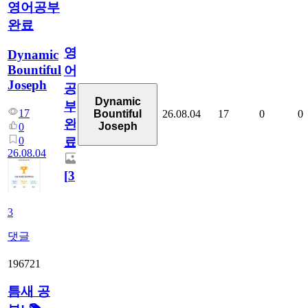
영어공부
완료
영
Dynamic
Bountiful
어
Joseph
공
Dynamic
부
17
26.08.04
17
0
0
Bountiful
완
Joseph
0
0
료
26.08.04
[
3
]
3
댓글
196721
틈새 공