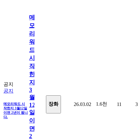
메
모
리
워
드
시
작
한
지
공지
3
공지
월
1.6천
장화
26.03.02
11
3
12
메모리워드 시
작한지 3월12일
일
이면 2년이 됩니
다.
이
면
2