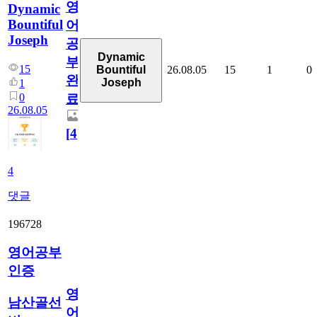
영
Dynamic
Bountiful
어
Joseph
공
Dynamic
부
15
26.08.05
15
1
0
Bountiful
완
Joseph
1
0
료
26.08.05
[
4
]
4
댓글
196728
영어공부
인증
영
남산골선
어