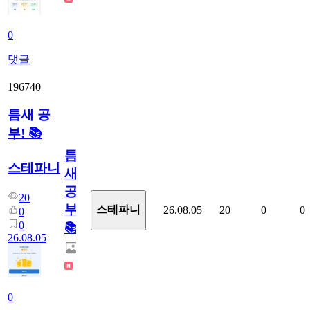
0
댓글
196740
틈새 공
부! 📚
틈
스테파니
새
공
20
부!
스테파니
26.08.05
20
0
0
0
0
📚
26.08.05
0