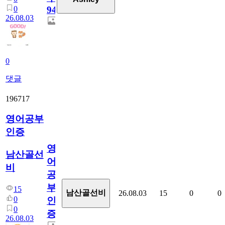
0
94
26.08.03
0
댓글
196717
영어공부
인증
영
남산골선
어
비
공
부
15
남산골선비
26.08.03
15
0
0
0
인
0
증
26.08.03