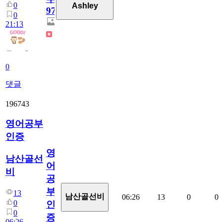
0
Ashley
97
0
21:13
0
댓글
196743
영어공부
인증
영
남산골선
어
비
공
부
13
남산골선비
06:26
13
0
0
0
인
0
증
06:26