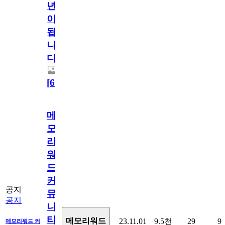
년
이
됩
니
다.
[
64
]
메
모
리
워
드
커
공지
뮤
공지
니
티
메모리워드
23.11.01
9.5천
29
9
메모리워드 커