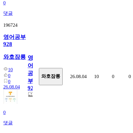
0
댓글
196724
영어공부
928
와호잠룡
영
어
10
공
0
와호잠룡
26.08.04
10
0
0
부
0
26.08.04
928
0
댓글