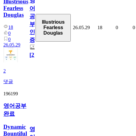
영
Illustrious
Fearless
어
Douglas
공
Illustrious
부
18
26.05.29
18
0
0
Fearless
인
Douglas
0
0
증
26.05.29
[
2
]
2
댓글
196199
영어공부
완료
Dynamic
영
Bountiful