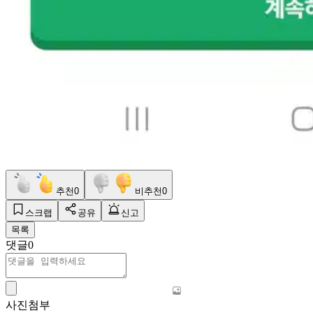
추천
0
비추천
0
스크랩
공유
신고
목록
댓글
0
사진첨부