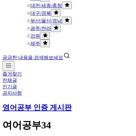
대전/세종/충청
대구/경북
부산/울산/경남
광주/전라
강원
제주
궁금한 내용을 검색해보세요
즐겨찾기
전체글
인기글
공지사항
영어공부 인증 게시판
여어공부34