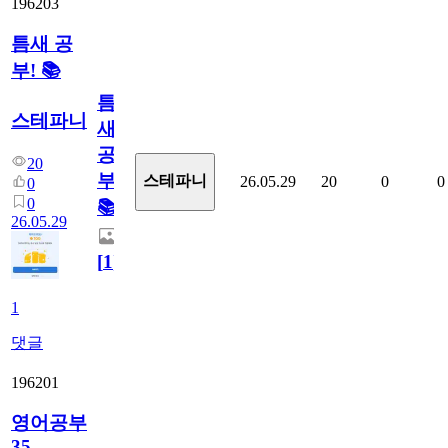
196203
틈새 공
부! 📚
틈
스테파니
새
공
20
부!
스테파니
26.05.29
20
0
0
0
0
📚
26.05.29
[
1
]
1
댓글
196201
영어공부
35