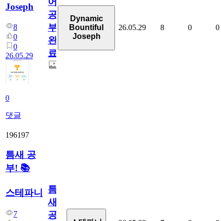
어
Joseph
공
Dynamic
부
8
26.05.29
8
0
0
Bountiful
Joseph
0
완
0
료
26.05.29
0
댓글
196197
틈새 공
부! 📚
틈
스테파니
새
7
공