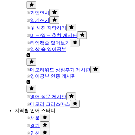
가입인사
일기쓰기
꽃 사진 자랑하기
미드/영드 추천 게시판
타임캡슐 열어보기
일상 속 영어공부
메모리워드 상점후기 게시판
영어공부 인증 게시판
영어 질문 게시판
메모리 크리스마스
지역별 언어 스터디
서울
경기
인천