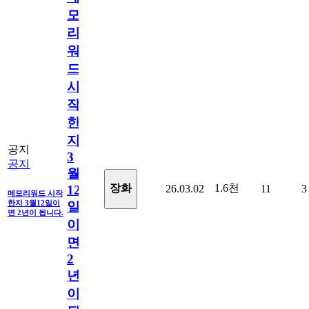
모
리
워
드
시
작
한
지
공지
3
공지
월
1.6천
장화
26.03.02
11
3
12
메모리워드 시작
한지 3월12일이
일
면 2년이 됩니다.
이
면
2
년
이