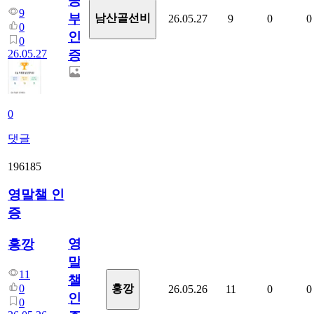
공
9
부
남산골선비
26.05.27
9
0
0
0
인
0
26.05.27
증
0
댓글
196185
영말챌 인
증
영
홍깡
말
11
챌
0
홍깡
26.05.26
11
0
0
인
0