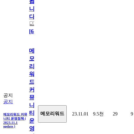
됩
니
다.
[
64
]
메
모
리
워
드
커
공지
뮤
공지
니
티
메모리워드
23.11.01
9.5천
29
9
메모리워드 커뮤
니티 운영정책 (
운
2023.11.1
update )
영