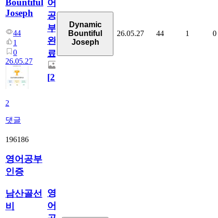
Bountiful
어
Joseph
공
Dynamic
부
44
26.05.27
44
1
0
Bountiful
완
Joseph
1
0
료
26.05.27
[
2
]
2
댓글
196186
영어공부
인증
영
남산골선
어
비