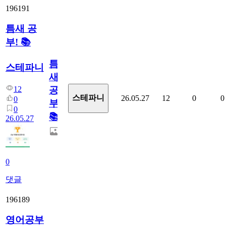
196191
틈새 공
부! 📚
틈
스테파니
새
12
공
스테파니
26.05.27
12
0
0
0
부!
0
📚
26.05.27
0
댓글
196189
영어공부