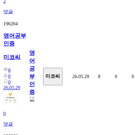
2
댓글
196204
영어공부
인증
영
미코씨
어
공
8
부
0
미코씨
26.05.29
8
0
0
0
인
26.05.29
증
0
댓글