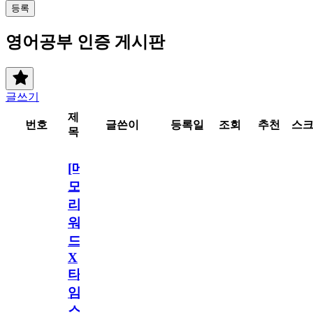
등록
영어공부 인증 게시판
글쓰기
제
번호
글쓴이
등록일
조회
추천
스
목
[메
모
리
워
드
X
타
임
스