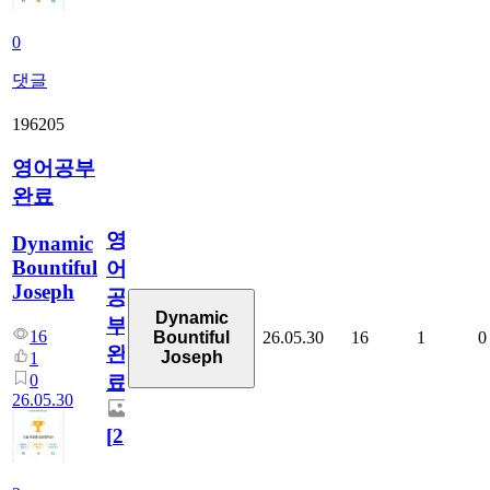
0
댓글
196205
영어공부
완료
영
Dynamic
Bountiful
어
Joseph
공
Dynamic
부
16
26.05.30
16
1
0
Bountiful
완
Joseph
1
0
료
26.05.30
[
2
]