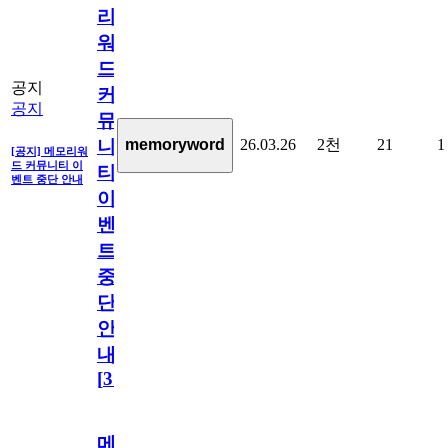
리
워
드
공지
커
공지
뮤
26.03.26
2천
21
1
memoryword
니
[공지] 메모리워
드 커뮤니티 이
티
벤트 중단 안내
이
벤
트
중
단
안
내
[
31
]
메