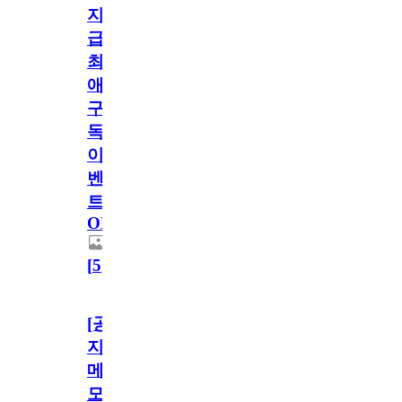
지
급!
최
애
구
독
이
벤
트
OPEN!
[
5
]
[공
지]
메
모