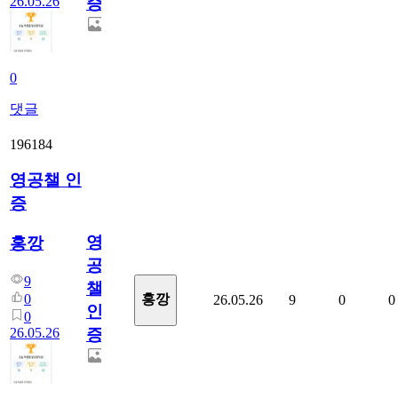
26.05.26
증
0
댓글
196184
영공챌 인
증
영
홍깡
공
9
챌
0
홍깡
26.05.26
9
0
0
인
0
26.05.26
증