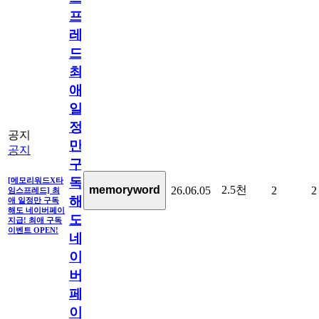
프
레
드]
최
애
일
정
공지
만
공지
구
독
[메모리워드X타
2.5천
memoryword
26.06.05
2
2
임스프레드] 최
해
애 일정만 구독
해도 네이버페이
도
지급! 최애 구독
이벤트 OPEN!
네
이
버
페
이