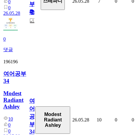
스테파니
26.05.28
7
0
0
0
부!
0
📚
26.05.28
0
댓글
196196
여어공부
34
Modest
Radiant
여
Ashley
어
Modest
공
10
26.05.28
10
0
0
Radiant
부
0
Ashley
0
34