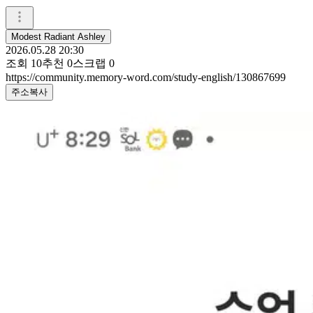
Modest Radiant Ashley
2026.05.28 20:30
조회
10
추천
0
스크랩
0
https://community.memory-word.com/study-english/130867699
주소복사