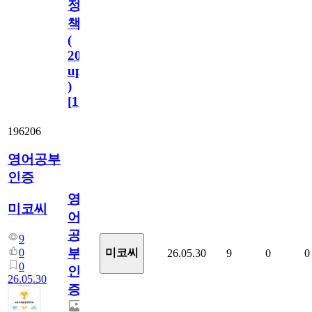
정
책
(
2023.11.1
update
)
[
110
]
196206
영어공부
인증
영
미코씨
어
공
9
부
0
미코씨
26.05.30
9
0
0
0
인
26.05.30
증