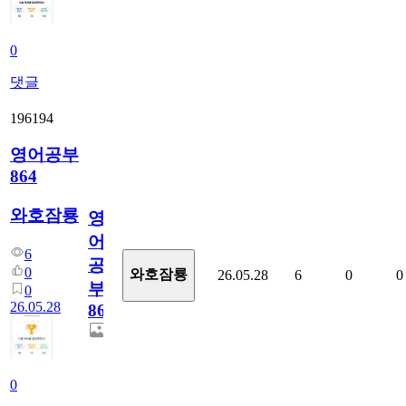
0
댓글
196194
영어공부
864
와호잠룡
영
어
6
공
0
와호잠룡
26.05.28
6
0
0
부
0
26.05.28
864
0