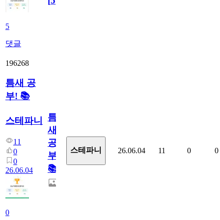
[
5
]
5
댓글
196268
틈새 공
부! 📚
틈
스테파니
새
11
공
스테파니
26.06.04
11
0
0
0
부!
0
📚
26.06.04
0