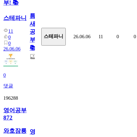
부! 📚
틈
스테파니
새
11
공
스테파니
26.06.06
11
0
0
0
부!
0
📚
26.06.06
0
댓글
196288
영어공부
872
와호잠룡
영