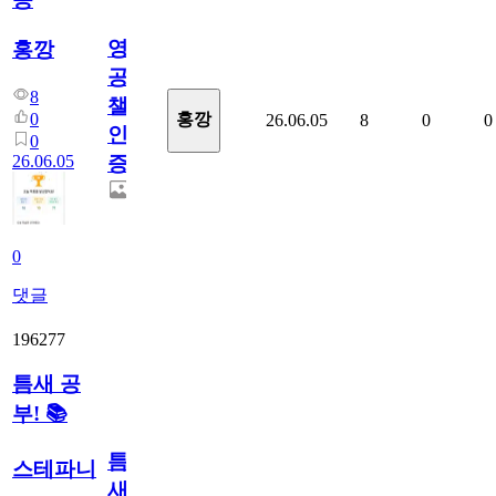
영
홍깡
공
8
챌
0
홍깡
26.06.05
8
0
0
인
0
26.06.05
증
0
댓글
196277
틈새 공
부! 📚
틈
스테파니
새