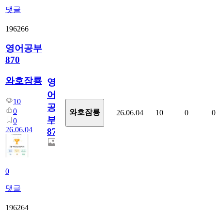
댓글
196266
영어공부
870
와호잠룡
영
어
10
공
0
와호잠룡
26.06.04
10
0
0
부
0
26.06.04
870
0
댓글
196264