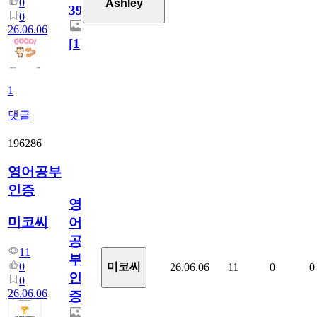
0
Ashley
39
0
26.06.06
[
1
]
1
댓글
196286
영어공부
인증
영
미코씨
어
공
11
부
0
미코씨
26.06.06
11
0
0
인
0
26.06.06
증