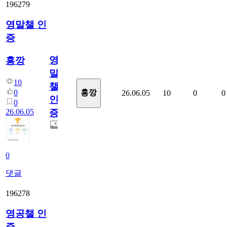
196279
영말챌 인
증
영
홍깡
말
10
챌
0
홍깡
26.06.05
10
0
0
인
0
26.06.05
증
0
댓글
196278
영공챌 인
증