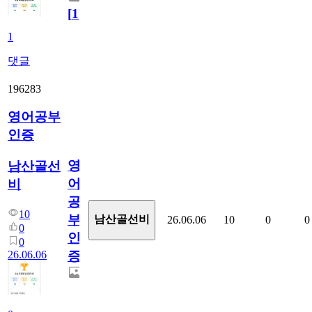
[
1
]
1
댓글
196283
영어공부
인증
영
남산골선
어
비
공
10
부
남산골선비
26.06.06
10
0
0
0
인
0
26.06.06
증