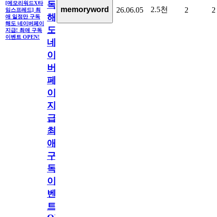
독
[메모리워드X타
2.5천
memoryword
26.06.05
2
2
임스프레드] 최
해
애 일정만 구독
해도 네이버페이
도
지급! 최애 구독
이벤트 OPEN!
네
이
버
페
이
지
급!
최
애
구
독
이
벤
트