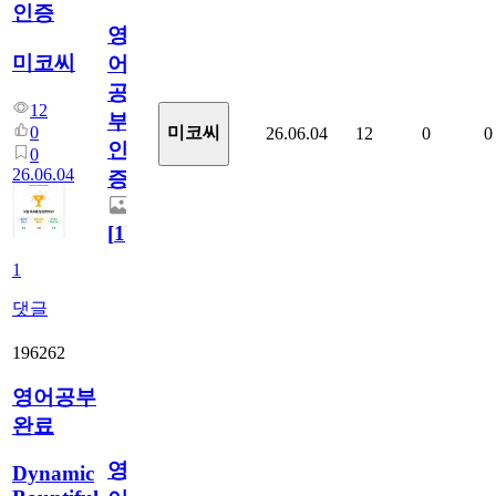
인증
영
미코씨
어
공
12
부
0
미코씨
26.06.04
12
0
0
인
0
26.06.04
증
[
1
]
1
댓글
196262
영어공부
완료
영
Dynamic