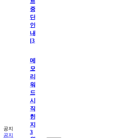
트
중
단
안
내
[
31
]
메
모
리
워
드
시
작
한
지
공지
3
공지