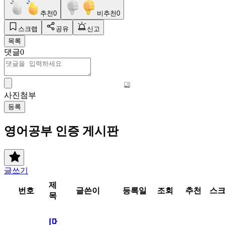
추천
0
비추천
0
스크랩
공유
신고
목록
댓글
0
사진첨부
등록
영어공부 인증 게시판
글쓰기
제
번호
글쓴이
등록일
조회
추천
스
목
[메