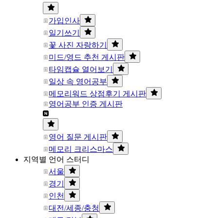
가입인사
일기쓰기
꽃 사진 자랑하기
미드/영드 추천 게시판
타임캡슐 열어보기
일상 속 영어공부
메모리워드 상점후기 게시판
영어공부 인증 게시판
영어 질문 게시판
메모리 크리스마스
지역별 언어 스터디
서울
경기
인천
대전/세종/충청