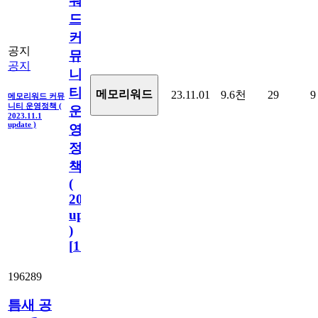
워
드
커
공지
뮤
공지
니
티
메모리워드
23.11.01
9.6천
29
9
메모리워드 커뮤
니티 운영정책 (
운
2023.11.1
update )
영
정
책
(
2023.11.1
update
)
[
110
]
196289
틈새 공