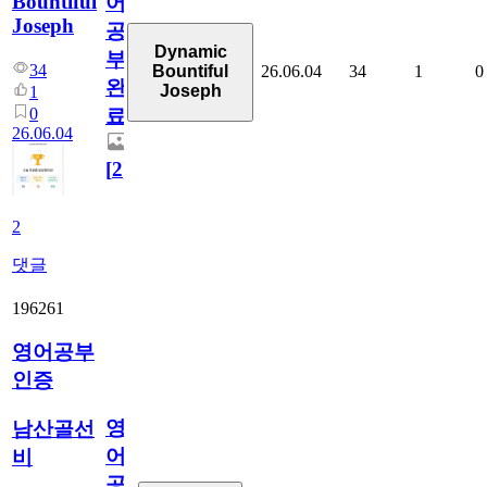
Bountiful
어
Joseph
공
Dynamic
부
34
26.06.04
34
1
0
Bountiful
완
Joseph
1
0
료
26.06.04
[
2
]
2
댓글
196261
영어공부
인증
영
남산골선
어
비
공