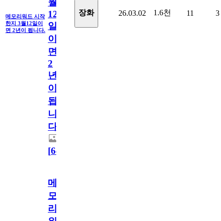
월
1.6천
장화
26.03.02
11
3
12
메모리워드 시작
한지 3월12일이
일
면 2년이 됩니다.
이
면
2
년
이
됩
니
다.
[
64
]
메
모
리