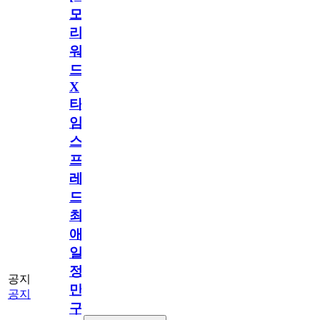
모
리
워
드
X
타
임
스
프
레
드]
최
애
일
정
공지
만
공지
구