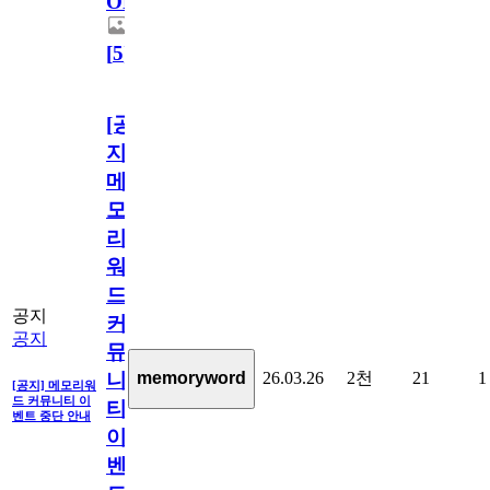
OPEN!
[
5
]
[공
지]
메
모
리
워
드
공지
커
공지
뮤
26.03.26
2천
21
1
memoryword
니
[공지] 메모리워
드 커뮤니티 이
티
벤트 중단 안내
이
벤