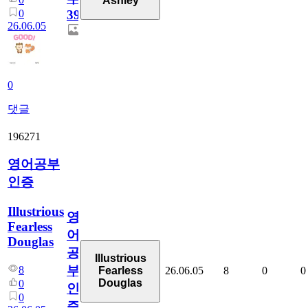
Ashley
0
39
26.06.05
0
댓글
196271
영어공부
인증
Illustrious
영
Fearless
어
Douglas
공
Illustrious
부
8
26.06.05
8
0
0
Fearless
Douglas
0
인
0
증