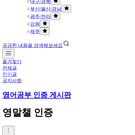
대구/경북
부산/울산/경남
광주/전라
강원
제주
궁금한 내용을 검색해보세요
즐겨찾기
전체글
인기글
공지사항
영어공부 인증 게시판
영말챌 인증