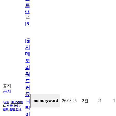
트
OPEN!
[
5
]
[공
지]
메
모
리
워
드
공지
커
공지
뮤
26.03.26
2천
21
1
memoryword
니
[공지] 메모리워
드 커뮤니티 이
티
벤트 중단 안내
이