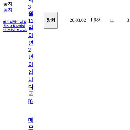
공지
3
공지
월
1.6천
장화
26.03.02
11
3
12
메모리워드 시작
한지 3월12일이
일
면 2년이 됩니다.
이
면
2
년
이
됩
니
다.
[
64
]
메
모