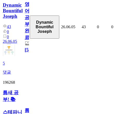
영
Dynamic
Bountiful
어
Joseph
공
Dynamic
부
43
26.06.05
43
0
0
Bountiful
완
Joseph
0
0
료
26.06.05
[
5
]
5
댓글
196268
틈새 공
부! 📚
틈
스테파니