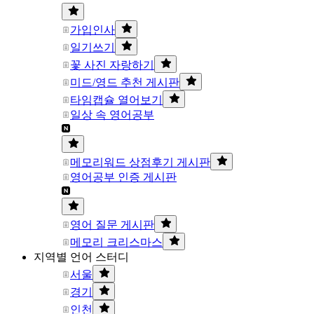
가입인사
일기쓰기
꽃 사진 자랑하기
미드/영드 추천 게시판
타임캡슐 열어보기
일상 속 영어공부
메모리워드 상점후기 게시판
영어공부 인증 게시판
영어 질문 게시판
메모리 크리스마스
지역별 언어 스터디
서울
경기
인천