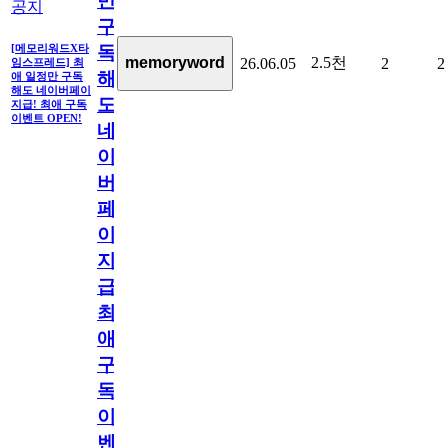
만
공지
구
독
[메모리워드X타
2.5천
memoryword
26.06.05
2
2
임스프레드] 최
해
애 일정만 구독
해도 네이버페이
도
지급! 최애 구독
이벤트 OPEN!
네
이
버
페
이
지
급!
최
애
구
독
이
벤