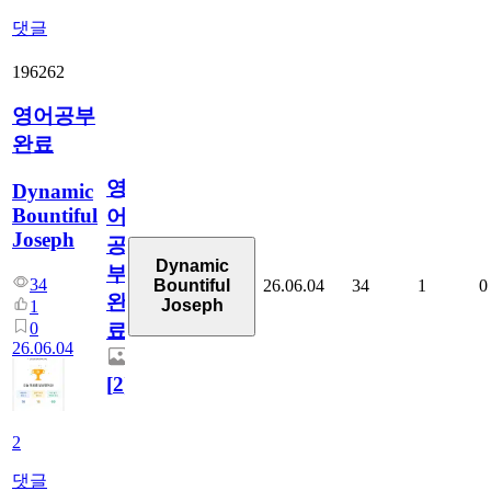
댓글
196262
영어공부
완료
영
Dynamic
Bountiful
어
Joseph
공
Dynamic
부
34
26.06.04
34
1
0
Bountiful
완
Joseph
1
0
료
26.06.04
[
2
]
2
댓글