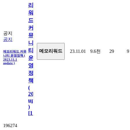
리
워
드
커
공지
뮤
공지
니
티
메모리워드
23.11.01
9.6천
29
9
메모리워드 커뮤
니티 운영정책 (
운
2023.11.1
update )
영
정
책
(
2023.11.1
update
)
[
110
]
196274