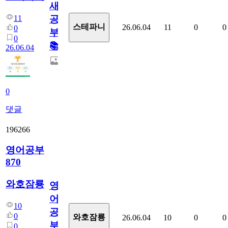
새
11
공
스테파니
26.06.04
11
0
0
0
부!
0
📚
26.06.04
0
댓글
196266
영어공부
870
와호잠룡
영
어
10
공
0
와호잠룡
26.06.04
10
0
0
부
0