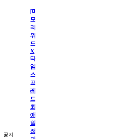
[메
모
리
워
드
X
타
임
스
프
레
드]
최
애
일
정
공지