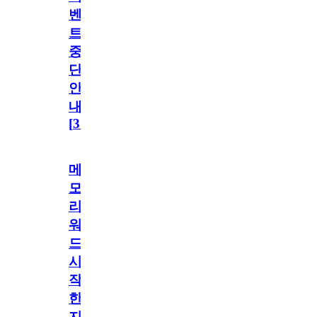
벤
트
중
단
안
내
[
31
]
메
모
리
워
드
시
작
한
지