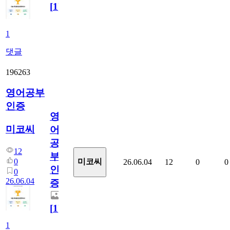
[
1
]
1
댓글
196263
영어공부
인증
영
미코씨
어
공
12
부
0
미코씨
26.06.04
12
0
0
인
0
26.06.04
증
[
1
]
1