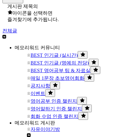
게시판 제목의
아이콘을 선택하면
즐겨찾기에 추가됩니다.
전체글
메모리워드 커뮤니티
BEST 인기글 (실시간)
BEST 인기글 (명예의 전당)
BEST 영어공부 팁 & 자료실
매일 1문장 초보영어회화
공지사항
이벤트
영어공부 인증 챌린지
영어말하기 인증 챌린지
회화 수업 인증 챌린지
메모리워드 게시판
자유이야기방