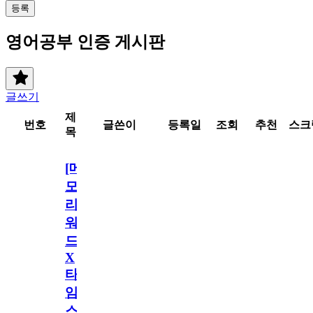
등록
영어공부 인증 게시판
글쓰기
제
번호
글쓴이
등록일
조회
추천
스크
목
[메
모
리
워
드
X
타
임
스