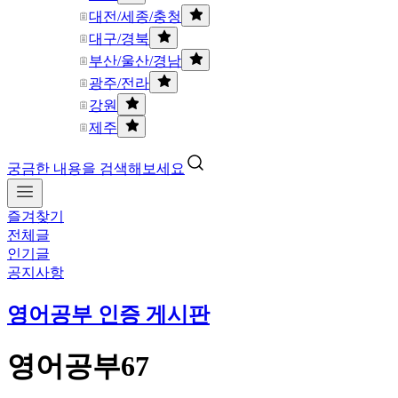
대전/세종/충청
대구/경북
부산/울산/경남
광주/전라
강원
제주
궁금한 내용을 검색해보세요
즐겨찾기
전체글
인기글
공지사항
영어공부 인증 게시판
영어공부67