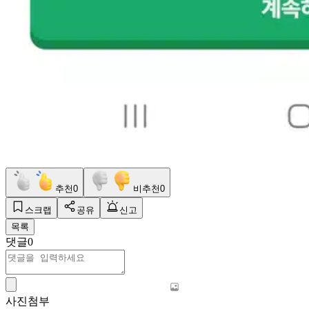
추천
0
비추천
0
스크랩
공유
신고
목록
댓글
0
사진첨부