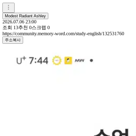
Modest Radiant Ashley
2026.07.06 23:00
조회
13
추천
0
스크랩
0
https://community.memory-word.com/study-english/132531760
주소복사