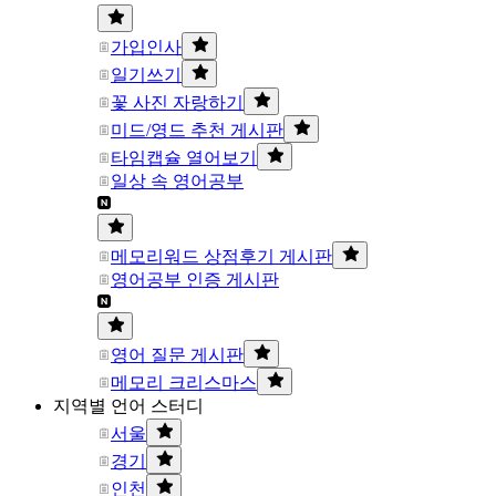
가입인사
일기쓰기
꽃 사진 자랑하기
미드/영드 추천 게시판
타임캡슐 열어보기
일상 속 영어공부
메모리워드 상점후기 게시판
영어공부 인증 게시판
영어 질문 게시판
메모리 크리스마스
지역별 언어 스터디
서울
경기
인천