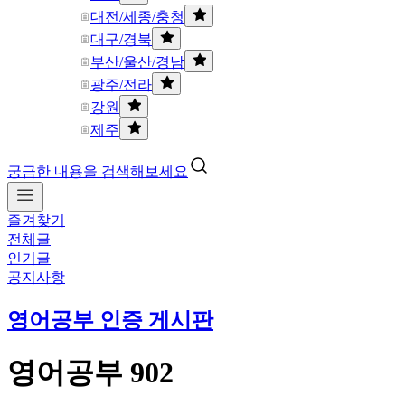
대전/세종/충청
대구/경북
부산/울산/경남
광주/전라
강원
제주
궁금한 내용을 검색해보세요
즐겨찾기
전체글
인기글
공지사항
영어공부 인증 게시판
영어공부 902