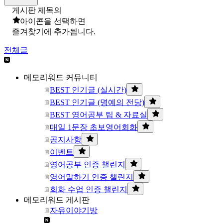
게시판 제목의
아이콘을 선택하면
즐겨찾기에 추가됩니다.
전체글
메모리워드 커뮤니티
BEST 인기글 (실시간)
BEST 인기글 (명예의 전당)
BEST 영어공부 팁 & 자료실
매일 1문장 초보영어회화
공지사항
이벤트
영어공부 인증 챌린지
영어말하기 인증 챌린지
회화 수업 인증 챌린지
메모리워드 게시판
자유이야기방