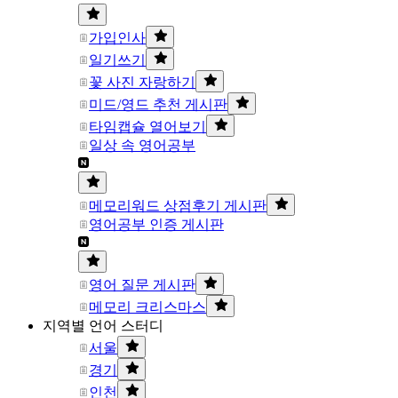
가입인사
일기쓰기
꽃 사진 자랑하기
미드/영드 추천 게시판
타임캡슐 열어보기
일상 속 영어공부
메모리워드 상점후기 게시판
영어공부 인증 게시판
영어 질문 게시판
메모리 크리스마스
지역별 언어 스터디
서울
경기
인천