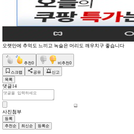
오랫만에 추억도 느끼고 녹슬은 머리도 깨우치구 좋습니다
추천
0
비추천
0
스크랩
공유
신고
목록
댓글
14
사진첨부
등록
추천순
최신순
등록순