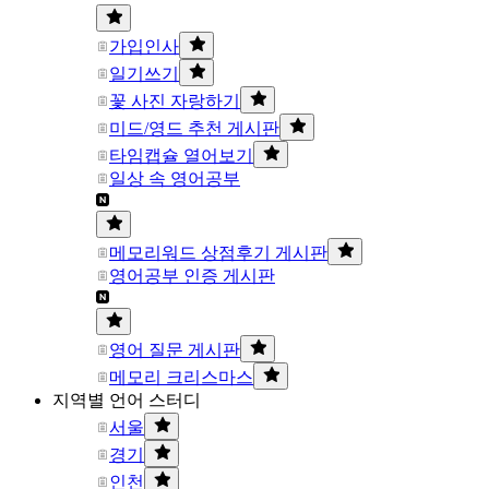
가입인사
일기쓰기
꽃 사진 자랑하기
미드/영드 추천 게시판
타임캡슐 열어보기
일상 속 영어공부
메모리워드 상점후기 게시판
영어공부 인증 게시판
영어 질문 게시판
메모리 크리스마스
지역별 언어 스터디
서울
경기
인천