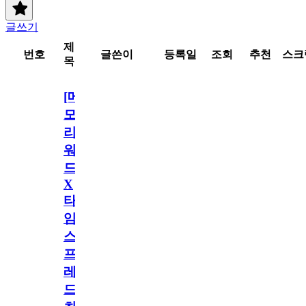
글쓰기
제
번호
글쓴이
등록일
조회
추천
스크
목
[메
모
리
워
드
X
타
임
스
프
레
드]