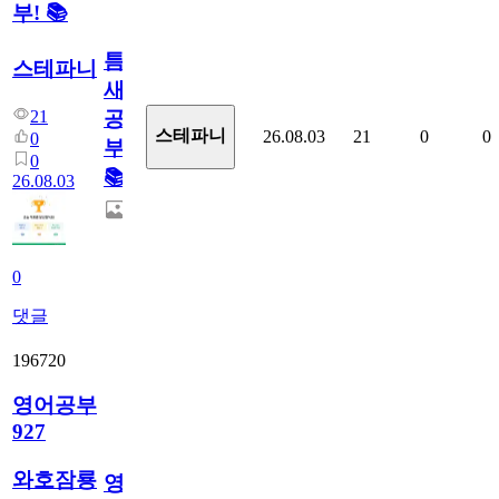
부! 📚
틈
스테파니
새
21
공
스테파니
26.08.03
21
0
0
0
부!
0
📚
26.08.03
0
댓글
196720
영어공부
927
와호잠룡
영