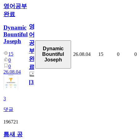
영어공부
완료
영
Dynamic
Bountiful
어
Joseph
공
Dynamic
부
15
26.08.04
15
0
0
Bountiful
완
Joseph
0
0
료
26.08.04
[
3
]
3
댓글
196721
틈새 공