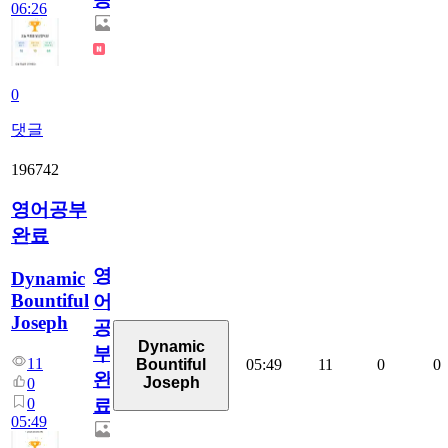
06:26
0
댓글
196742
영어공부
완료
영
Dynamic
Bountiful
어
Joseph
공
Dynamic
부
11
05:49
11
0
0
Bountiful
완
Joseph
0
0
료
05:49