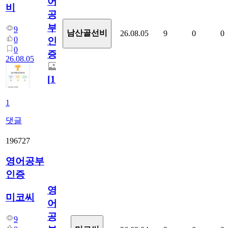
어
비
공
부
9
남산골선비
26.08.05
9
0
0
0
인
0
증
26.08.05
[
1
]
1
댓글
196727
영어공부
인증
영
미코씨
어
공
9