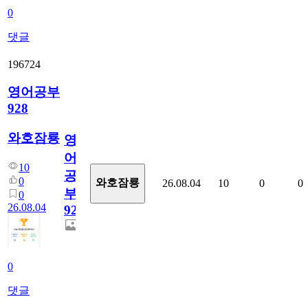
0
댓글
196724
영어공부
928
와호잠룡
영
어
10
공
0
와호잠룡
26.08.04
10
0
0
부
0
26.08.04
928
0
댓글