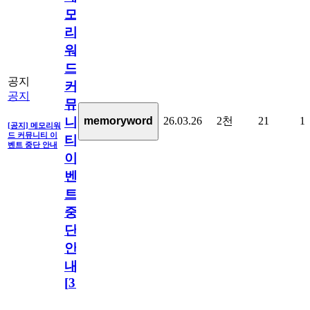
모
리
워
드
공지
커
공지
뮤
26.03.26
2천
21
1
memoryword
니
[공지] 메모리워
드 커뮤니티 이
티
벤트 중단 안내
이
벤
트
중
단
안
내
[
31
]