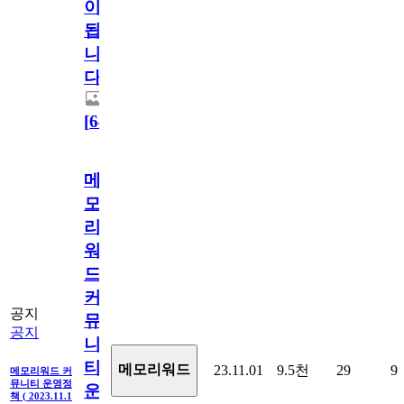
이
됩
니
다.
[
64
]
메
모
리
워
드
커
공지
뮤
공지
니
티
메모리워드
23.11.01
9.5천
29
9
메모리워드 커
뮤니티 운영정
운
책 ( 2023.11.1