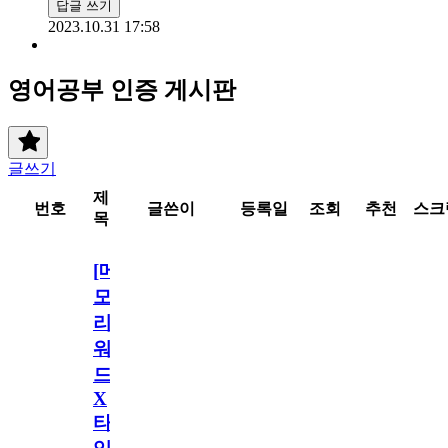
답글 쓰기
2023.10.31 17:58
영어공부 인증 게시판
글쓰기
제
번호
글쓴이
등록일
조회
추천
스크
목
[메
모
리
워
드
X
타