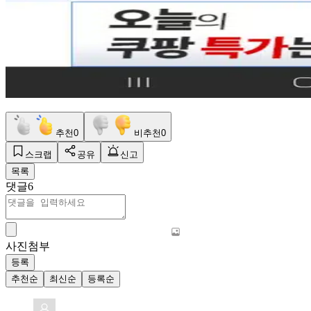
추천
0
비추천
0
스크랩
공유
신고
목록
댓글
6
사진첨부
등록
추천순
최신순
등록순