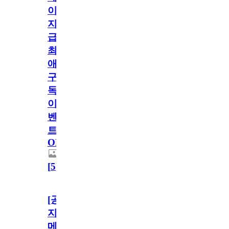
이
지
급!
최
애
구
독
이
벤
트
OPEN!
[
5
]
[공
지]
메