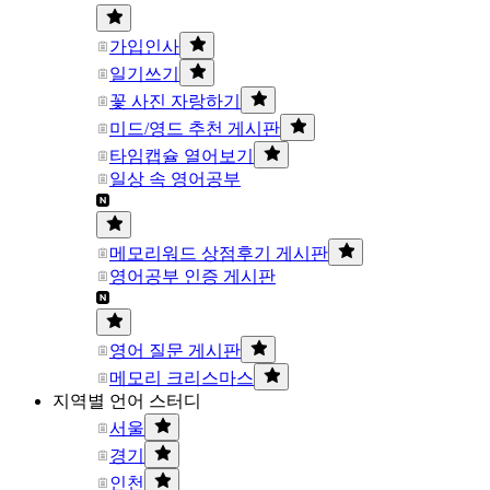
가입인사
일기쓰기
꽃 사진 자랑하기
미드/영드 추천 게시판
타임캡슐 열어보기
일상 속 영어공부
메모리워드 상점후기 게시판
영어공부 인증 게시판
영어 질문 게시판
메모리 크리스마스
지역별 언어 스터디
서울
경기
인천