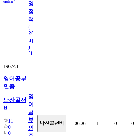
update )
영
정
책
(
2023.11.1
update
)
[
110
]
196743
영어공부
인증
영
남산골선
어
비
공
부
11
남산골선비
06:26
11
0
0
0
인
0
증