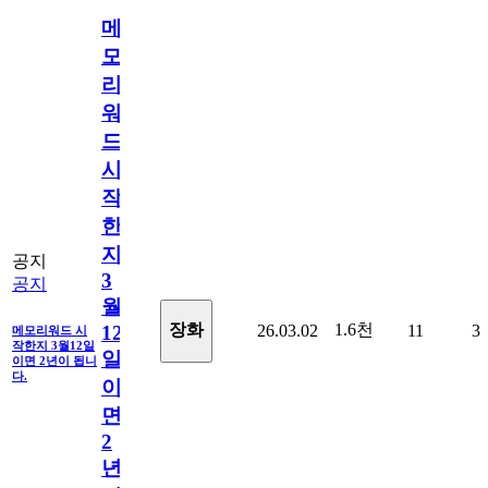
메
모
리
워
드
시
작
한
지
공지
3
공지
월
1.6천
장화
26.03.02
11
3
12
메모리워드 시
작한지 3월12일
일
이면 2년이 됩니
다.
이
면
2
년