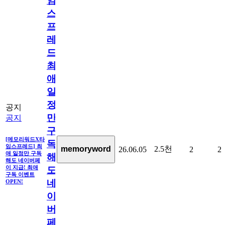
임
스
프
레
드]
최
애
일
정
공지
만
공지
구
[메모리워드X타
독
임스프레드] 최
2.5천
memoryword
26.06.05
2
2
애 일정만 구독
해
해도 네이버페
이 지급! 최애
도
구독 이벤트
네
OPEN!
이
버
페