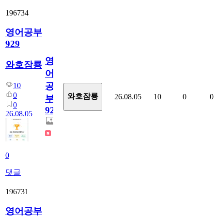
196734
영어공부
929
영
와호잠룡
어
공
10
0
와호잠룡
26.08.05
10
0
0
부
0
929
26.08.05
0
댓글
196731
영어공부