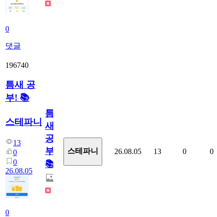
0
댓글
196740
틈새 공
부! 📚
틈
스테파니
새
공
13
부!
스테파니
26.08.05
13
0
0
0
0
📚
26.08.05
0