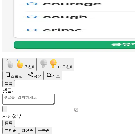
추천
0
비추천
0
스크랩
공유
신고
목록
댓글
3
사진첨부
등록
추천순
최신순
등록순