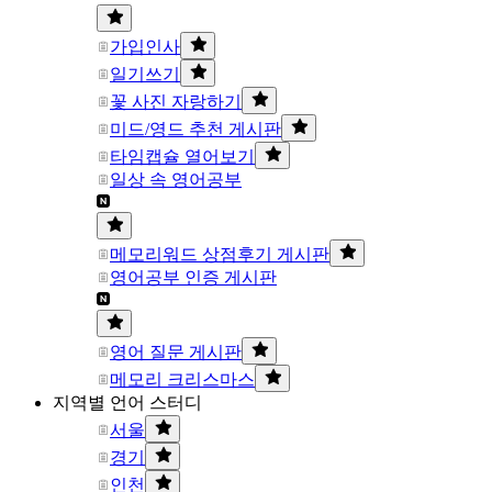
가입인사
일기쓰기
꽃 사진 자랑하기
미드/영드 추천 게시판
타임캡슐 열어보기
일상 속 영어공부
메모리워드 상점후기 게시판
영어공부 인증 게시판
영어 질문 게시판
메모리 크리스마스
지역별 언어 스터디
서울
경기
인천