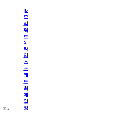
[메
모
리
워
드
X
타
임
스
프
레
드]
최
애
일
정
공지