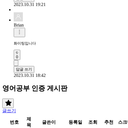
2023.10.31 19:21
Brian
화이팅입니다
0
답글 쓰기
2023.10.31 18:42
영어공부 인증 게시판
글쓰기
제
번호
글쓴이
등록일
조회
추천
스크
목