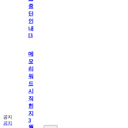
중
단
안
내
[
31
]
메
모
리
워
드
시
작
한
지
공지
3
공지
월