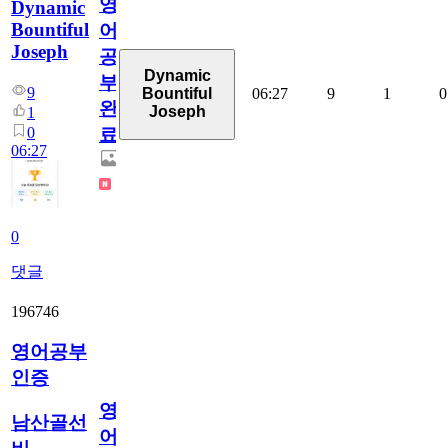
영
Dynamic
Bountiful
어
Joseph
공
Dynamic
부
9
06:27
9
1
0
Bountiful
완
Joseph
1
0
료
06:27
0
댓글
196746
영어공부
인증
영
남산골선
어