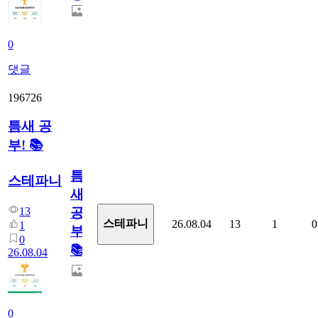
0
댓글
196726
틈새 공
부! 📚
틈
스테파니
새
13
공
스테파니
26.08.04
13
1
0
1
부!
0
📚
26.08.04
0