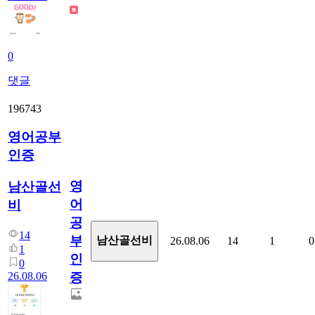
0
댓글
196743
영어공부
인증
영
남산골선
어
비
공
14
부
남산골선비
26.08.06
14
1
0
1
인
0
26.08.06
증