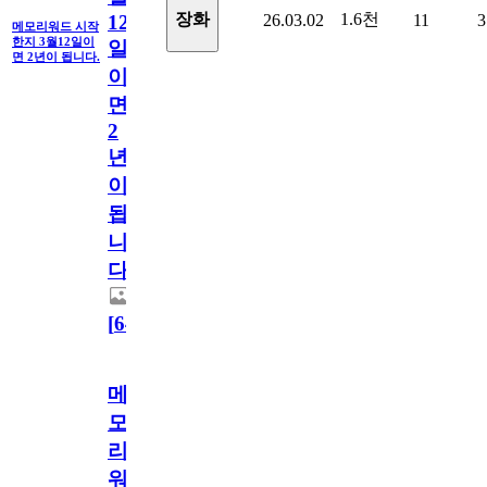
1.6천
장화
26.03.02
11
3
12
메모리워드 시작
한지 3월12일이
일
면 2년이 됩니다.
이
면
2
년
이
됩
니
다.
[
64
]
메
모
리
워