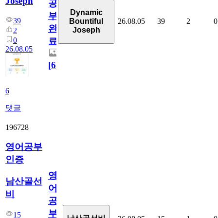
Joseph
공
Dynamic
부
39
26.08.05
39
2
0
Bountiful
완
Joseph
2
0
료
26.08.05
[
6
]
6
댓글
196728
영어공부
인증
영
남산골선
어
비
공
부
15