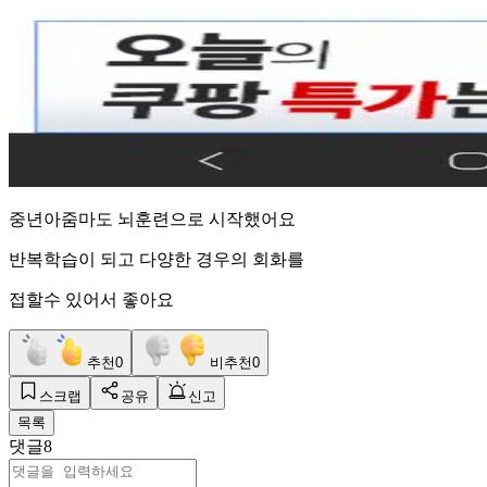
중년아줌마도 뇌훈련으로 시작했어요
반복학습이 되고 다양한 경우의 회화를
접할수 있어서 좋아요
추천
0
비추천
0
스크랩
공유
신고
목록
댓글
8