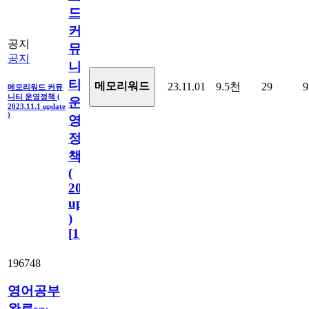
드
커
공지
뮤
공지
니
티
메모리워드
23.11.01
9.5천
29
9
메모리워드 커뮤
니티 운영정책 (
운
2023.11.1 update
)
영
정
책
(
2023.11.1
update
)
[
110
]
196748
영어공부
완료~~