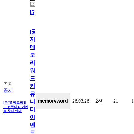
[
5
]
[공
지]
메
모
리
워
드
공지
커
공지
뮤
26.03.26
2천
21
1
memoryword
니
[공지] 메모리워
드 커뮤니티 이벤
티
트 중단 안내
이
벤
트