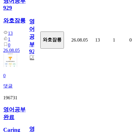
영어공부
929
와호잠룡
영
어
13
공
1
와호잠룡
26.08.05
13
1
0
부
0
26.08.05
929
0
댓글
196731
영어공부
완료
영
Caring