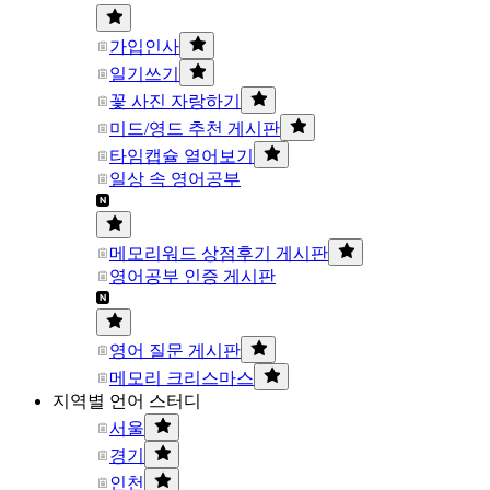
가입인사
일기쓰기
꽃 사진 자랑하기
미드/영드 추천 게시판
타임캡슐 열어보기
일상 속 영어공부
메모리워드 상점후기 게시판
영어공부 인증 게시판
영어 질문 게시판
메모리 크리스마스
지역별 언어 스터디
서울
경기
인천