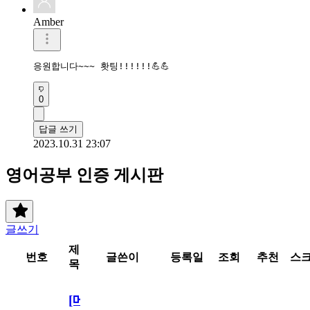
Amber
응원합니다~~~ 홧팅!!!!!!💪💪
0
답글 쓰기
2023.10.31 23:07
영어공부 인증 게시판
글쓰기
제
번호
글쓴이
등록일
조회
추천
스
목
[메