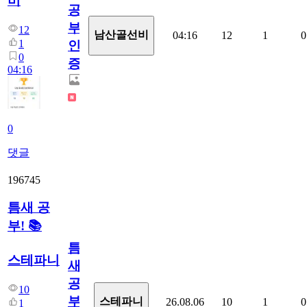
비
공
부
12
남산골선비
04:16
12
1
0
1
인
0
증
04:16
0
댓글
196745
틈새 공
부! 📚
틈
스테파니
새
공
10
부!
스테파니
26.08.06
10
1
0
1