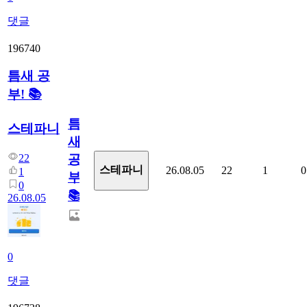
댓글
196740
틈새 공
부! 📚
틈
스테파니
새
22
공
스테파니
26.08.05
22
1
0
1
부!
0
📚
26.08.05
0
댓글