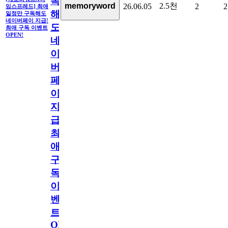
독
2.5천
memoryword
26.06.05
2
2
임스프레드] 최애
해
일정만 구독해도
네이버페이 지급!
도
최애 구독 이벤트
OPEN!
네
이
버
페
이
지
급!
최
애
구
독
이
벤
트
OPEN!