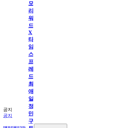
모
리
워
드
X
타
임
스
프
레
드]
최
애
일
정
공지
만
공지
구
[메모리워드X타