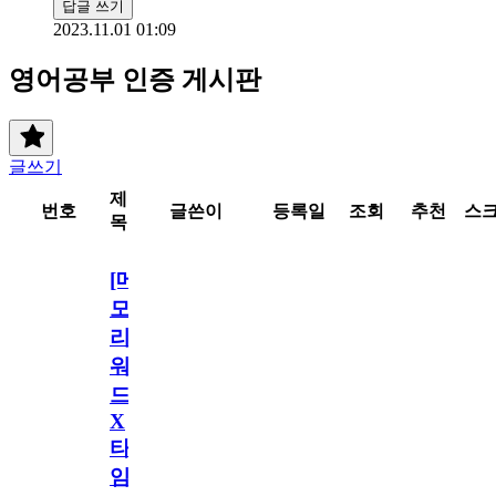
답글 쓰기
2023.11.01 01:09
영어공부 인증 게시판
글쓰기
제
번호
글쓴이
등록일
조회
추천
스
목
[메
모
리
워
드
X
타
임