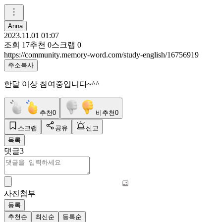
Anna
2023.11.01 01:07
조회
17
추천
0
스크랩
0
https://community.memory-word.com/study-english/16756919
주소복사
한달 이상 참여중입니다~^^
추천
0
비추천
0
스크랩
공유
신고
목록
댓글
3
사진첨부
등록
추천순
최신순
등록순