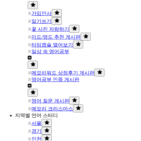
가입인사
일기쓰기
꽃 사진 자랑하기
미드/영드 추천 게시판
타임캡슐 열어보기
일상 속 영어공부
메모리워드 상점후기 게시판
영어공부 인증 게시판
영어 질문 게시판
메모리 크리스마스
지역별 언어 스터디
서울
경기
인천