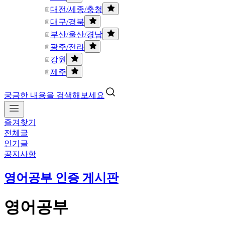
대전/세종/충청
대구/경북
부산/울산/경남
광주/전라
강원
제주
궁금한 내용을 검색해보세요
즐겨찾기
전체글
인기글
공지사항
영어공부 인증 게시판
영어공부